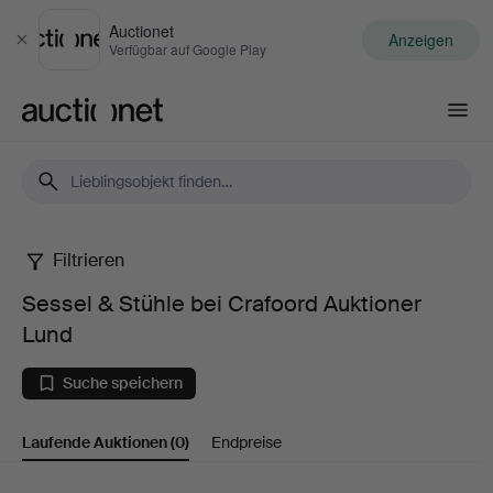
Auctionet
Anzeigen
Schließen
Verfügbar auf Google Play
Auctionet.com
Filtrieren
Sessel
Sessel & Stühle bei Crafoord Auktioner
&
Lund
Stühle
Suche speichern
bei
Laufende Auktionen
(0)
Endpreise
Crafoord