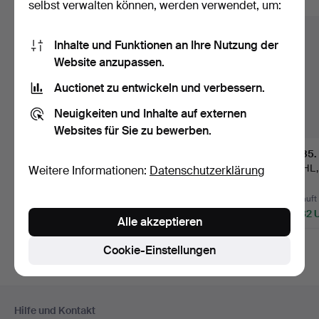
Alle Objekte anzeigen
selbst verwalten können, werden verwendet, um:
Inhalte und Funktionen an Ihre Nutzung der
Website anzupassen.
Auctionet zu entwickeln und verbessern.
Neuigkeiten und Inhalte auf externen
Websites für Sie zu bewerben.
45
.
CARL JOHAN
VERKAUFT
135
.
WADSTRÖM. SULLAS-
STÜHLE, 4 Stk.
STÅHL,
Weitere Informationen:
Datenschutzerklärung
STÜHLE, EIN PA…
Gustavianischer St…
TASCH
Beendet 15. Mär 2018
PAAR.
Verkauft
55 Gebote
Verkauft
14.707 USD
14.182 USD
14.182
Alle akzeptieren
Ausgewähltes
Ausgewähltes
Ausgewäh
Objekt
Objekt
Objekt
Cookie-Einstellungen
Fußzeilen-
Hilfe und Kontakt
Navigation