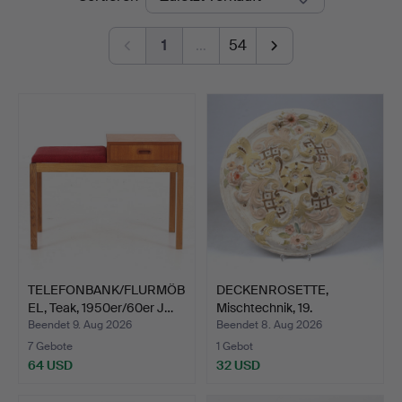
1
…
54
TELEFONBANK/FLURMÖB
DECKENROSETTE,
EL, Teak, 1950er/60er J…
Mischtechnik, 19.
Jahrhunde…
Beendet 9. Aug 2026
Beendet 8. Aug 2026
7 Gebote
1 Gebot
64 USD
32 USD