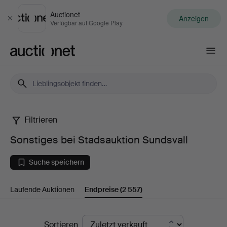
Auctionet
Anzeigen
Schließen
Verfügbar auf Google Play
Auctionet.com
Filtrieren
Sonstiges
Sonstiges bei Stadsauktion Sundsvall
bei
Suche speichern
Stadsauktion
Laufende Auktionen
Endpreise
(2 557)
Sundsvall
Endpreise
Sortieren