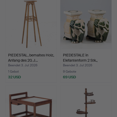
PIEDESTAL, bemaltes Holz,
PIEDESTALE in
Anfang des 20. J…
Elefantenform 2 Stk.,
Porzel…
Beendet 3. Jul 2026
Beendet 3. Jul 2026
1 Gebot
9 Gebote
32 USD
69 USD