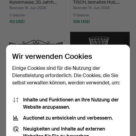
Kunstmasse, 20. Jahrh…
TISCH, bemaltes Holz,…
Beendet 18. Jun 2026
Beendet 15. Jun 2026
3 Gebote
11 Gebote
43 USD
106 USD
Wir verwenden Cookies
Einige Cookies sind für die Nutzung der
Dienstleistung erforderlich. Die Cookies, die Sie
selbst verwalten können, werden verwendet, um:
FUNKENFANG,
PIEDESTAL, geschmiedet,
Inhalte und Funktionen an Ihre Nutzung der
geschmiedet, 20.
Mitte des 20. Jahr…
Website anzupassen.
Jahrhundert.
Beendet 13. Jun 2026
Beendet 13. Jun 2026
1 Gebot
2 Gebote
Auctionet zu entwickeln und verbessern.
32 USD
37 USD
Neuigkeiten und Inhalte auf externen