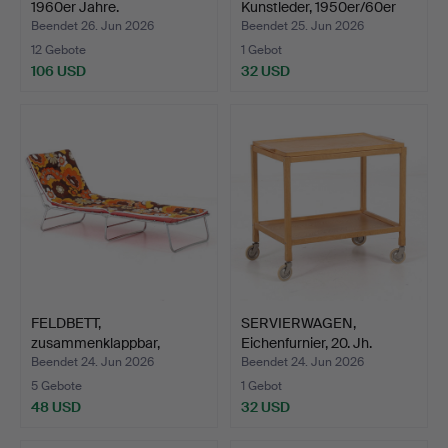
1960er Jahre.
Kunstleder, 1950er/60er
Jah…
Beendet 26. Jun 2026
Beendet 25. Jun 2026
12 Gebote
1 Gebot
106 USD
32 USD
FELDBETT,
SERVIERWAGEN,
zusammenklappbar,
Eichenfurnier, 20. Jh.
Bahmüller, 197…
Beendet 24. Jun 2026
Beendet 24. Jun 2026
5 Gebote
1 Gebot
48 USD
32 USD