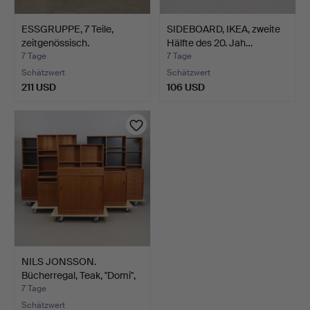
ESSGRUPPE, 7 Teile,
SIDEBOARD, IKEA, zweite
zeitgenössisch.
Hälfte des 20. Jah…
7 Tage
7 Tage
Schätzwert
Schätzwert
211 USD
106 USD
NILS JONSSON.
Bücherregal, Teak, "Domi",
T…
7 Tage
Schätzwert