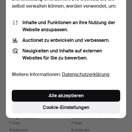
selbst verwalten können, werden verwendet, um:
ARMLEHNSTUHL, Mitte
ARMLEHNSTÜHLE, ein
des 20. Jahrhunderts, …
Paar, Dänemark.
Inhalte und Funktionen an Ihre Nutzung der
3 Tage
3 Tage
Website anzupassen.
1 Gebot
Schätzwert
32 USD
95 USD
Auctionet zu entwickeln und verbessern.
Neuigkeiten und Inhalte auf externen
Websites für Sie zu bewerben.
Weitere Informationen:
Datenschutzerklärung
Alle akzeptieren
Cookie-Einstellungen
ESSGRUPPE, 5 Teile,
CARL CEDERHOLM.
zeitgenössisch.
COUCHTISCH, Swedish
Modern…
3 Tage
4 Tage
Schätzwert
Schätzwert