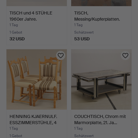
TISCH und 4 STÜHLE
TISCH,
1960er Jahre.
Messing/Kupferplatten.
1 Tag
1 Tag
1 Gebot
Schätzwert
32 USD
53 USD
HENNING KJAERNULF.
COUCHTISCH, Chrom mit
ESSZIMMERSTÜHLE, 4
Marmorplatte, 21. Ja…
Stüc…
1 Tag
1 Tag
1 Gebot
Schätzwert