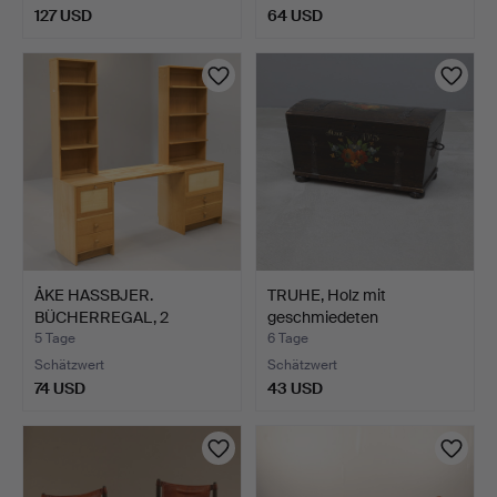
127 USD
64 USD
ÅKE HASSBJER.
TRUHE, Holz mit
BÜCHERREGAL, 2
geschmiedeten
Sektionen, um…
Beschlägen, …
5 Tage
6 Tage
Schätzwert
Schätzwert
74 USD
43 USD