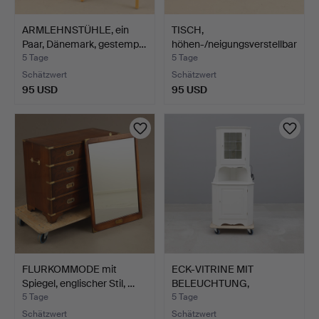
ARMLEHNSTÜHLE, ein
TISCH,
Paar, Dänemark, gestemp…
höhen-/neigungsverstellbar
, Patent …
5 Tage
5 Tage
Schätzwert
Schätzwert
95 USD
95 USD
FLURKOMMODE mit
ECK-VITRINE MIT
Spiegel, englischer Stil, …
BELEUCHTUNG,
zeitgenössisc…
5 Tage
5 Tage
Schätzwert
Schätzwert