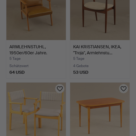
ARMLEHNSTUHL,
KAI KRISTIANSEN, IKEA,
1950er/60er Jahre.
"Troja", Armlehnstu…
5 Tage
5 Tage
Schätzwert
4 Gebote
64 USD
53 USD