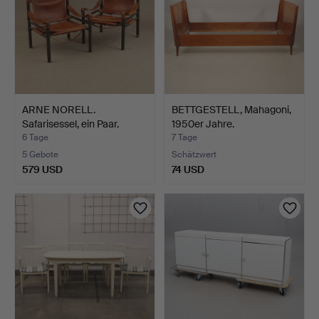
ARNE NORELL.
BETTGESTELL, Mahagoni,
Safarisessel, ein Paar.
1950er Jahre.
”Scir…
6 Tage
7 Tage
5 Gebote
Schätzwert
579 USD
74 USD