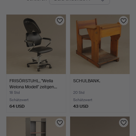
Auktionen
FRISÖRSTUHL, "Wella
SCHULBANK.
Welona Modell" zeitgen…
18 Std
20 Std
Schätzwert
Schätzwert
64 USD
43 USD