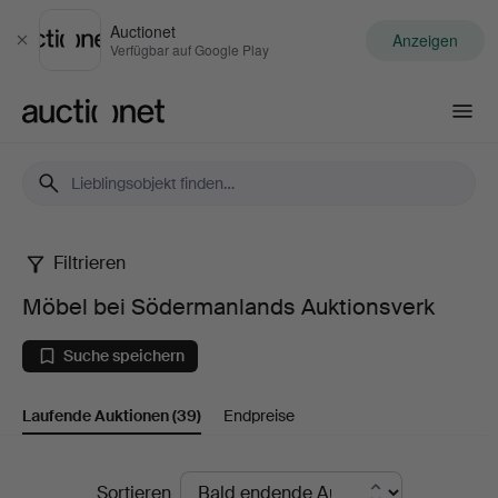
Auctionet
Anzeigen
Schließen
Verfügbar auf Google Play
Auctionet.com
Filtrieren
Möbel
Möbel bei Södermanlands Auktionsverk
bei
Suche speichern
Södermanlands
Laufende Auktionen
(39)
Endpreise
Auktionsverk
Laufende
Sortieren