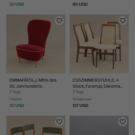
32 USD
85 USD
EMMAFÅTÖLJ, Mitte des
ESSZIMMERSTÜHLE, 4
20. Jahrhunderts.
Stück, Farstrup, Dänema…
2 Tage
2 Tage
1 Gebot
Schätzwert
32 USD
127 USD