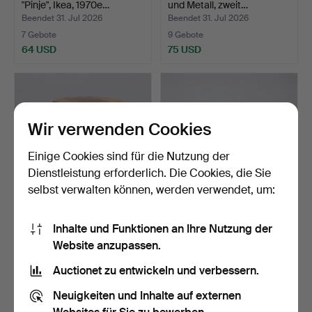
"Pinje", Ikea, 1970e…
und Metall, zweit…
Beendet 31. Jul 2026
Beendet 31. Jul 2026
7 Gebote
9 Gebote
64 USD
75 USD
Wir verwenden Cookies
Einige Cookies sind für die Nutzung der
Dienstleistung erforderlich. Die Cookies, die Sie
selbst verwalten können, werden verwendet, um:
HOCKER, geschnitztes
SERVIERWAGEN, Buche, 2.
Inhalte und Funktionen an Ihre Nutzung der
Dekor, signiert Esthe…
Hälfte des 20. Jah…
Website anzupassen.
Beendet 31. Jul 2026
Beendet 31. Jul 2026
2 Gebote
4 Gebote
Auctionet zu entwickeln und verbessern.
37 USD
48 USD
Neuigkeiten und Inhalte auf externen