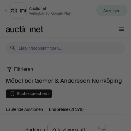
Auctionet
Anzeigen
Schließen
Verfügbar auf Google Play
Auctionet.com
Filtrieren
Möbel
Möbel bei Gomér & Andersson Norrköping
bei
Suche speichern
Gomér
Laufende Auktionen
Endpreise
(21 379)
&
Andersson
Endpreise
Sortieren