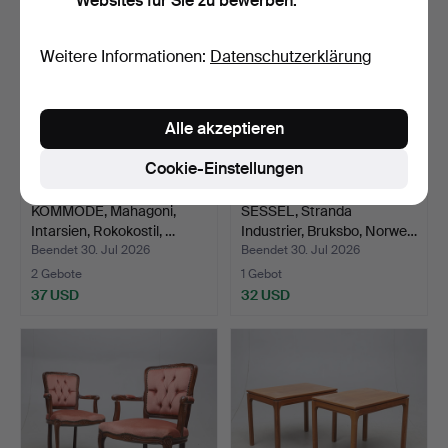
Websites für Sie zu bewerben.
Weitere Informationen:
Datenschutzerklärung
Alle akzeptieren
Cookie-Einstellungen
KOMMODE, Mahagoni,
SESSEL, Stranda
Intarsien, Rokokostil, …
Industrier, Bruksbo, Norwe…
Beendet 30. Jul 2026
Beendet 30. Jul 2026
2 Gebote
1 Gebot
37 USD
32 USD