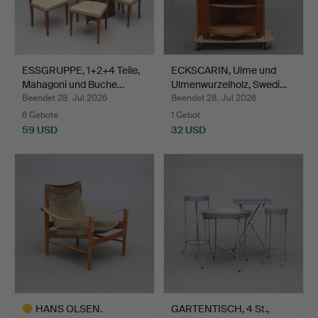
ESSGRUPPE, 1+2+4 Teile,
ECKSCARIN, Ulme und
Mahagoni und Buche…
Ulmenwurzelholz, Swedi…
Beendet 28. Jul 2026
Beendet 28. Jul 2026
6 Gebote
1 Gebot
59 USD
32 USD
HANS OLSEN.
GARTENTISCH, 4 St.,