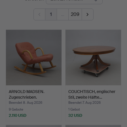
Norrköping
1
…
209
ARNOLD MADSEN.
COUCHTISCH, englischer
Zugeschrieben.
Stil, zweite Hälfte…
Schaukelstuh…
Beendet 8. Aug 2026
Beendet 7. Aug 2026
9 Gebote
1 Gebot
2.110 USD
32 USD