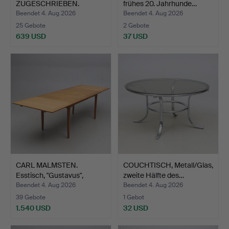
ZUGESCHRIEBEN.
frühes 20. Jahrhunde…
Gewürzregal/Vo…
Beendet 4. Aug 2026
Beendet 4. Aug 2026
25 Gebote
2 Gebote
639 USD
37 USD
CARL MALMSTEN.
COUCHTISCH, Metall/Glas,
Esstisch, "Gustavus",
zweite Hälfte des…
Eiche…
Beendet 4. Aug 2026
Beendet 4. Aug 2026
39 Gebote
1 Gebot
1.540 USD
32 USD