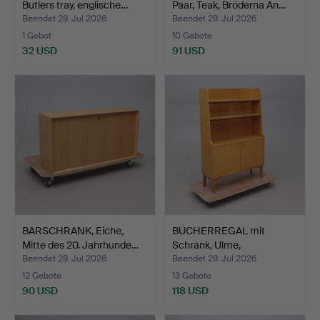
Butlers tray, englische…
Paar, Teak, Bröderna An…
Beendet 29. Jul 2026
Beendet 29. Jul 2026
1 Gebot
10 Gebote
32 USD
91 USD
BARSCHRANK, Eiche,
BÜCHERREGAL mit
Mitte des 20. Jahrhunde…
Schrank, Ulme,
möglicherwe…
Beendet 29. Jul 2026
Beendet 29. Jul 2026
12 Gebote
13 Gebote
90 USD
118 USD