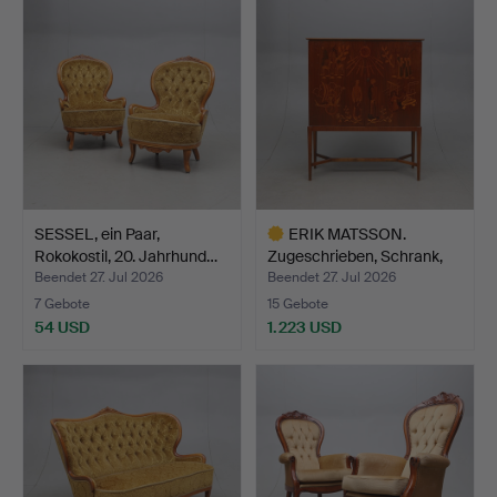
SESSEL, ein Paar,
ERIK MATSSON.
Rokokostil, 20. Jahrhund…
Zugeschrieben, Schrank,
Mjöl…
Beendet 27. Jul 2026
Beendet 27. Jul 2026
7 Gebote
15 Gebote
54 USD
1.223 USD
Ausgewähltes
Objekt