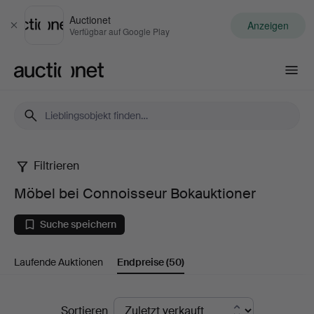
Auctionet
Anzeigen
Schließen
Verfügbar auf Google Play
Auctionet.com
Filtrieren
Möbel
Möbel bei Connoisseur Bokauktioner
bei
Suche speichern
Connoisseur
Laufende Auktionen
Endpreise
(50)
Bokauktioner
Endpreise
Sortieren