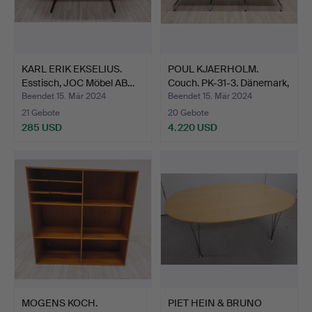
KARL ERIK EKSELIUS.
POUL KJAERHOLM.
Esstisch, JOC Möbel AB…
Couch. PK-31-3. Dänemark,
…
Beendet 15. Mär 2024
Beendet 15. Mär 2024
21 Gebote
20 Gebote
285 USD
4.220 USD
MOGENS KOCH.
PIET HEIN & BRUNO