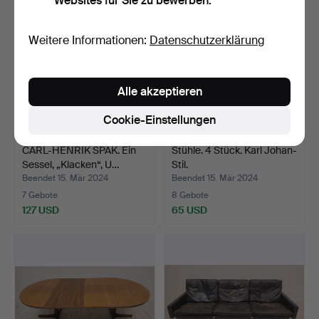
Websites für Sie zu bewerben.
Weitere Informationen:
Datenschutzerklärung
Alle akzeptieren
Cookie-Einstellungen
CARL-HENRIK SPAK. Ein
Stühle. 4 Stück. Karl Johan-
Sessel, „Klacken“, U…
Stil.
Beendet 15. Mär 2024
Beendet 15. Mär 2024
7 Gebote
8 Gebote
127 USD
65 USD