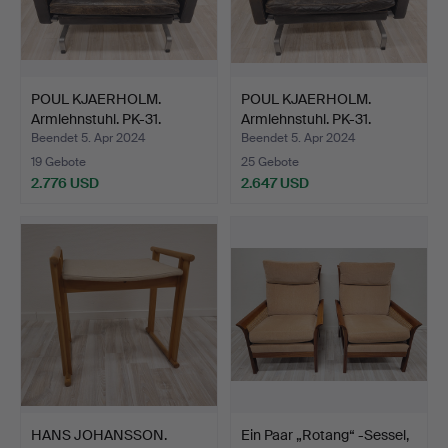
POUL KJAERHOLM.
POUL KJAERHOLM.
Armlehnstuhl. PK-31.
Armlehnstuhl. PK-31.
Dänem…
Dänem…
Beendet 5. Apr 2024
Beendet 5. Apr 2024
19 Gebote
25 Gebote
2.776 USD
2.647 USD
HANS JOHANSSON.
Ein Paar „Rotang“ -Sessel,