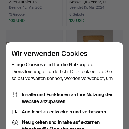
Alrotsfurnier. Es…
Sessel, „Klacken“, U…
Beendet 15. Mär 2024
Beendet 15. Mär 2024
13 Gebote
8 Gebote
169 USD
127 USD
Wir verwenden Cookies
Einige Cookies sind für die Nutzung der
Dienstleistung erforderlich. Die Cookies, die Sie
selbst verwalten können, werden verwendet, um:
KARL ERIK EKSELIUS.
ALVAR AALTO. Barhocker
Inhalte und Funktionen an Ihre Nutzung der
Tischset 2-teilig, AB …
Modell K 65.
Website anzupassen.
Beendet 15. Mär 2024
Beendet 15. Mär 2024
18 Gebote
16 Gebote
Auctionet zu entwickeln und verbessern.
201 USD
138 USD
Neuigkeiten und Inhalte auf externen