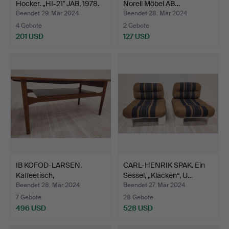
Hocker. „HI-21" JAB, 1978.
Norell Möbel AB…
Beendet 29. Mär 2024
Beendet 28. Mär 2024
4 Gebote
2 Gebote
201 USD
127 USD
IB KOFOD-LARSEN.
CARL-HENRIK SPAK. Ein
Kaffeetisch,
Sessel, „Klacken“, U…
Namensnennun…
Beendet 28. Mär 2024
Beendet 27. Mär 2024
7 Gebote
28 Gebote
496 USD
528 USD