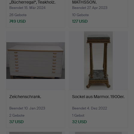
„Bücherregal“, Teakholz.
MATHSSON.
Rud.…
"SUPERELLIPS".…
Beendet 15. Mär 2024
Beendet 27. Apr 2023
26 Gebote
10 Gebote
749 USD
127 USD
Zeichenschrank.
Sockel aus Marmor. 1900er.
Beendet 10. Jan 2023
Beendet 4. Dez 2022
2 Gebote
1 Gebot
37 USD
32 USD