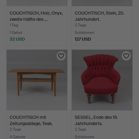
COUCHTISCH, Holz, Onyx,
COUCHTISCH, Stein, 20.
zweite Hälfte des …
Jahrhundert.
1 Tag
2 Tage
1 Gebot
Schätzwert
32 USD
127 USD
COUCHTISCH mit
SESSEL, Ende des 19.
Zeitungsablage, Teak,
Jahrhunderts.
1960e…
2 Tage
2 Tage
4 Gebote
Schätzwert