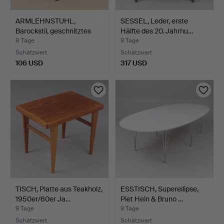
ARMLEHNSTUHL,
SESSEL, Leder, erste
Barockstil, geschnitztes
Hälfte des 20. Jahrhu…
Dek…
8 Tage
9 Tage
Schätzwert
Schätzwert
106 USD
317 USD
TISCH, Platte aus Teakholz,
ESSTISCH, Superellipse,
1950er/60er Ja…
Piet Hein & Bruno …
9 Tage
9 Tage
Schätzwert
Schätzwert