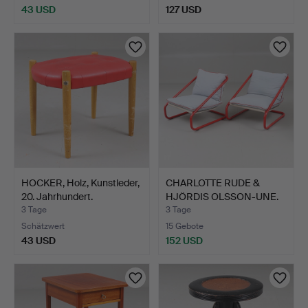
43 USD
127 USD
HOCKER, Holz, Kunstleder,
CHARLOTTE RUDE &
20. Jahrhundert.
HJÖRDIS OLSSON-UNE.
SESSE…
3 Tage
3 Tage
Schätzwert
15 Gebote
43 USD
152 USD