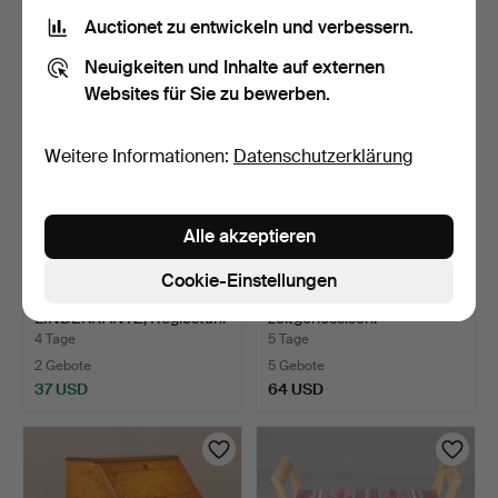
85 USD
85 USD
Auctionet zu entwickeln und verbessern.
Neuigkeiten und Inhalte auf externen
Websites für Sie zu bewerben.
Weitere Informationen:
Datenschutzerklärung
Alle akzeptieren
Cookie-Einstellungen
BÖRJE LINDAU & BO
HOCKER, 2 Stück, Holz,
LINDEKRANTZ, Regiestuhl
zeitgenössisch.
…
4 Tage
5 Tage
2 Gebote
5 Gebote
37 USD
64 USD