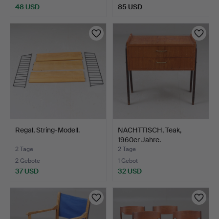
48 USD
85 USD
Regal, String-Modell.
NACHTTISCH, Teak,
1960er Jahre.
2 Tage
2 Tage
2 Gebote
1 Gebot
37 USD
32 USD