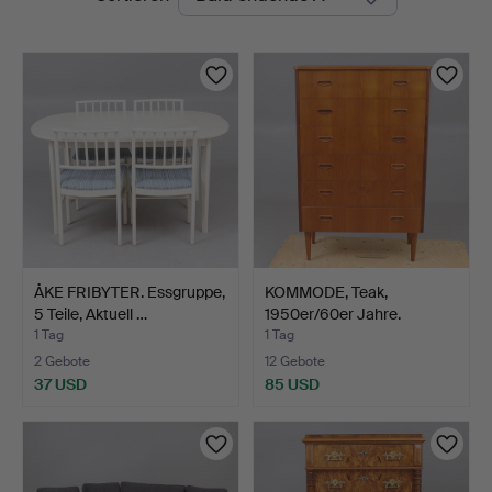
Auktionen
ÅKE FRIBYTER. Essgruppe,
KOMMODE, Teak,
5 Teile, Aktuell …
1950er/60er Jahre.
1 Tag
1 Tag
2 Gebote
12 Gebote
37 USD
85 USD