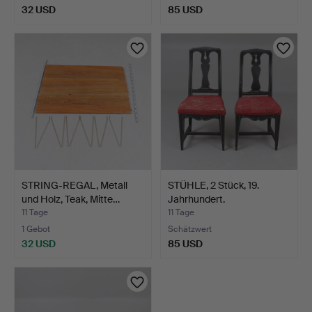
32 USD
85 USD
STRING-REGAL, Metall
STÜHLE, 2 Stück, 19.
und Holz, Teak, Mitte…
Jahrhundert.
11 Tage
11 Tage
1 Gebot
Schätzwert
32 USD
85 USD