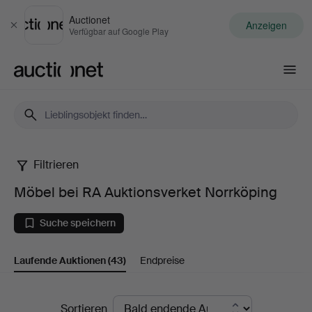
Auctionet
Anzeigen
Schließen
Verfügbar auf Google Play
Auctionet.com
Filtrieren
Möbel
Möbel bei RA Auktionsverket Norrköping
bei
Suche speichern
RA
Laufende Auktionen
(43)
Endpreise
Auktionsverket
Norrköping
Laufende
Sortieren