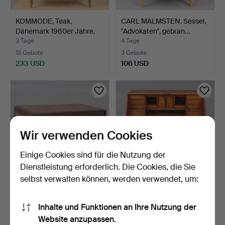
KOMMODE, Teak,
CARL MALMSTEN. Sessel,
Dänemark 1960er Jahre.
"Advokaten", gebran…
3 Tage
4 Tage
13 Gebote
3 Gebote
233 USD
106 USD
Wir verwenden Cookies
Einige Cookies sind für die Nutzung der
Dienstleistung erforderlich. Die Cookies, die Sie
selbst verwalten können, werden verwendet, um:
COUCHTISCH, Holz, Leder,
SEKRETÄR, Eiche, 19.
20. Jahrhundert.
Jahrhundert.
Inhalte und Funktionen an Ihre Nutzung der
4 Tage
4 Tage
Website anzupassen.
Schätzwert
Schätzwert