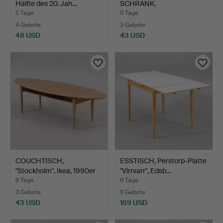
Hälfte des 20. Jah…
SCHRANK,
Neurenaissanc…
5 Tage
5 Tage
4 Gebote
3 Gebote
48 USD
43 USD
COUCHTISCH,
ESSTISCH, Perstorp-Platte
"Stockholm", Ikea, 1990er
"Virrvarr", Edsb…
Jahr…
6 Tage
6 Tage
3 Gebote
9 Gebote
43 USD
169 USD