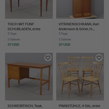
TISCH MIT FÜNF
VITRINENSCHRANK, Karl
SCHUBLADEN, erste
Andersson & Söner, H…
Hälfte de…
3 Tage
3 Tage
2 Gebote
2 Gebote
37 USD
37 USD
SCHREIBTISCH, Teak,
PINNSTÜHLE, 4 Stk., erste