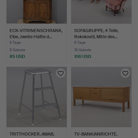
ECK-VITRINENSCHRANK,
SOFAGRUPPE, 4 Teile,
Eibe, zweite Hälfte d…
Rokokostil, Mitte des…
6 Tage
6 Tage
9 Gebote
16 Gebote
85 USD
106 USD
TRITTHOCKER, AWAB,
TV-BANK/ANRICHTE,