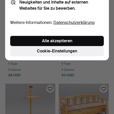
Neuigkeiten und Inhalte auf externen
Websites für Sie zu bewerben.
Weitere Informationen:
Datenschutzerklärung
Alle akzeptieren
Cookie-Einstellungen
AUSZIEHBETT, 19. / 20.
COUCHTISCH sowie
Jahrhundert.
ECKTISCH, 20./21.
Jahrhun…
4 Tage
4 Tage
3 Gebote
4 Gebote
38 USD
43 USD