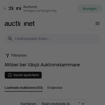
Auctionet
Anzeigen
Schließen
Verfügbar auf Google Play
Auctionet.com
Filtrieren
Möbel
Möbel bei Växjö Auktionskammare
bei
Suche speichern
Växjö
Laufende Auktionen
(113)
Endpreise
Auktionskammare
Laufende
Sortieren