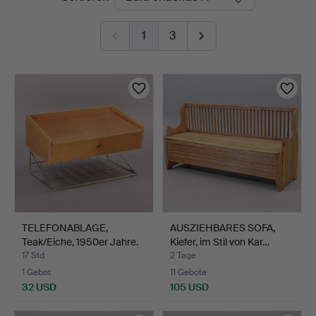
Auktionen
1
3
TELEFONABLAGE,
AUSZIEHBARES SOFA,
Teak/Eiche, 1950er Jahre.
Kiefer, im Stil von Kar…
17 Std
2 Tage
1 Gebot
11 Gebote
32 USD
105 USD