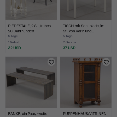
PIEDESTALE, 2 St., frühes
TISCH mit Schublade, im
20. Jahrhundert.
Stil von Karin und…
5 Tage
5 Tage
1 Gebot
2 Gebote
32 USD
37 USD
BÄNKE, ein Paar, zweite
PUPPENHAUS/VITRINEN-