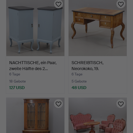
NACHTTISCHE, ein Paar,
SCHREIBTISCH,
zweite Hälfte des 2…
Neorokoko, 19.
Jahrhundert.
6 Tage
6 Tage
18 Gebote
5 Gebote
127 USD
48 USD