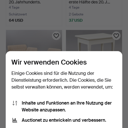
20. Jahrhunderts.
erste Hälfte des 20. J…
4 Tage
4 Tage
Schätzwert
2 Gebote
64 USD
37 USD
Wir verwenden Cookies
Einige Cookies sind für die Nutzung der
Dienstleistung erforderlich. Die Cookies, die Sie
selbst verwalten können, werden verwendet, um:
SOFAGRUPPE, 3 Teile,
FENSTERTISCH, erste
1940er Jahre.
Hälfte des 20. Jahrhun…
Inhalte und Funktionen an Ihre Nutzung der
4 Tage
4 Tage
Website anzupassen.
20 Gebote
2 Gebote
159 USD
37 USD
Auctionet zu entwickeln und verbessern.