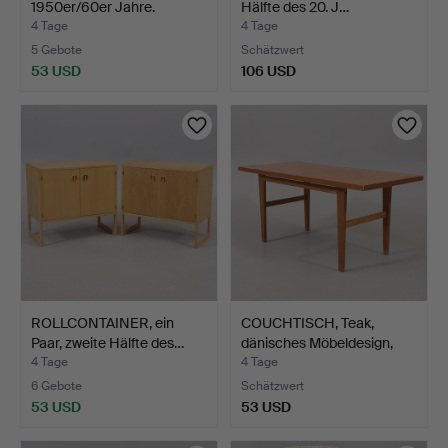
1950er/60er Jahre.
Hälfte des 20. J…
4 Tage
4 Tage
5 Gebote
Schätzwert
53 USD
106 USD
ROLLCONTAINER, ein
COUCHTISCH, Teak,
Paar, zweite Hälfte des…
dänisches Möbeldesign,
M…
4 Tage
4 Tage
6 Gebote
Schätzwert
53 USD
53 USD