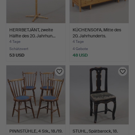
HERRBETJÄNT, zweite
KÜCHENSOFA, Mitte des
Hälfte des 20. Jahrhun…
20. Jahrhunderts.
4 Tage
4 Tage
Schätzwert
4 Gebote
53 USD
48 USD
PINNSTÜHLE, 4 Stk., 18./19.
STUHL, Spätbarock, 18.