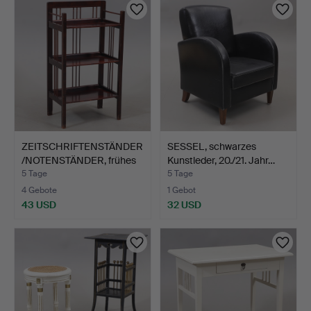
ZEITSCHRIFTENSTÄNDER
SESSEL, schwarzes
/NOTENSTÄNDER, frühes
Kunstleder, 20./21. Jahr…
…
5 Tage
5 Tage
4 Gebote
1 Gebot
43 USD
32 USD