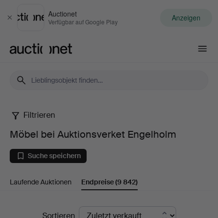
Auctionet
Anzeigen
Schließen
Verfügbar auf Google Play
Auctionet.com
Filtrieren
Möbel
Möbel bei Auktionsverket Engelholm
bei
Suche speichern
Auktionsverket
Laufende Auktionen
Endpreise
(9 842)
Engelholm
Endpreise
Sortieren