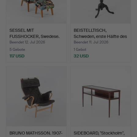
SESSEL MIT
BEISTELLTISCH,
FUSSHOCKER, Swedese.
Schweden, erste Hälfte des
…
Beendet 12. Jul 2026
Beendet 11. Jul 2026
5 Gebote
1 Gebot
117 USD
32 USD
BRUNO MATHSSON. 1907-
SIDEBOARD, "Stockholm",