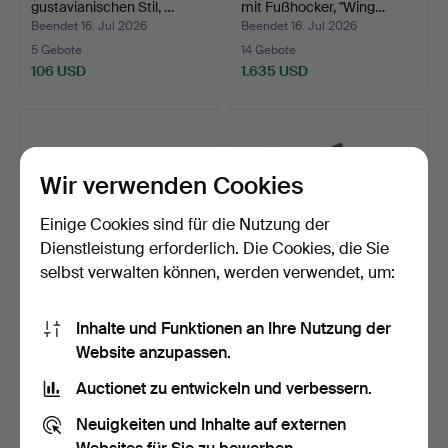
gustavianischen Stil, …
mit Fußhocker, "Wing…
Beendet 16. Jul 2026
Beendet 16. Jul 2026
5 Gebote
14 Gebote
106 USD
1.635 USD
Wir verwenden Cookies
Einige Cookies sind für die Nutzung der
Dienstleistung erforderlich. Die Cookies, die Sie
selbst verwalten können, werden verwendet, um:
ESSTISCH MIT
HANS J WEGNER. 1914-
Inhalte und Funktionen an Ihre Nutzung der
EINLEGEPLATTE, 155 cm
2007. Sessel "Wing Cha…
Website anzupassen.
lang, T…
Beendet 16. Jul 2026
Beendet 16. Jul 2026
36 Gebote
12 Gebote
Auctionet zu entwickeln und verbessern.
581 USD
1.161 USD
Neuigkeiten und Inhalte auf externen