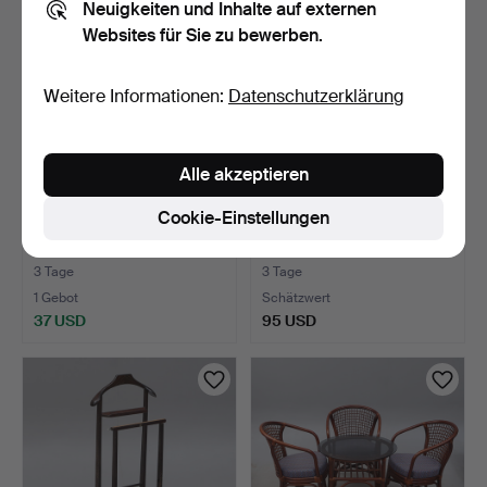
Neuigkeiten und Inhalte auf externen
Websites für Sie zu bewerben.
Weitere Informationen:
Datenschutzerklärung
Alle akzeptieren
Cookie-Einstellungen
STÜHLE, 8 Stück.
TISCH, Eiche, spätes 19.
Jahrhundert.
3 Tage
3 Tage
1 Gebot
Schätzwert
37 USD
95 USD