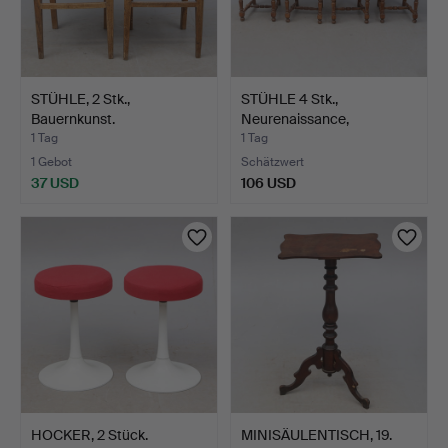
STÜHLE, 2 Stk.,
STÜHLE 4 Stk.,
Bauernkunst.
Neurenaissance,
Jahrhundert…
1 Tag
1 Tag
1 Gebot
Schätzwert
37 USD
106 USD
HOCKER, 2 Stück.
MINISÄULENTISCH, 19.