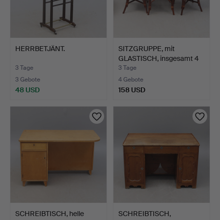
HERRBETJÄNT.
SITZGRUPPE, mit
GLASTISCH, insgesamt 4
Tei…
3 Tage
3 Tage
3 Gebote
4 Gebote
48 USD
158 USD
SCHREIBTISCH, helle
SCHREIBTISCH,