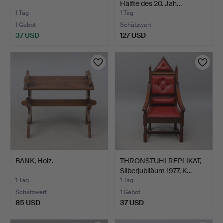
Hälfte des 20. Jah…
1 Tag
1 Tag
1 Gebot
Schätzwert
37 USD
127 USD
BANK, Holz.
THRONSTUHLREPLIKAT,
Silberjubiläum 1977, K…
1 Tag
1 Tag
Schätzwert
1 Gebot
85 USD
37 USD