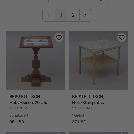
Auktionen
1
2
BEISTELLTISCH,
BEISTELLTISCH,
Holz/Fliesen, 20. Jh.
Holz/Steinplatte.
4 Std 20 Min
5 Std 20 Min
Schätzwert
1 Gebot
95 USD
37 USD