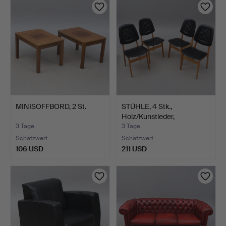
MINISOFFBORD, 2 St.
STÜHLE, 4 Stk.,
Holz/Kunstleder,
gestempel…
3 Tage
3 Tage
Schätzwert
Schätzwert
106 USD
211 USD