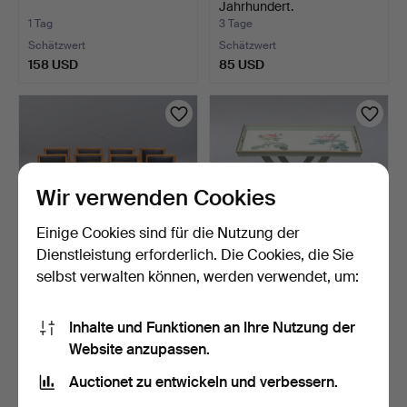
Jahrhundert.
1 Tag
3 Tage
Schätzwert
Schätzwert
158 USD
85 USD
Wir verwenden Cookies
Einige Cookies sind für die Nutzung der
Dienstleistung erforderlich. Die Cookies, die Sie
selbst verwalten können, werden verwendet, um:
KARL-ERIK EKSELIUS.
TABLETTTISCH, mit
ARMLEHNSTÜHLE 10 Stk.,
Pflanzenmotiven.
Inhalte und Funktionen an Ihre Nutzung der
…
3 Tage
3 Tage
Website anzupassen.
Schätzwert
1 Gebot
211 USD
37 USD
Auctionet zu entwickeln und verbessern.