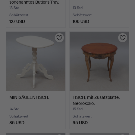
sogenanntes Butler's Tray.
13 Std
13 Std
Schätzwert
Schätzwert
127 USD
106 USD
MINISÄULENTISCH.
TISCH, mit Zusatzplatte,
Neorokoko.
14 Std
15 Std
Schätzwert
Schätzwert
85 USD
95 USD