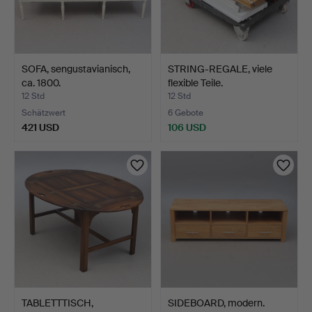
SOFA, sengustavianisch,
STRING-REGALE, viele
ca. 1800.
flexible Teile.
12 Std
12 Std
Schätzwert
6 Gebote
421 USD
106 USD
TABLETTTISCH,
SIDEBOARD, modern.