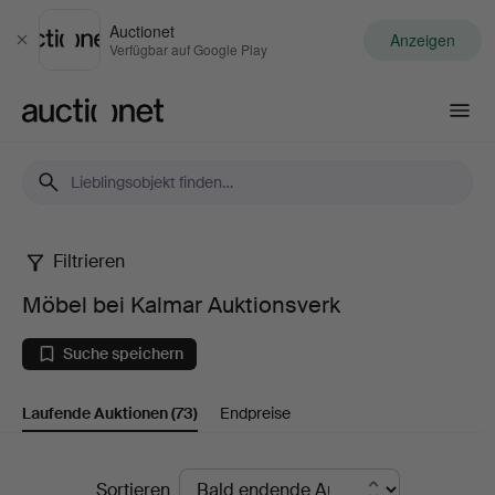
Auctionet
Anzeigen
Schließen
Verfügbar auf Google Play
Auctionet.com
Filtrieren
Möbel
Möbel bei Kalmar Auktionsverk
bei
Suche speichern
Kalmar
Laufende Auktionen
(73)
Endpreise
Auktionsverk
Laufende
Sortieren