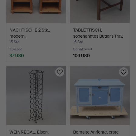
NACHTISCHE 2 Stk.,
TABLETTISCH,
modern.
sogenanntes Butler's Tray.
15 Std
16 Std
1 Gebot
Schätzwert
37 USD
106 USD
WEINREGAL, Eisen.
Bemalte Anrichte, erste