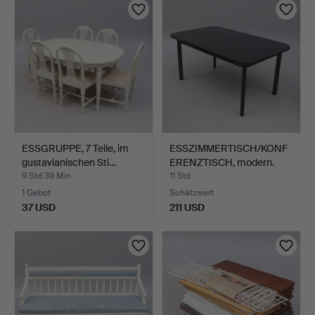
ESSGRUPPE, 7 Teile, im
ESSZIMMERTISCH/KONF
gustavianischen Sti…
ERENZTISCH, modern.
9 Std 39 Min
11 Std
1 Gebot
Schätzwert
37 USD
211 USD