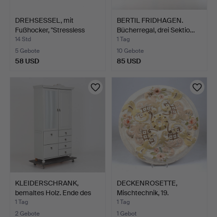
DREHSESSEL, mit
BERTIL FRIDHAGEN.
Fußhocker, "Stressless
Bücherregal, drei Sektio…
Vie…
14 Std
1 Tag
5 Gebote
10 Gebote
58 USD
85 USD
KLEIDERSCHRANK,
DECKENROSETTE,
bemaltes Holz. Ende des
Mischtechnik, 19.
20…
Jahrhunde…
1 Tag
1 Tag
2 Gebote
1 Gebot