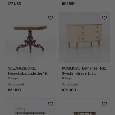
127 USD
85 USD
SALONGSBORD,
KOMMODE, bemaltes Holz,
Neorokoko, Ende des 19.
Swedish Grace. Ers…
Jahrh…
11 Tage
11 Tage
Schätzwert
Schätzwert
85 USD
106 USD