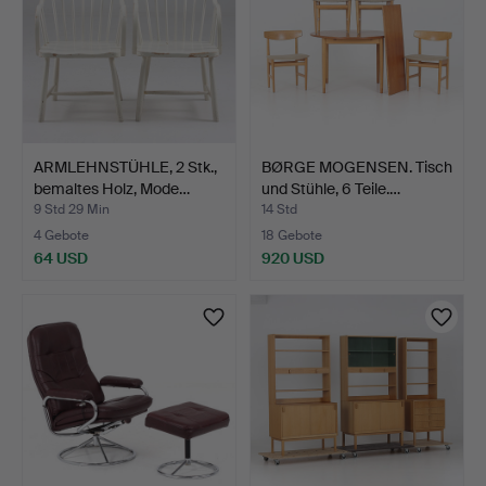
ARMLEHNSTÜHLE, 2 Stk.,
BØRGE MOGENSEN. Tisch
bemaltes Holz, Mode…
und Stühle, 6 Teile.…
9 Std 29 Min
14 Std
4 Gebote
18 Gebote
64 USD
920 USD