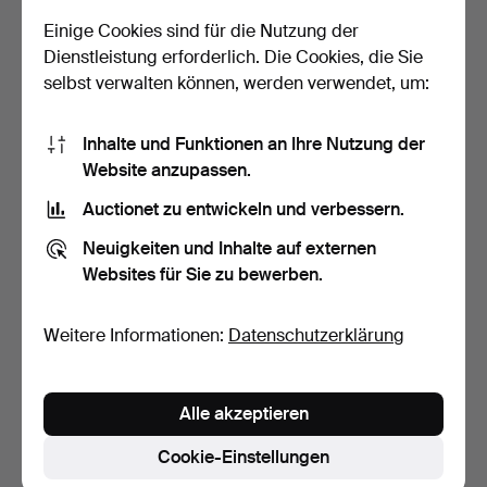
85 USD
32 USD
Einige Cookies sind für die Nutzung der
Dienstleistung erforderlich. Die Cookies, die Sie
selbst verwalten können, werden verwendet, um:
Inhalte und Funktionen an Ihre Nutzung der
Website anzupassen.
Auctionet zu entwickeln und verbessern.
Neuigkeiten und Inhalte auf externen
Websites für Sie zu bewerben.
YNGVE EKSTRÖM.
KOMMODE, Eiche, mit drei
Fußhocker, "Lamino",
Schubladen. 1960e…
Eiche/…
3 Tage
4 Tage
Weitere Informationen:
Datenschutzerklärung
15 Gebote
1 Gebot
253 USD
32 USD
Alle akzeptieren
Cookie-Einstellungen