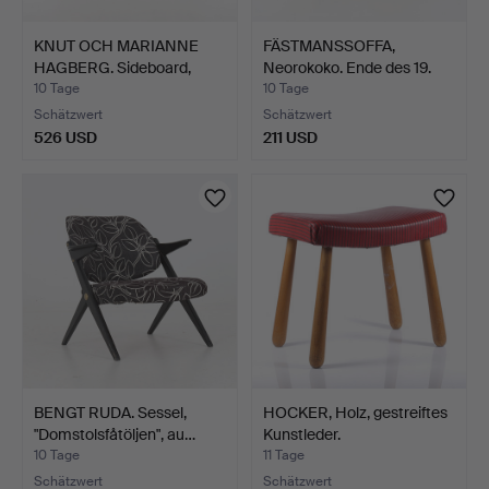
KNUT OCH MARIANNE
FÄSTMANSSOFFA,
HAGBERG. Sideboard,
Neorokoko. Ende des 19.
"Sto…
Jah…
10 Tage
10 Tage
Schätzwert
Schätzwert
526 USD
211 USD
BENGT RUDA. Sessel,
HOCKER, Holz, gestreiftes
"Domstolsfåtöljen", au…
Kunstleder.
10 Tage
11 Tage
Schätzwert
Schätzwert