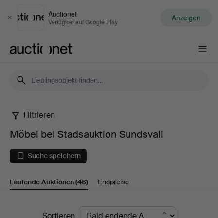
Auctionet
Anzeigen
Schließen
Verfügbar auf Google Play
Auctionet.com
Filtrieren
Möbel
Möbel bei Stadsauktion Sundsvall
bei
Suche speichern
Stadsauktion
Laufende Auktionen
(46)
Endpreise
Sundsvall
Laufende
Sortieren