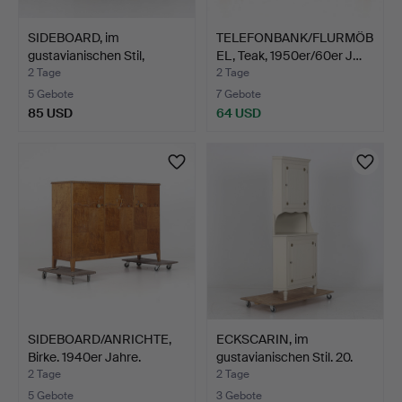
SIDEBOARD, im
TELEFONBANK/FLURMÖB
gustavianischen Stil,
EL, Teak, 1950er/60er J…
zweite…
2 Tage
2 Tage
5 Gebote
7 Gebote
85 USD
64 USD
SIDEBOARD/ANRICHTE,
ECKSCARIN, im
Birke. 1940er Jahre.
gustavianischen Stil. 20.
Ja…
2 Tage
2 Tage
5 Gebote
3 Gebote