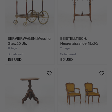
SERVIERWAGEN, Messing,
BEISTELLTISCH,
Glas, 20. Jh.
Neorenaissance, 19./20.
Jah…
11 Tage
11 Tage
Schätzwert
Schätzwert
158 USD
85 USD