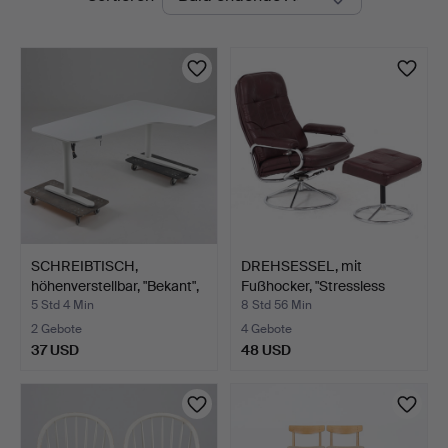
Auktionen
SCHREIBTISCH,
DREHSESSEL, mit
höhenverstellbar, "Bekant",
Fußhocker, "Stressless
…
Vie…
5 Std 4 Min
8 Std 56 Min
2 Gebote
4 Gebote
37 USD
48 USD