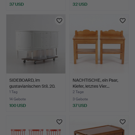
37 USD
32 USD
SIDEBOARD, im
NACHTISCHE, ein Paar,
gustavianischen Stil. 20.
Kiefer, letztes Vier…
Ja…
1 Tag
2 Tage
14 Gebote
3 Gebote
100 USD
37 USD