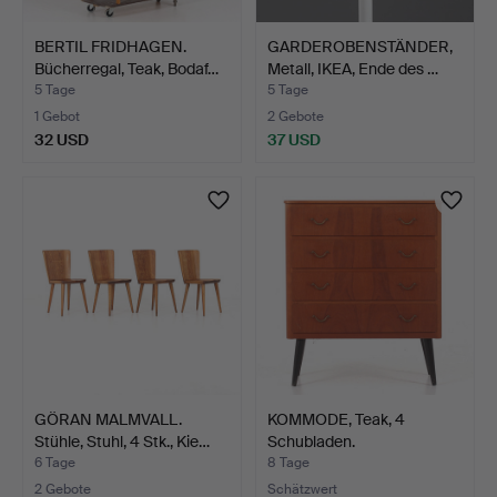
BERTIL FRIDHAGEN.
GARDEROBENSTÄNDER,
Bücherregal, Teak, Bodaf…
Metall, IKEA, Ende des …
5 Tage
5 Tage
1 Gebot
2 Gebote
32 USD
37 USD
GÖRAN MALMVALL.
KOMMODE, Teak, 4
Stühle, Stuhl, 4 Stk., Kie…
Schubladen.
6 Tage
8 Tage
2 Gebote
Schätzwert