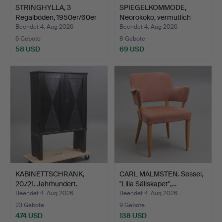
STRINGHYLLA, 3
SPIEGELKOMMODE,
Regalböden, 1950er/60er
Neorokoko, vermutlich
Jah…
Lind…
Beendet 4. Aug 2026
Beendet 4. Aug 2026
6 Gebote
8 Gebote
58 USD
69 USD
KABINETTSCHRANK,
CARL MALMSTEN. Sessel,
20./21. Jahrhundert.
"Lilla Sällskapet",…
Beendet 4. Aug 2026
Beendet 4. Aug 2026
23 Gebote
9 Gebote
474 USD
138 USD