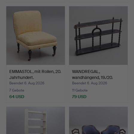
EMMASTOL, mit Rollen, 20.
WANDREGAL,
Jahrhundert.
wandhängend, 19./20.
Jahrhunder…
Beendet 6. Aug 2026
Beendet 6. Aug 2026
7 Gebote
11 Gebote
64 USD
79 USD