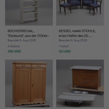
BÜCHERREGAL,
SESSEL sowie STÜHLE,
"Ekolsund", aus der 1700er-
erste Hälfte des 20. …
Se…
Beendet 6. Aug 2026
Beendet 6. Aug 2026
4 Gebote
1 Gebot
316 USD
32 USD