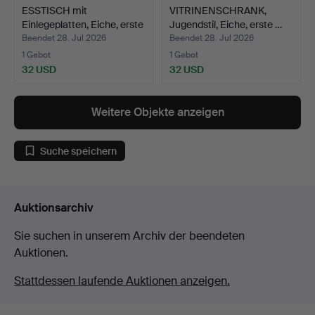
ESSTISCH mit
VITRINENSCHRANK,
Einlegeplatten, Eiche, erste
Jugendstil, Eiche, erste …
…
Beendet 28. Jul 2026
Beendet 28. Jul 2026
1 Gebot
1 Gebot
32 USD
32 USD
Weitere Objekte anzeigen
Suche speichern
Auktionsarchiv
Sie suchen in unserem Archiv der beendeten
Auktionen.
Stattdessen laufende Auktionen anzeigen.