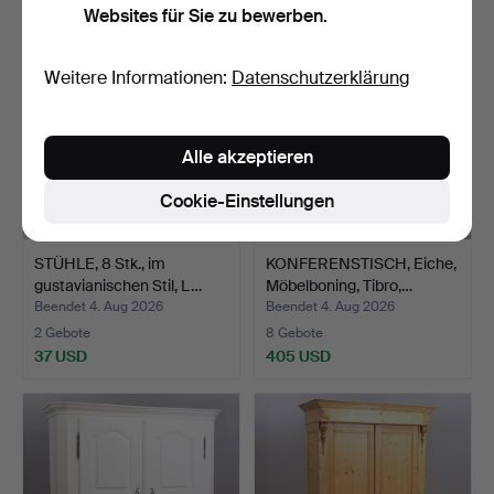
Websites für Sie zu bewerben.
Weitere Informationen:
Datenschutzerklärung
Alle akzeptieren
Cookie-Einstellungen
STÜHLE, 8 Stk., im
KONFERENSTISCH, Eiche,
gustavianischen Stil, L…
Möbelboning, Tibro,…
Beendet 4. Aug 2026
Beendet 4. Aug 2026
2 Gebote
8 Gebote
37 USD
405 USD