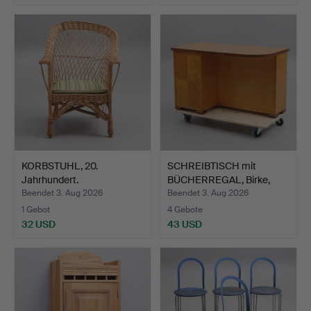
KORBSTUHL, 20.
SCHREIBTISCH mit
Jahrhundert.
BÜCHERREGAL, Birke,
erste…
Beendet 3. Aug 2026
Beendet 3. Aug 2026
1 Gebot
4 Gebote
32 USD
43 USD