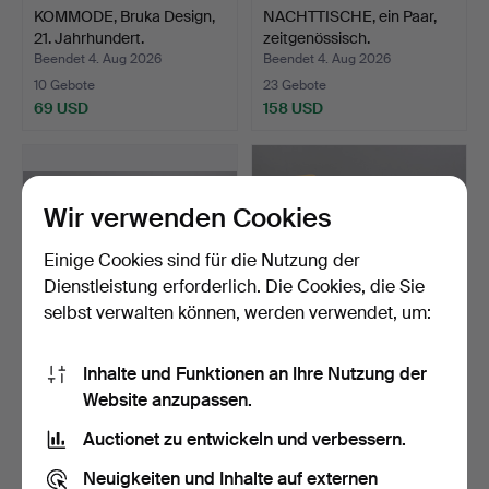
KOMMODE, Bruka Design,
NACHTTISCHE, ein Paar,
21. Jahrhundert.
zeitgenössisch.
Beendet 4. Aug 2026
Beendet 4. Aug 2026
10 Gebote
23 Gebote
69 USD
158 USD
Wir verwenden Cookies
Einige Cookies sind für die Nutzung der
Dienstleistung erforderlich. Die Cookies, die Sie
selbst verwalten können, werden verwendet, um:
Inhalte und Funktionen an Ihre Nutzung der
ESSGRUPPE,
STÜHLE, ein Paar,
Website anzupassen.
gustavianischer Stil, 7 Teile,
Bauhaus-Stil, zweite Häl…
…
Beendet 4. Aug 2026
Beendet 4. Aug 2026
Auctionet zu entwickeln und verbessern.
5 Gebote
12 Gebote
53 USD
137 USD
Neuigkeiten und Inhalte auf externen