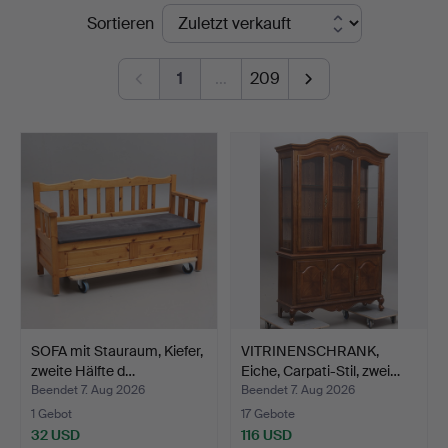
Endpreise
Sortieren
Johansson
1
…
209
SOFA mit Stauraum, Kiefer,
VITRINENSCHRANK,
zweite Hälfte d…
Eiche, Carpati-Stil, zwei…
Beendet 7. Aug 2026
Beendet 7. Aug 2026
1 Gebot
17 Gebote
32 USD
116 USD