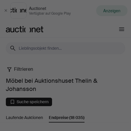
Auctionet
Anzeigen
Schließen
Verfügbar auf Google Play
Auctionet.com
Filtrieren
Möbel
Möbel bei Auktionshuset Thelin &
bei
Johansson
Auktionshuset
Suche speichern
Thelin
Laufende Auktionen
Endpreise
(18 035)
&