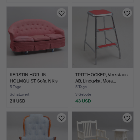
KERSTIN HÖRLIN-
TRITTHOCKER, Verkstads
HOLMQUIST. Sofa, NK:s
AB, Lindqvist, Mota…
Triva…
5 Tage
5 Tage
Schätzwert
3 Gebote
211 USD
43 USD