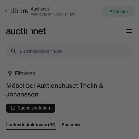
Auctionet
Anzeigen
Schließen
Verfügbar auf Google Play
Auctionet.com
Filtrieren
Möbel
Möbel bei Auktionshuset Thelin &
bei
Johansson
Auktionshuset
Suche speichern
Thelin
Laufende Auktionen
(67)
Endpreise
&