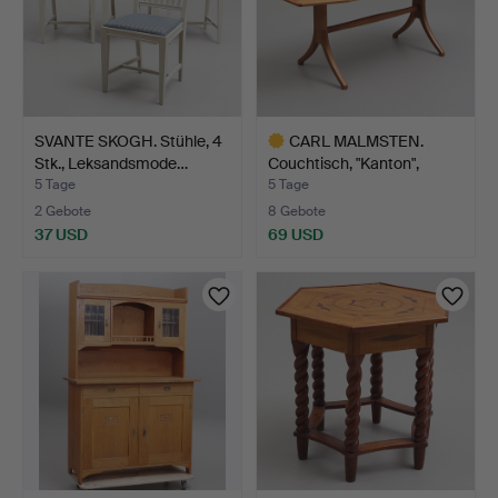
SVANTE SKOGH. Stühle, 4
CARL MALMSTEN.
Stk., Leksandsmode…
Couchtisch, "Kanton",
Åfors…
5 Tage
5 Tage
2 Gebote
8 Gebote
37 USD
69 USD
Ausgewähltes
Objekt