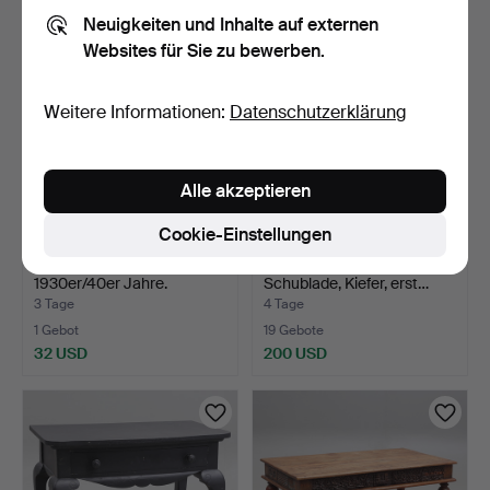
Neuigkeiten und Inhalte auf externen
Websites für Sie zu bewerben.
Weitere Informationen:
Datenschutzerklärung
Alle akzeptieren
Cookie-Einstellungen
SESSEL, ein Paar,
KLEIDERSCHRANK mit
1930er/40er Jahre.
Schublade, Kiefer, erst…
3 Tage
4 Tage
1 Gebot
19 Gebote
32 USD
200 USD