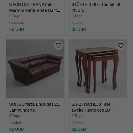
NACHTSCHRANK mit
STÜHLE 4 Stk., Thonet-Stil,
Marmorplatte, erste Hälft…
20. Jh.
3 Tage
3 Tage
5 Gebote
1 Gebot
53 USD
32 USD
SOFA, Ulferts, Ende des 20.
SATZTISCHE, 3 Teile,
Jahrhunderts.
zweite Hälfte des 20.…
3 Tage
3 Tage
1 Gebot
1 Gebot
32 USD
32 USD