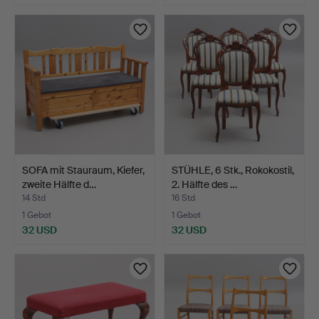
SOFA mit Stauraum, Kiefer,
STÜHLE, 6 Stk., Rokokostil,
zweite Hälfte d…
2. Hälfte des …
14 Std
16 Std
1 Gebot
1 Gebot
32 USD
32 USD