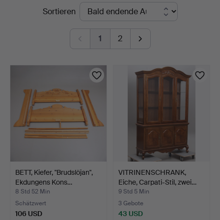
Laufende
Sortieren
Johansson
Auktionen
1
2
BETT, Kiefer, "Brudslöjan",
VITRINENSCHRANK,
Ekdungens Kons…
Eiche, Carpati-Stil, zwei…
8 Std 52 Min
9 Std 5 Min
Schätzwert
3 Gebote
106 USD
43 USD