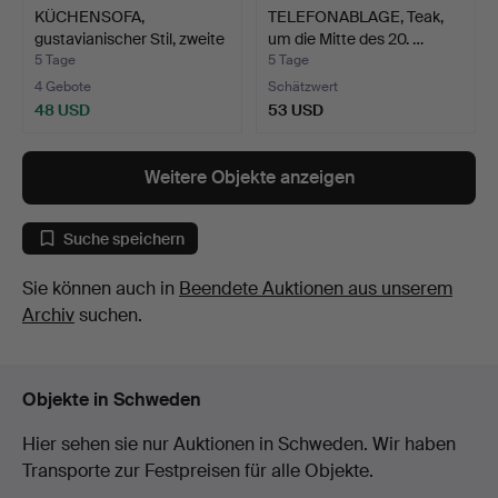
KÜCHENSOFA,
TELEFONABLAGE, Teak,
gustavianischer Stil, zweite
um die Mitte des 20. …
H…
5 Tage
5 Tage
4 Gebote
Schätzwert
48 USD
53 USD
Weitere Objekte anzeigen
Suche speichern
Sie können auch in
Beendete Auktionen aus unserem
Archiv
suchen.
Objekte in Schweden
Hier sehen sie nur Auktionen in Schweden. Wir haben
Transporte zur Festpreisen für alle Objekte.