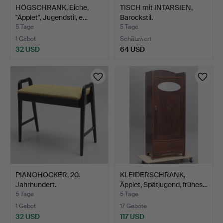
HÖGSCHRANK, Eiche,
TISCH mit INTARSIEN,
"Äpplet", Jugendstil, e…
Barockstil.
5 Tage
5 Tage
1 Gebot
Schätzwert
32 USD
64 USD
PIANOHOCKER, 20.
KLEIDERSCHRANK,
Jahrhundert.
Äpplet, Spätjugend, frühes…
5 Tage
5 Tage
1 Gebot
17 Gebote
32 USD
117 USD