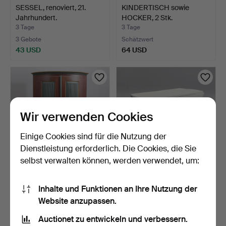
SESSEL, renoviert, 21.
KINDERTISCH sowie
Jahrhundert.
HOCKER, 2 Stk.
3 Tage
3 Tage
3 Gebote
Schätzwert
43 USD
64 USD
Wir verwenden Cookies
Einige Cookies sind für die Nutzung der
Dienstleistung erforderlich. Die Cookies, die Sie
selbst verwalten können, werden verwendet, um:
ECKSCARIN,
KLAPPSTUHL, Kiefer, 20.
gustavianischer Stil,
Jahrhundert.
Inhalte und Funktionen an Ihre Nutzung der
gestempel…
3 Tage
3 Tage
Website anzupassen.
1 Gebot
3 Gebote
Auctionet zu entwickeln und verbessern.
32 USD
43 USD