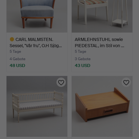
CARL MALMSTEN.
ARMLEHNSTUHL sowie
Sessel, "Vår fru", O.H Sjög…
PIEDESTAL, im Stil von …
5 Tage
5 Tage
4 Gebote
3 Gebote
48 USD
43 USD
Ausgewähltes
Objekt