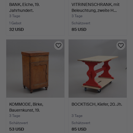
BANK, Eiche, 19.
VITRINENSCHRANK, mit
Jahrhundert.
Beleuchtung, zweite H…
3 Tage
3 Tage
1 Gebot
Schätzwert
32 USD
85 USD
KOMMODE, Birke,
BOCKTISCH, Kiefer, 20. Jh.
Bauernkunst, 19.
Jahrhunde…
3 Tage
3 Tage
Schätzwert
Schätzwert
53 USD
85 USD