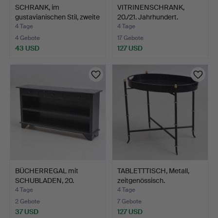
SCHRANK, im
VITRINENSCHRANK,
gustavianischen Stil, zweite
20./21. Jahrhundert.
H…
4 Tage
4 Tage
4 Gebote
17 Gebote
43 USD
127 USD
BÜCHERREGAL mit
TABLETTTISCH, Metall,
SCHUBLADEN, 20.
zeitgenössisch.
Jahrhunder…
4 Tage
4 Tage
2 Gebote
7 Gebote
37 USD
127 USD