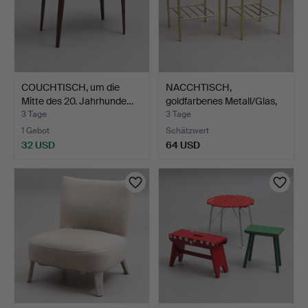
COUCHTISCH, um die
NACCHTISCH,
Mitte des 20. Jahrhunde…
goldfarbenes Metall/Glas,
zwei…
3 Tage
3 Tage
1 Gebot
Schätzwert
32 USD
64 USD