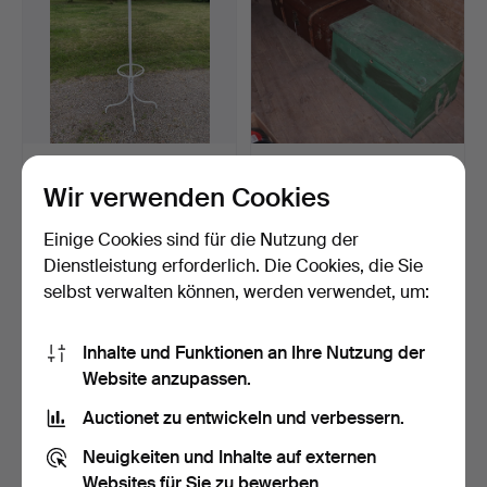
TAMBURMAJOR,
MATROSTRUHE und
Rörmekano Fagerhult,
KOFFER, 19./20.
Wir verwenden Cookies
Ende des…
Jahrhunder…
Beendet 20. Aug 2023
Beendet 20. Aug 2023
1 Gebot
1 Gebot
Einige Cookies sind für die Nutzung der
22 USD
22 USD
Dienstleistung erforderlich. Die Cookies, die Sie
selbst verwalten können, werden verwendet, um:
Inhalte und Funktionen an Ihre Nutzung der
Website anzupassen.
Auctionet zu entwickeln und verbessern.
Neuigkeiten und Inhalte auf externen
Websites für Sie zu bewerben.