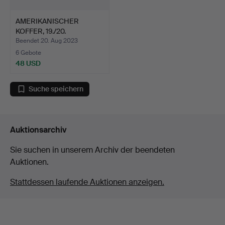
AMERIKANISCHER
KOFFER, 19./20.
Jahrhundert.
Beendet 20. Aug 2023
6 Gebote
48 USD
Suche speichern
Auktionsarchiv
Sie suchen in unserem Archiv der beendeten
Auktionen.
Stattdessen laufende Auktionen anzeigen.