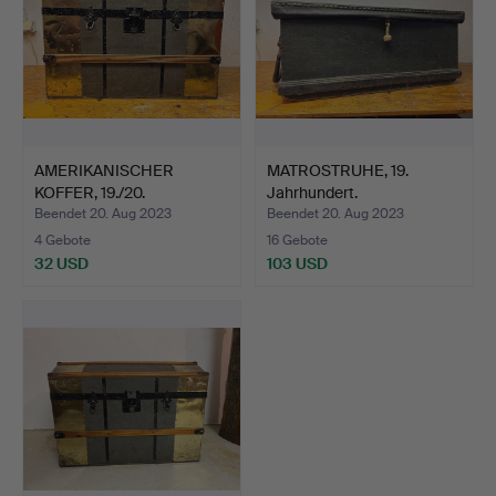
AMERIKANISCHER
MATROSTRUHE, 19.
KOFFER, 19./20.
Jahrhundert.
Jahrhundert.
Beendet 20. Aug 2023
Beendet 20. Aug 2023
4 Gebote
16 Gebote
32 USD
103 USD