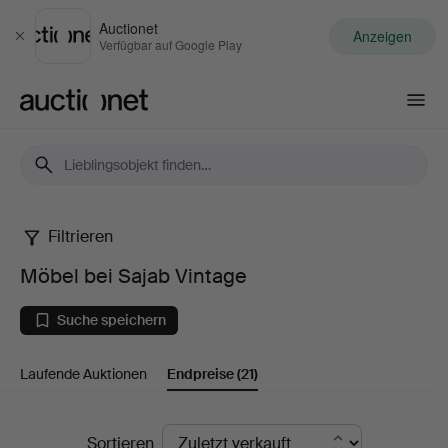
Auctionet
Anzeigen
Schließen
Verfügbar auf Google Play
Auctionet.com
Filtrieren
Möbel
Möbel bei Sajab Vintage
bei
Suche speichern
Sajab
Laufende Auktionen
Endpreise
(21)
Vintage
Endpreise
Sortieren