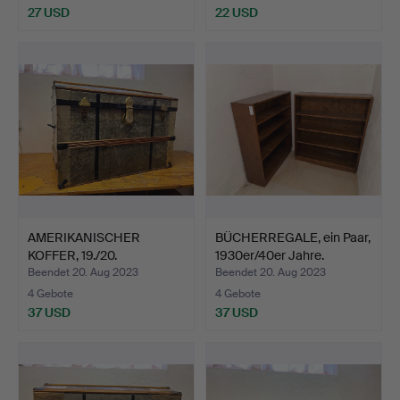
27 USD
22 USD
AMERIKANISCHER
BÜCHERREGALE, ein Paar,
KOFFER, 19./20.
1930er/40er Jahre.
Jahrhundert.
Beendet 20. Aug 2023
Beendet 20. Aug 2023
4 Gebote
4 Gebote
37 USD
37 USD