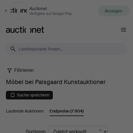
Auctionet
Anzeigen
Schließen
Verfügbar auf Google Play
Auctionet.com
Filtrieren
Möbel
Möbel bei Palsgaard Kunstauktioner
bei
Suche speichern
Palsgaard
Laufende Auktionen
Endpreise
(7 804)
Kunstauktioner
Endpreise
Sortieren