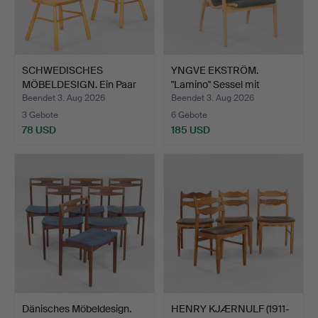
SCHWEDISCHES
YNGVE EKSTRÖM.
MÖBELDESIGN. Ein Paar
"Lamino" Sessel mit
Stühle …
Gestell…
Beendet 3. Aug 2026
Beendet 3. Aug 2026
3 Gebote
6 Gebote
78 USD
185 USD
Dänisches Möbeldesign.
HENRY KJÆRNULF (1911-