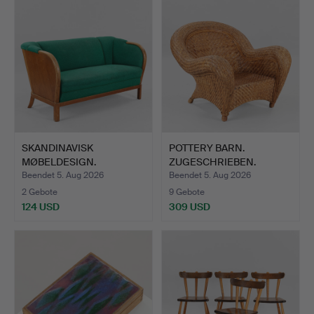
SKANDINAVISK
POTTERY BARN.
MØBELDESIGN.
ZUGESCHRIEBEN.
Freistehendes So…
"Malabar" Ses…
Beendet 5. Aug 2026
Beendet 5. Aug 2026
2 Gebote
9 Gebote
124 USD
309 USD