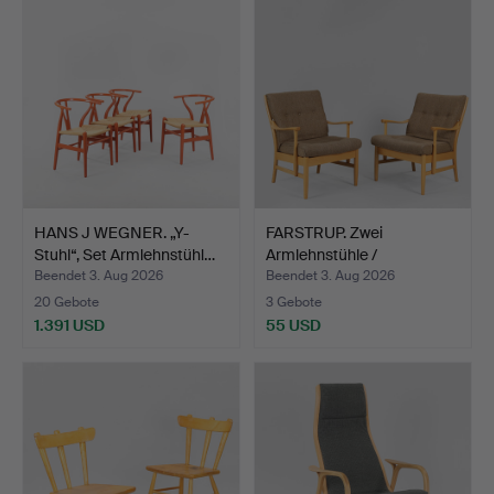
HANS J WEGNER. „Y-
FARSTRUP. Zwei
Stuhl“, Set Armlehnstühl…
Armlehnstühle /
Ruhesessel …
Beendet 3. Aug 2026
Beendet 3. Aug 2026
20 Gebote
3 Gebote
1.391 USD
55 USD