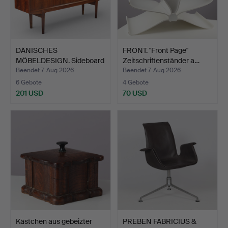
DÄNISCHES
FRONT. "Front Page"
MÖBELDESIGN. Sideboard
Zeitschriftenständer a…
aus Palis…
Beendet 7. Aug 2026
Beendet 7. Aug 2026
6 Gebote
4 Gebote
201 USD
70 USD
Kästchen aus gebeizter
PREBEN FABRICIUS &