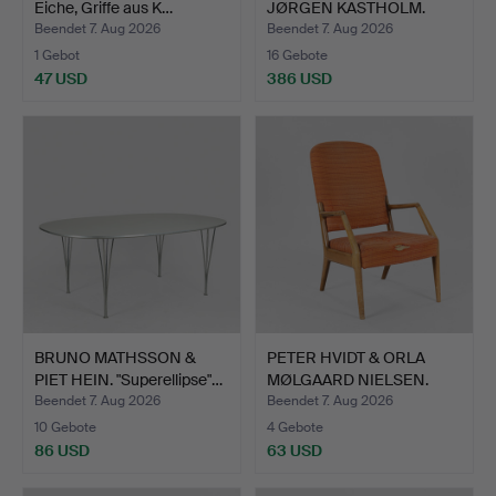
Eiche, Griffe aus K…
JØRGEN KASTHOLM.
Stuhl …
Beendet 7. Aug 2026
Beendet 7. Aug 2026
1 Gebot
16 Gebote
47 USD
386 USD
BRUNO MATHSSON &
PETER HVIDT & ORLA
PIET HEIN. "Superellipse"…
MØLGAARD NIELSEN.
Sesse…
Beendet 7. Aug 2026
Beendet 7. Aug 2026
10 Gebote
4 Gebote
86 USD
63 USD