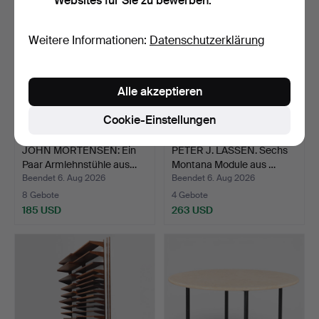
Websites für Sie zu bewerben.
Weitere Informationen:
Datenschutzerklärung
Alle akzeptieren
Cookie-Einstellungen
JOHN MORTENSEN: Ein
PETER J. LASSEN. Sechs
Paar Armlehnstühle aus…
Montana Module aus …
Beendet 6. Aug 2026
Beendet 6. Aug 2026
8 Gebote
4 Gebote
185 USD
263 USD