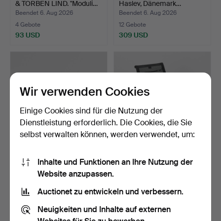
& TORBEN LIND. "Moduli…
Haslev, Dänemark…
Beendet 6. Aug 2026
Beendet 6. Aug 2026
4 Gebote
12 Gebote
93 USD
309 USD
Wir verwenden Cookies
Einige Cookies sind für die Nutzung der
Dienstleistung erforderlich. Die Cookies, die Sie
selbst verwalten können, werden verwendet, um:
Ottomane bezogen mit
CHARLES EAMES.
Inhalte und Funktionen an Ihre Nutzung der
hellem Kunstlammfell,…
Armlehnstuhl mit Gestell
Website anzupassen.
au…
Beendet 6. Aug 2026
Beendet 6. Aug 2026
4 Gebote
24 Gebote
Auctionet zu entwickeln und verbessern.
93 USD
512 USD
Neuigkeiten und Inhalte auf externen