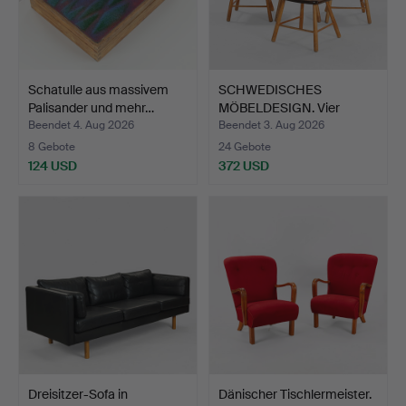
Schatulle aus massivem
SCHWEDISCHES
Palisander und mehr…
MÖBELDESIGN. Vier
Stühle aus …
Beendet 4. Aug 2026
Beendet 3. Aug 2026
8 Gebote
24 Gebote
124 USD
372 USD
Dreisitzer-Sofa in
Dänischer Tischlermeister.