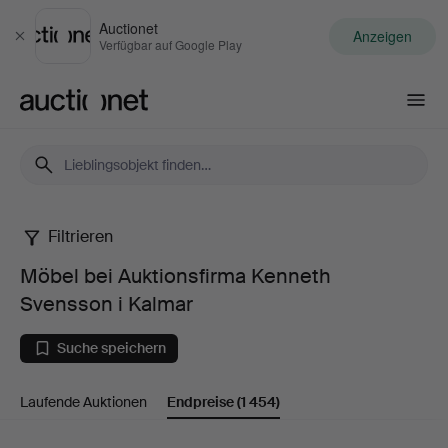
Auctionet
Anzeigen
Schließen
Verfügbar auf Google Play
Auctionet.com
Filtrieren
Möbel
Möbel bei Auktionsfirma Kenneth
bei
Svensson i Kalmar
Auktionsfirma
Suche speichern
Kenneth
Laufende Auktionen
Endpreise
(1 454)
Svensson