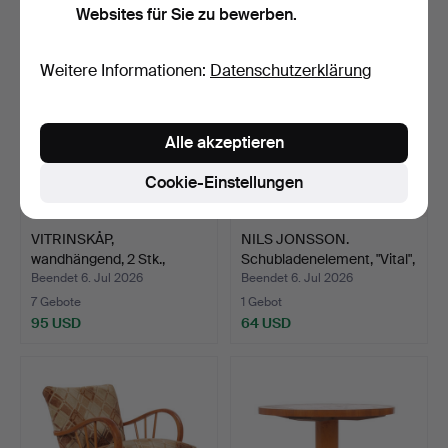
Websites für Sie zu bewerben.
Weitere Informationen:
Datenschutzerklärung
Alle akzeptieren
Cookie-Einstellungen
VITRINSKÅP,
NILS JONSSON.
wandhängend, 2 Stk.,
Schubladenelement, "Vital",
teakfurni…
…
Beendet 6. Jul 2026
Beendet 6. Jul 2026
7 Gebote
1 Gebot
95 USD
64 USD