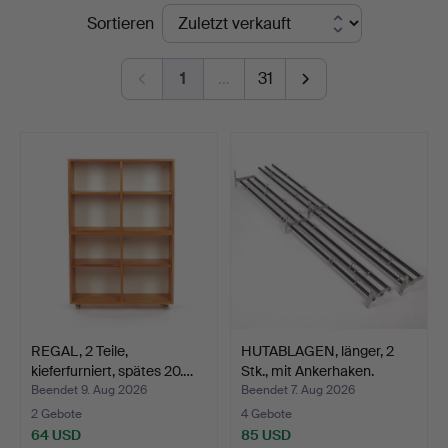
Endpreise
Sortieren
i
Kalmar
1
…
31
REGAL, 2 Teile,
HUTABLAGEN, länger, 2
kieferfurniert, spätes 20.…
Stk., mit Ankerhaken.
Beendet 9. Aug 2026
Beendet 7. Aug 2026
2 Gebote
4 Gebote
64 USD
85 USD