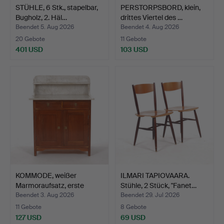
STÜHLE, 6 Stk., stapelbar,
PERSTORPSBORD, klein,
Bugholz, 2. Häl…
drittes Viertel des …
Beendet 5. Aug 2026
Beendet 4. Aug 2026
20 Gebote
11 Gebote
401 USD
103 USD
KOMMODE, weißer
ILMARI TAPIOVAARA.
Marmoraufsatz, erste
Stühle, 2 Stück, "Fanet…
Hälft…
Beendet 3. Aug 2026
Beendet 29. Jul 2026
11 Gebote
8 Gebote
127 USD
69 USD