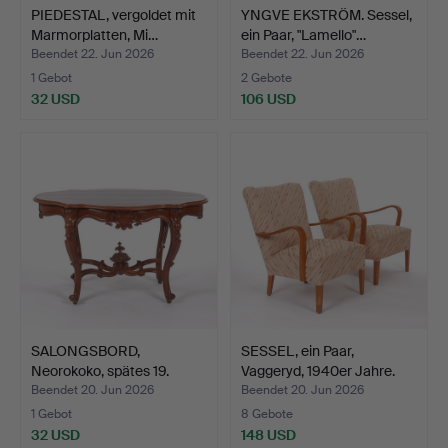
PIEDESTAL, vergoldet mit
YNGVE EKSTRÖM. Sessel,
Marmorplatten, Mi…
ein Paar, "Lamello"…
Beendet 22. Jun 2026
Beendet 22. Jun 2026
1 Gebot
2 Gebote
32 USD
106 USD
SALONGSBORD,
SESSEL, ein Paar,
Neorokoko, spätes 19.
Vaggeryd, 1940er Jahre.
Jahrhun…
Beendet 20. Jun 2026
Beendet 20. Jun 2026
1 Gebot
8 Gebote
32 USD
148 USD