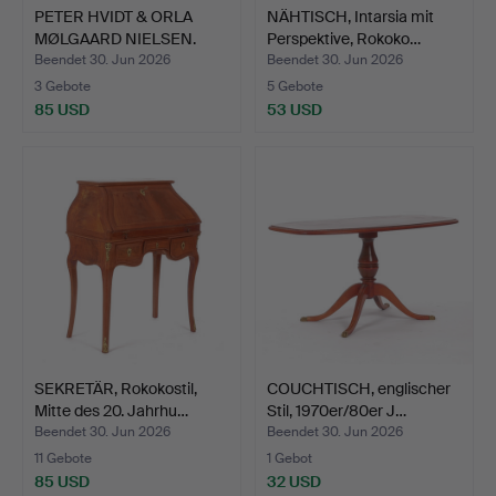
PETER HVIDT & ORLA
NÄHTISCH, Intarsia mit
MØLGAARD NIELSEN.
Perspektive, Rokoko…
Armle…
Beendet 30. Jun 2026
Beendet 30. Jun 2026
3 Gebote
5 Gebote
85 USD
53 USD
SEKRETÄR, Rokokostil,
COUCHTISCH, englischer
Mitte des 20. Jahrhu…
Stil, 1970er/80er J…
Beendet 30. Jun 2026
Beendet 30. Jun 2026
11 Gebote
1 Gebot
85 USD
32 USD