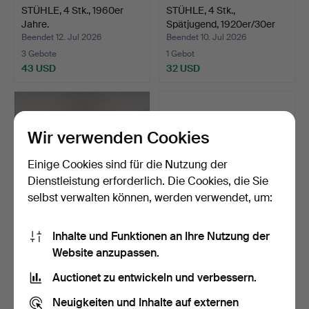
STÜHLE, 4 Stk., 1960er
STÜHLE, 4 Stk.,
Jahre.
Spätjugend, 1920er/30er
Ja…
Beendet 12. Jul 2026
Beendet 10. Jul 2026
3 Gebote
1 Gebot
43 USD
32 USD
Wir verwenden Cookies
Einige Cookies sind für die Nutzung der
Dienstleistung erforderlich. Die Cookies, die Sie
selbst verwalten können, werden verwendet, um:
Inhalte und Funktionen an Ihre Nutzung der
SCHRANK, gustavianisch,
ESSTISCH, teakfurniert,
Website anzupassen.
Ende des 18. Jahrh…
größer, Skaraborgs…
Beendet 8. Jul 2026
Beendet 7. Jul 2026
Auctionet zu entwickeln und verbessern.
19 Gebote
11 Gebote
383 USD
127 USD
Neuigkeiten und Inhalte auf externen