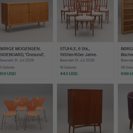
BØRGE MOGENSEN.
STÜHLE, 6 Stk.,
BØRG
SIDEBOARD, "Öresund",
1950er/60er Jahre.
Bücher
Karl…
Sekti
Beendet 31. Jul 2026
Beendet 31. Jul 2026
Beendet
6 Gebote
19 Gebote
39 Geb
159 USD
443 USD
698 