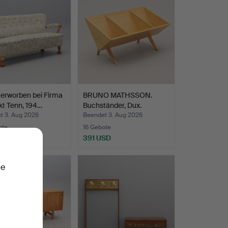
erworben bei Firma
BRUNO MATHSSON.
t Tenn, 194…
Buchständer, Dux.
t 3. Aug 2026
Beendet 3. Aug 2026
ote
16 Gebote
SD
391 USD
ie