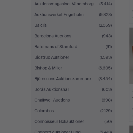
Auktionsmagasinet Vänersborg
(5.414)
Auktionsverket Engelholm
(9.823)
Balclis
(2.059)
Barcelona Auctions
(943)
Batemans of Stamford
(61)
Bidstrup Auktioner
(1.593)
Bishop & Miller
(6.605)
Björnssons Auktionskammare
(3.454)
Borås Auktionshall
(603)
Chalkwell Auctions
(698)
Colombos
(2.129)
Connoisseur Bokauktioner
(50)
Crafoord Auktioner Lund
(5.413)