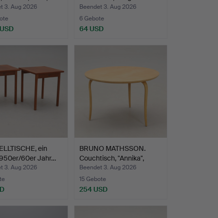
Metal…
t 3. Aug 2026
Beendet 3. Aug 2026
ote
6 Gebote
 USD
64 USD
ELLTISCHE, ein
BRUNO MATHSSON.
1950er/60er Jahr…
Couchtisch, "Annika",
Firm…
t 3. Aug 2026
Beendet 3. Aug 2026
te
15 Gebote
SD
254 USD