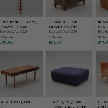
JOHN KANDELL. Regal,
KOMMODE, Funkis,
KOMM
"Pilaster", Källemo.
1930er/40er Jahre.
NER, "
Beendet 5. Aug 2026
Beendet 5. Aug 2026
Beende
19 Gebote
17 Gebote
18 Geb
580 USD
116 USD
211 U
COUCHTISCH, 1960er
HOCKER, "Mags Soft
BRUN
Jahre.
Ottoman", HAY, zeitgenö…
Sessel,