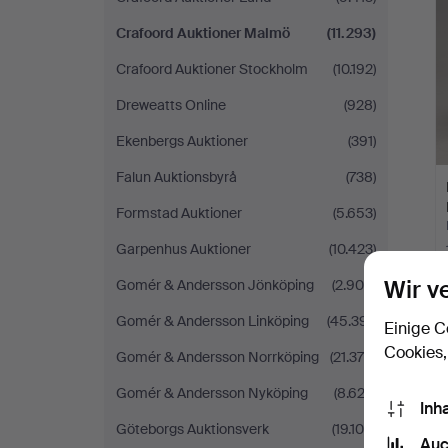
Crafoord Auktioner Malmö
(11.293)
Crafoord Auktioner Stockholm
(10.192)
Dreweatts Online
(928)
Ekenbergs Auktioner
(391)
Falun Auktionsbyrå
(738)
Formstad Auktioner
(5.653)
Garpenhus Auktioner
(10.423)
Wir v
Gomér & Andersson Jönköping
(2.900)
Gomér & Andersson Linköping
(45.391)
Einige C
Cookies,
Gomér & Andersson Norrköping
(21.376)
Gomér & Andersson Nyköping
(8.622)
Inh
Göteborgs Auktionsverk
(19.105)
Auc