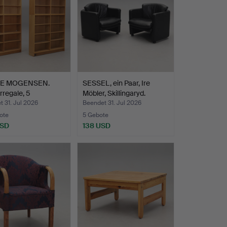
E MOGENSEN.
SESSEL, ein Paar, Ire
regale, 5
Möbler, Skillingaryd.
onen,…
 31. Jul 2026
Beendet 31. Jul 2026
ote
5 Gebote
USD
138 USD