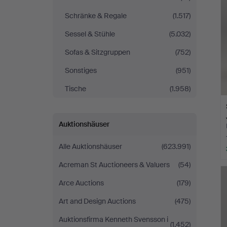
Schränke & Regale
(1.517)
Sessel & Stühle
(5.032)
Sofas & Sitzgruppen
(752)
Sonstiges
(951)
Tische
(1.958)
Auktionshäuser
Alle Auktionshäuser
(623.991)
Acreman St Auctioneers & Valuers
(54)
Arce Auctions
(179)
Art and Design Auctions
(475)
Auktionsfirma Kenneth Svensson i
(1.452)