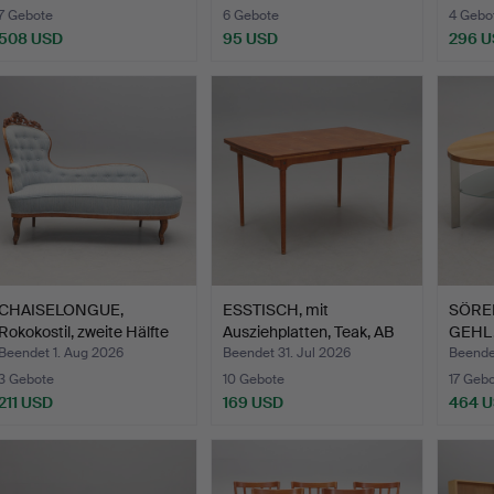
7 Gebote
6 Gebote
4 Gebo
508 USD
95 USD
296 
CHAISELONGUE,
ESSTISCH, mit
SÖRE
Rokokostil, zweite Hälfte
Ausziehplatten, Teak, AB
GEHL.
de…
Möb…
Beendet 1. Aug 2026
Beendet 31. Jul 2026
Beendet
3 Gebote
10 Gebote
17 Geb
211 USD
169 USD
464 