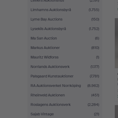
Leiflers Auktionshus
(2.191)
Limhamns Auktionsbyrå
(1.755)
Lyme Bay Auctions
(150)
Lysekils Auktionsbyrå
(1.752)
Ma San Auction
(6)
Markus Auktioner
(810)
Mauritz Widforss
(1)
Norrlands Auktionsverk
(1.177)
Palsgaard Kunstauktioner
(7.781)
RA Auktionsverket Norrköping
(8.962)
Rheinveld Auktionen
(451)
Roslagens Auktionsverk
(2.284)
Sajab Vintage
(21)