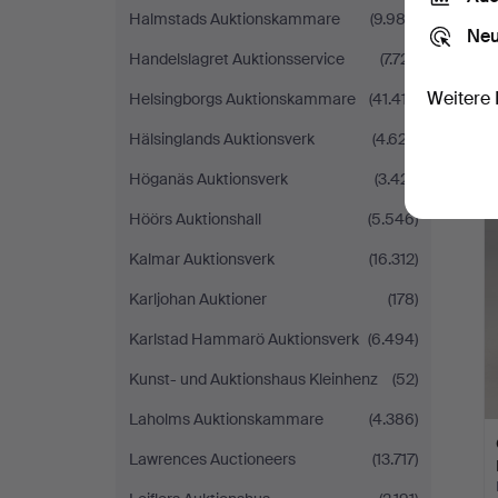
Halmstads Auktionskammare
(9.983)
Neu
Handelslagret Auktionsservice
(7.721)
Weitere 
Helsingborgs Auktionskammare
(41.417)
Hälsinglands Auktionsverk
(4.627)
Höganäs Auktionsverk
(3.421)
Höörs Auktionshall
(5.546)
Kalmar Auktionsverk
(16.312)
Karljohan Auktioner
(178)
Karlstad Hammarö Auktionsverk
(6.494)
Kunst- und Auktionshaus Kleinhenz
(52)
Laholms Auktionskammare
(4.386)
Lawrences Auctioneers
(13.717)