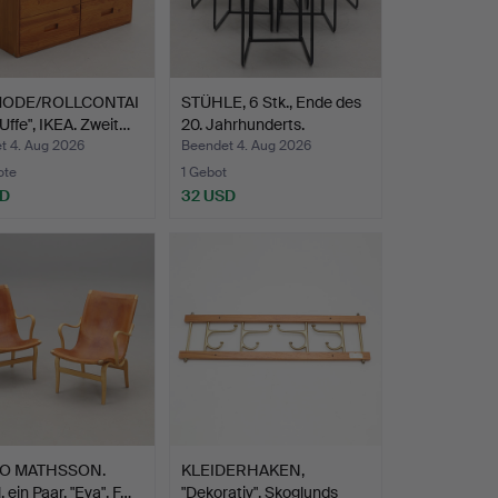
ODE/ROLLCONTAI
STÜHLE, 6 Stk., Ende des
Uffe", IKEA. Zweit…
20. Jahrhunderts.
t 4. Aug 2026
Beendet 4. Aug 2026
ote
1 Gebot
SD
32 USD
O MATHSSON.
KLEIDERHAKEN,
 ein Paar, "Eva", F…
"Dekorativ", Skoglunds