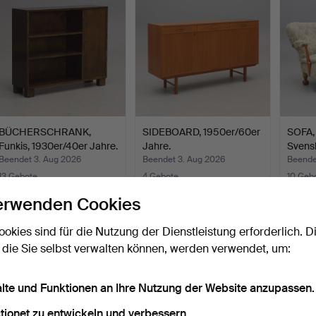
BÜCHERSCHRANK,
SIDEBOARD, 1950er/60er
SOFA, 
Funkis, 1930er/40er Jahre.
Jahre.
Svensk
Beendet 3. Aug 2026
Beendet 3. Aug 2026
Beende
13 Gebote
4 Gebote
10 Geb
170 USD
159 USD
897 U
erwenden Cookies
ookies sind für die Nutzung der Dienstleistung erforderlich. D
 die Sie selbst verwalten können, werden verwendet, um:
alte und Funktionen an Ihre Nutzung der Website anzupassen.
tionet zu entwickeln und verbessern.