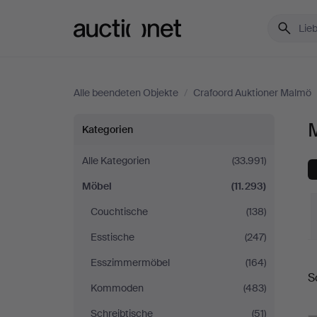
Auctionet.com
Alle beendeten Objekte
/
Crafoord Auktioner Malmö
Möbel
Kategorien
bei
Alle Kategorien
(33.991)
Möbel
(11.293)
Crafoord
Couchtische
(138)
Auktioner
Esstische
(247)
Malmö
E
Esszimmermöbel
(164)
S
Kommoden
(483)
Schreibtische
(51)