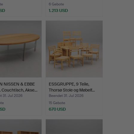
te
6 Gebote
USD
1.213 USD
Ausgewähltes
Objekt
N NISSEN & EBBE
ESSGRUPPE, 9 Teile,
 Couchtisch, Akse…
Thorsø Stole og Møbelf…
 31. Jul 2026
Beendet 31. Jul 2026
ote
15 Gebote
USD
670 USD