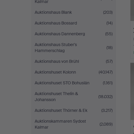
Kalmar
Auktionshaus Blank
(203)
Auktionshaus Bossard
(14)
Auktionshaus Dannenberg
(55)
Auktionshaus Stuber's
(18)
Hammerschlag
Auktionshaus von Brühl
(57)
Auktionshuset Kolonn
(40.147)
Auktionshuset STO Bohuslän
(1.161)
Auktionshuset Thelin &
(18.032)
Johansson
Auktionshuset Thörner & Ek
(3.217)
Auktionskammaren Sydost
(2.089)
Kalmar