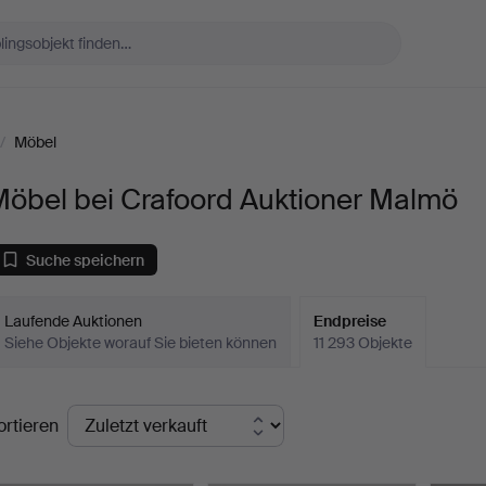
/
Möbel
Möbel bei Crafoord Auktioner Malmö
Suche speichern
Laufende Auktionen
Endpreise
Siehe Objekte worauf Sie bieten können
11 293 Objekte
ndpreise
ortieren