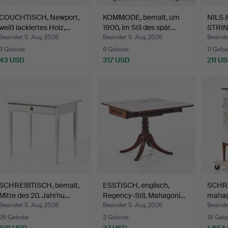
COUCHTISCH, Newport,
KOMMODE, bemalt, um
NILS 
weiß lackiertes Holz,…
1900, im Stil des spät…
STRIN
mit S
Beendet 5. Aug 2026
Beendet 5. Aug 2026
Beende
3 Gebote
6 Gebote
11 Gebo
43 USD
317 USD
211 U
SCHREIBTISCH, bemalt,
ESSTISCH, englisch,
SCHR
Mitte des 20. Jahrhu…
Regency-Stil, Mahagoni…
mahago
tapezi
Beendet 5. Aug 2026
Beendet 5. Aug 2026
Beende
26 Gebote
2 Gebote
18 Geb
601 USD
37 USD
1.853