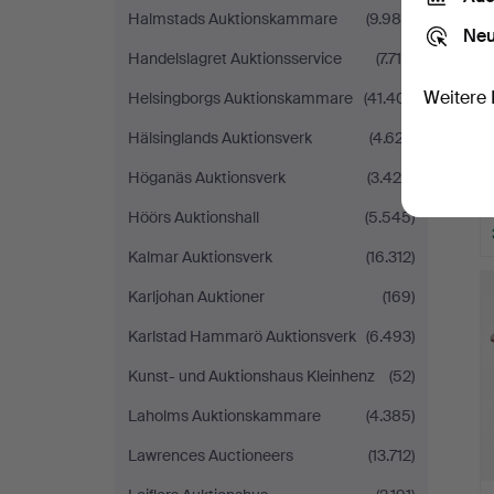
Halmstads Auktionskammare
(9.980)
Neu
Handelslagret Auktionsservice
(7.715)
Weitere 
Helsingborgs Auktionskammare
(41.401)
Hälsinglands Auktionsverk
(4.627)
Höganäs Auktionsverk
(3.420)
Höörs Auktionshall
(5.545)
Kalmar Auktionsverk
(16.312)
Karljohan Auktioner
(169)
Karlstad Hammarö Auktionsverk
(6.493)
Kunst- und Auktionshaus Kleinhenz
(52)
Laholms Auktionskammare
(4.385)
Lawrences Auctioneers
(13.712)