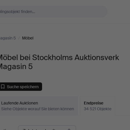
agasin 5
/
Möbel
Möbel bei Stockholms Auktionsverk
Magasin 5
Suche speichern
Laufende Auktionen
Endpreise
Siehe Objekte worauf Sie bieten können
34 521 Objekte
ndpreise