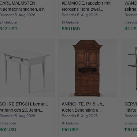
CARL MALMSTEN.
KOMMODE, tapeziert mit
WAND
Nachtschränkchen, ein
Nordens Flora, zwei…
zeitge
Paar,…
Menu,
Beendet 5. Aug 2026
Beendet 5. Aug 2026
Beende
27 Gebote
13 Gebote
1 Gebot
543 USD
580 USD
32 US
SCHREIBTISCH, bemalt,
ANRICHTE, 17./18. Jh.,
SERVI
Anfang des 20. Jahrh…
Kiefer, Beschläge a…
Hälfte
Beendet 5. Aug 2026
Beendet 5. Aug 2026
Beende
13 Gebote
16 Gebote
6 Gebo
301 USD
196 USD
116 U