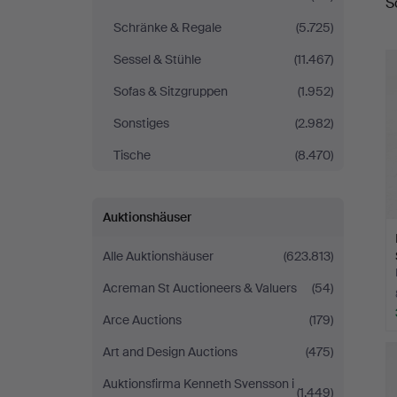
S
Schränke & Regale
(5.725)
Sessel & Stühle
(11.467)
Sofas & Sitzgruppen
(1.952)
Sonstiges
(2.982)
Tische
(8.470)
Auktionshäuser
Alle Auktionshäuser
(623.813)
Acreman St Auctioneers & Valuers
(54)
Arce Auctions
(179)
Art and Design Auctions
(475)
Auktionsfirma Kenneth Svensson i
(1.449)