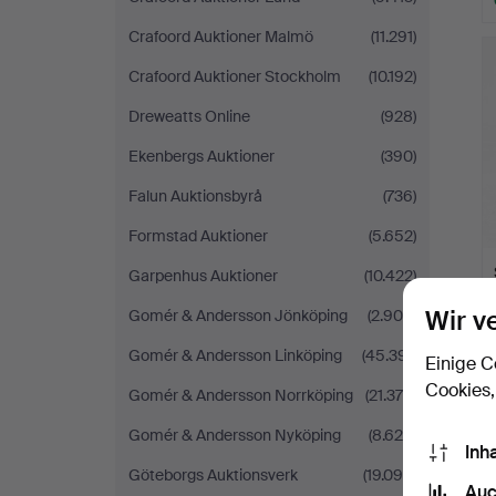
Crafoord Auktioner Malmö
(11.291)
Crafoord Auktioner Stockholm
(10.192)
Dreweatts Online
(928)
Ekenbergs Auktioner
(390)
Falun Auktionsbyrå
(736)
Formstad Auktioner
(5.652)
Garpenhus Auktioner
(10.422)
Wir v
Gomér & Andersson Jönköping
(2.900)
Gomér & Andersson Linköping
(45.391)
Einige C
Cookies,
Gomér & Andersson Norrköping
(21.375)
Gomér & Andersson Nyköping
(8.620)
Inh
Göteborgs Auktionsverk
(19.098)
Auc