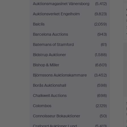
Auktionsmagasinet Vänersborg
(5.412)
Auktionsverket Engelholm
(9.823)
Balclis
(2.059)
Barcelona Auctions
(943)
Batemans of Stamford
(61)
Bidstrup Auktioner
(1.588)
Bishop & Miller
(6.601)
Björnssons Auktionskammare
(3.452)
Borås Auktionshall
(598)
Chalkwell Auctions
(698)
Colombos
(2.129)
Connoisseur Bokauktioner
(50)
Crafoord Auktioner Lund
(5.413)