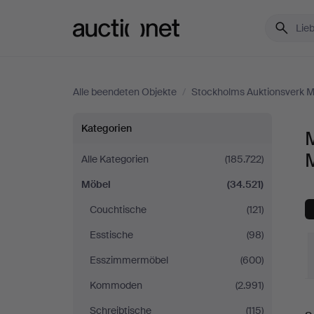
Auctionet.com
Alle beendeten Objekte
/
Stockholms Auktionsverk M
Möbel
Kategorien
bei
Alle Kategorien
(185.722)
Möbel
(34.521)
Stockholms
Couchtische
(121)
Auktionsverk
Esstische
(98)
Magasin
Esszimmermöbel
(600)
Kommoden
(2.991)
5
E
Schreibtische
(115)