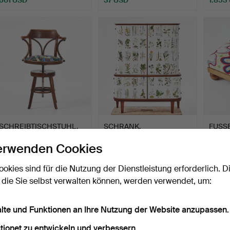
SCHREIBTISCHSTUHL,
SCHRANK,
FUSSB
höhenverstellbar, gebei…
mahagonifurniert, zweite
Kiefer
erwenden Cookies
Hälfte d…
Beendet 5. Aug 2026
Beendet 5. Aug 2026
Beende
19 Gebote
26 Gebote
16 Geb
ookies sind für die Nutzung der Dienstleistung erforderlich. D
296 USD
1.424 USD
106 U
 die Sie selbst verwalten können, werden verwendet, um:
alte und Funktionen an Ihre Nutzung der Website anzupassen.
tionet zu entwickeln und verbessern.