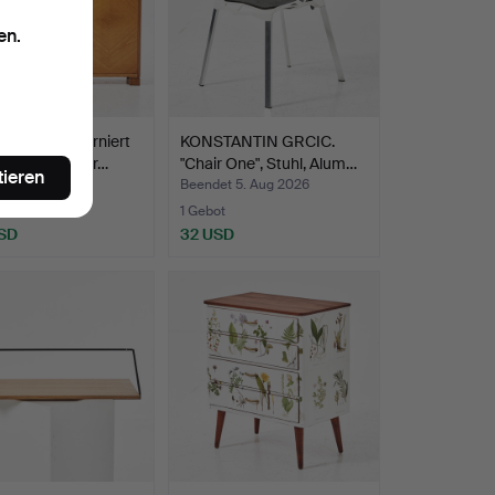
en.
RREGAL, furniert
KONSTANTIN GRCIC.
e, 1930er Jahr…
"Chair One", Stuhl, Alum…
tieren
t 5. Aug 2026
Beendet 5. Aug 2026
ote
1 Gebot
SD
32 USD