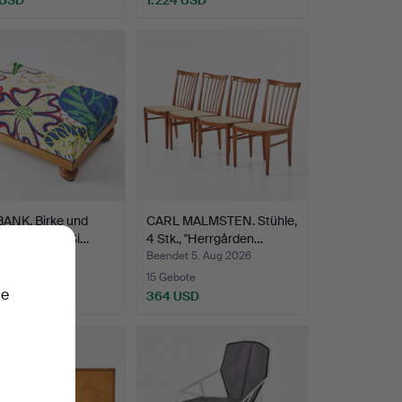
ANK, Birke und
CARL MALMSTEN. Stühle,
, gepolsterte Si…
4 Stk., "Herrgården…
t 5. Aug 2026
Beendet 5. Aug 2026
ote
15 Gebote
ie
SD
364 USD