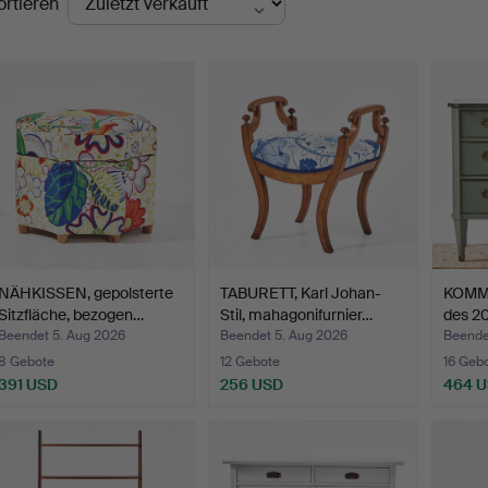
ortieren
NÄHKISSEN, gepolsterte
TABURETT, Karl Johan-
KOMMO
Sitzfläche, bezogen…
Stil, mahagonifurnier…
des 20
Beendet 5. Aug 2026
Beendet 5. Aug 2026
Beende
8 Gebote
12 Gebote
16 Geb
391 USD
256 USD
464 