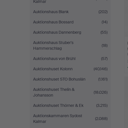
Kalmar
Auktionshaus Blank
(202)
Auktionshaus Bossard
(14)
Auktionshaus Dannenberg
(55)
Auktionshaus Stuber's
(18)
Hammerschlag
Auktionshaus von Brühl
(57)
Auktionshuset Kolonn
(40.146)
Auktionshuset STO Bohuslän
(1.161)
Auktionshuset Thelin &
(18.026)
Johansson
Auktionshuset Thörner & Ek
(3.215)
Auktionskammaren Sydost
(2.088)
Kalmar