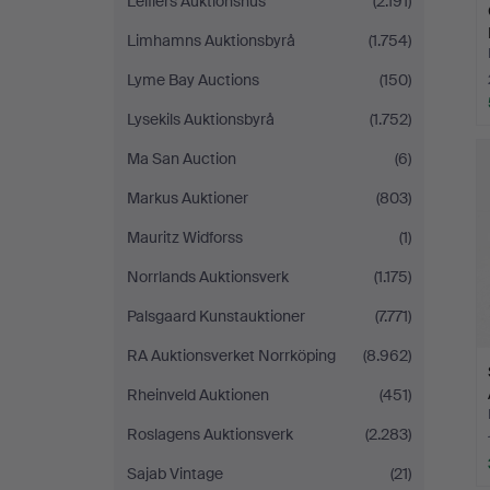
Leiflers Auktionshus
(2.191)
Limhamns Auktionsbyrå
(1.754)
Lyme Bay Auctions
(150)
Lysekils Auktionsbyrå
(1.752)
Ma San Auction
(6)
Markus Auktioner
(803)
Mauritz Widforss
(1)
Norrlands Auktionsverk
(1.175)
Palsgaard Kunstauktioner
(7.771)
RA Auktionsverket Norrköping
(8.962)
Rheinveld Auktionen
(451)
Roslagens Auktionsverk
(2.283)
Sajab Vintage
(21)