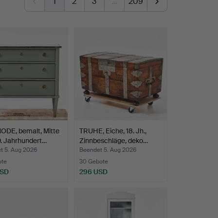
1
2
3
…
209
DE, bemalt, Mitte
TRUHE, Eiche, 18. Jh.,
. Jahrhundert…
Zinnbeschläge, deko…
t 5. Aug 2026
Beendet 5. Aug 2026
ote
30 Gebote
USD
296 USD