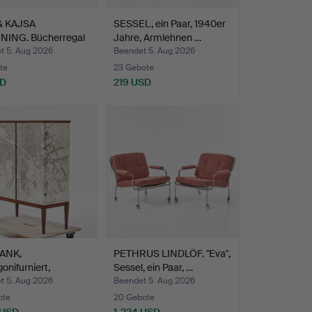
& KAJSA
SESSEL, ein Paar, 1940er
NING. Bücherregal
Jahre, Armlehnen …
c…
t 5. Aug 2026
Beendet 5. Aug 2026
te
23 Gebote
SD
219 USD
ANK,
PETHRUS LINDLÖF. "Eva",
nifurniert,
Sessel, ein Paar, …
ert mit "…
t 5. Aug 2026
Beendet 5. Aug 2026
ote
20 Gebote
 USD
1.224 USD