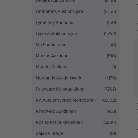
Leiflers Auktionshus
(2.191)
Limhamns Auktionsbyrå
(1.755)
Lyme Bay Auctions
(150)
Lysekils Auktionsbyrå
(1.752)
Ma San Auction
(6)
Markus Auktioner
(815)
Mauritz Widforss
(1)
Norrlands Auktionsverk
(1.179)
Palsgaard Kunstauktioner
(7.787)
RA Auktionsverket Norrköping
(8.962)
Rheinveld Auktionen
(451)
Roslagens Auktionsverk
(2.284)
Sajab Vintage
(21)