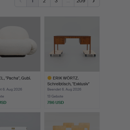
1
2
3
…
209
, "Pacha", Gubi.
ERIK WÖRTZ.
Schreibtisch, "Exklusiv"
IKEA,…
t 6. Aug 2026
Beendet 6. Aug 2026
ote
13 Gebote
 USD
786 USD
Ausgewähltes
Objekt