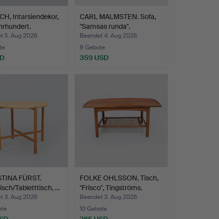
CH, Intarsiendekor,
CARL MALMSTEN. Sofa,
hrhundert.
"Samsas runda".
t 5. Aug 2026
Beendet 4. Aug 2026
te
8 Gebote
SD
359 USD
hltes
TINA FÜRST.
FOLKE OHLSSON. Tisch,
isch/Tabletttisch, …
"Frisco", Tingströms.
t 3. Aug 2026
Beendet 3. Aug 2026
ote
10 Gebote
USD
285 USD