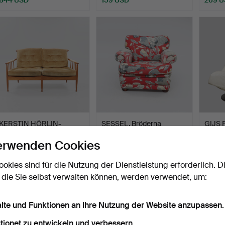
KERSTIN HÖRLIN-
SESSEL, Bröderna
GIJS 
HOLMQUIST. Sofa,
Andersson.
"Olivie
erwenden Cookies
"Skrindan"…
Beendet 3. Aug 2026
Beendet 3. Aug 2026
Beende
8 Gebote
6 Gebote
1 Gebot
ookies sind für die Nutzung der Dienstleistung erforderlich. D
401 USD
148 USD
53 U
 die Sie selbst verwalten können, werden verwendet, um:
alte und Funktionen an Ihre Nutzung der Website anzupassen.
tionet zu entwickeln und verbessern.