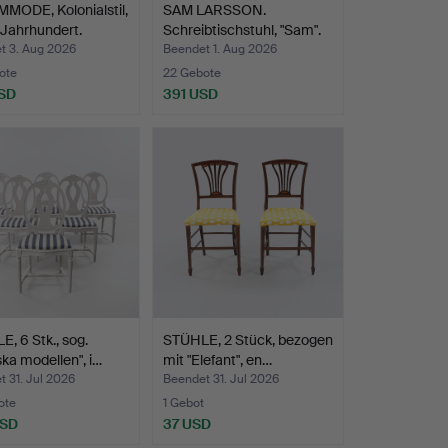
MODE, Kolonialstil,
SAM LARSSON.
. Jahrhundert.
Schreibtischstuhl, "Sam".
t 3. Aug 2026
Beendet 1. Aug 2026
ote
22 Gebote
SD
391 USD
hltes
, 6 Stk., sog.
STÜHLE, 2 Stück, bezogen
ka modellen", i…
mit "Elefant", en…
 31. Jul 2026
Beendet 31. Jul 2026
ote
1 Gebot
USD
37 USD