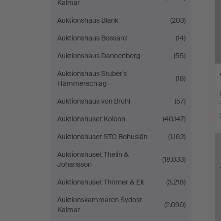
Kalmar
Auktionshaus Blank
(203)
Auktionshaus Bossard
(14)
Auktionshaus Dannenberg
(55)
Auktionshaus Stuber's
(18)
Hammerschlag
Auktionshaus von Brühl
(57)
Auktionshuset Kolonn
(40.147)
Auktionshuset STO Bohuslän
(1.162)
Auktionshuset Thelin &
(18.033)
Johansson
Auktionshuset Thörner & Ek
(3.218)
Auktionskammaren Sydost
(2.090)
Kalmar