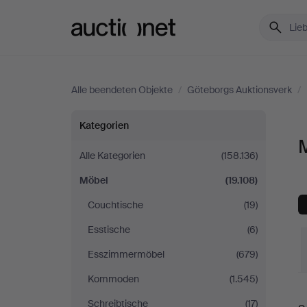
Auctionet.com
Alle beendeten Objekte
/
Göteborgs Auktionsverk
/
Möbel
Kategorien
bei
Alle Kategorien
(158.136)
Möbel
(19.108)
Göteborgs
Couchtische
(19)
Auktionsverk
Esstische
(6)
Esszimmermöbel
(679)
Kommoden
(1.545)
E
Schreibtische
(17)