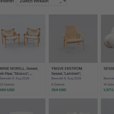
ortieren
ARNE NORELL. Sessel,
YNGVE EKSTRÖM.
SESSEL
ein Paar, "Sirocco", …
Sessel, "Laminett",
Swedese.
Beendet 6. Aug 2026
Beendet 6. Aug 2026
Beende
23 Gebote
8 Gebote
14 Geb
960 USD
264 USD
1.371