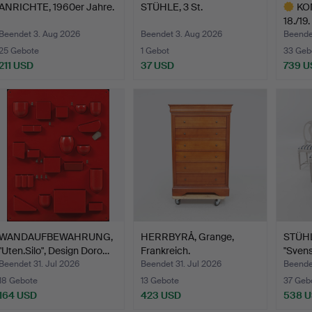
ANRICHTE, 1960er Jahre.
STÜHLE, 3 St.
KOM
18./19
Beendet 3. Aug 2026
Beendet 3. Aug 2026
Beende
25 Gebote
1 Gebot
33 Geb
211 USD
37 USD
739 U
Ausgewä
Objekt
WANDAUFBEWAHRUNG,
HERRBYRÅ, Grange,
STÜHLE
"Uten.Silo", Design Doro…
Frankreich.
"Svens
Beendet 31. Jul 2026
Beendet 31. Jul 2026
Beendet
18 Gebote
13 Gebote
37 Geb
164 USD
423 USD
538 