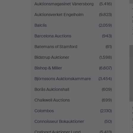
Auktionsmagasinet Vänersborg
(5.416)
Auktionsverket Engelholm
(9.823)
Balclis
(2.059)
Barcelona Auctions
(943)
Batemans of Stamford
(61)
Bidstrup Auktioner
(1.598)
Bishop & Miller
(6.607)
Björnssons Auktionskammare
(3.454)
Borås Auktionshall
(609)
Chalkwell Auctions
(699)
Colombos
(2.130)
Connoisseur Bokauktioner
(50)
Crafoord Auktioner Lund
(5.413)