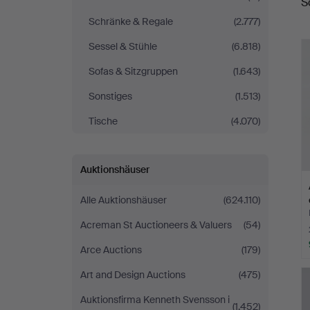
S
Schränke & Regale
(2.777)
Sessel & Stühle
(6.818)
Sofas & Sitzgruppen
(1.643)
Sonstiges
(1.513)
Tische
(4.070)
Auktionshäuser
Alle Auktionshäuser
(624.110)
Acreman St Auctioneers & Valuers
(54)
Arce Auctions
(179)
Art and Design Auctions
(475)
Auktionsfirma Kenneth Svensson i
(1.452)