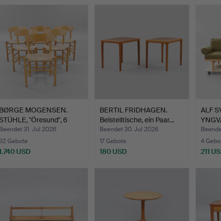
BØRGE MOGENSEN.
BERTIL FRIDHAGEN.
ALF 
STÜHLE, "Öresund", 6
Beistelltische, ein Paar…
YNGV
Stück…
Tages
Beendet 31. Jul 2026
Beendet 30. Jul 2026
Beende
32 Gebote
17 Gebote
4 Gebo
1.740 USD
180 USD
211 U