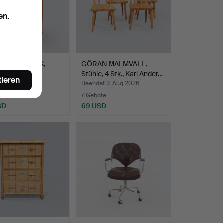
en.
HESCHRANK,
GÖRAN MALMVALL.
. Jahrhundert.
Stühle, 4 Stk., Karl Ander…
tieren
t 3. Aug 2026
Beendet 3. Aug 2026
ote
7 Gebote
SD
69 USD