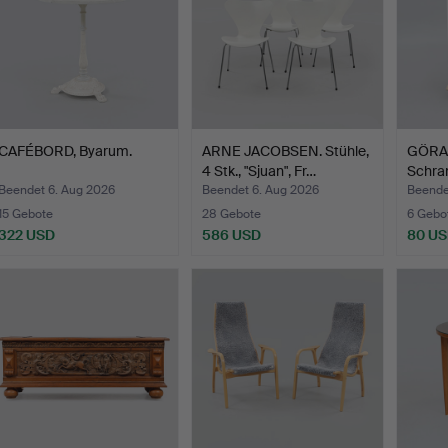
CAFÉBORD, Byarum.
ARNE JACOBSEN. Stühle,
GÖRA
4 Stk., "Sjuan", Fr…
Schran
Ande
Beendet 6. Aug 2026
Beendet 6. Aug 2026
Beende
15 Gebote
28 Gebote
6 Gebo
322 USD
586 USD
80 U