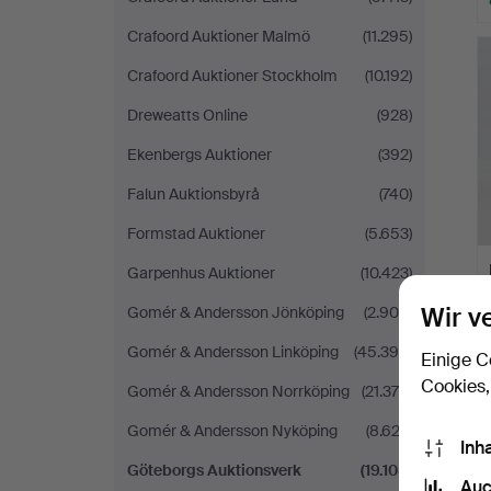
Crafoord Auktioner Malmö
(11.295)
Crafoord Auktioner Stockholm
(10.192)
Dreweatts Online
(928)
Ekenbergs Auktioner
(392)
Falun Auktionsbyrå
(740)
Formstad Auktioner
(5.653)
Garpenhus Auktioner
(10.423)
Wir v
Gomér & Andersson Jönköping
(2.900)
Gomér & Andersson Linköping
(45.395)
Einige C
Cookies,
Gomér & Andersson Norrköping
(21.376)
Gomér & Andersson Nyköping
(8.622)
Inh
Göteborgs Auktionsverk
(19.108)
Auc