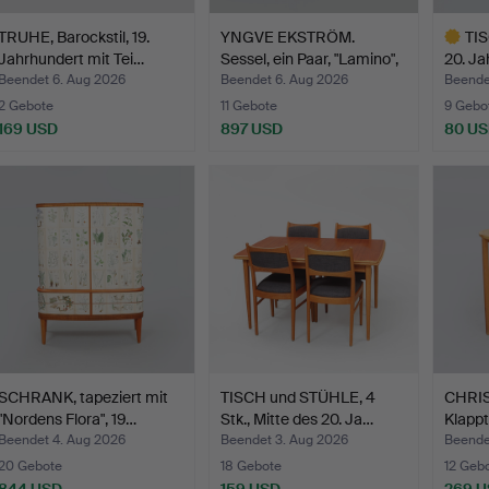
TRUHE, Barockstil, 19.
YNGVE EKSTRÖM.
TIS
Jahrhundert mit Tei…
Sessel, ein Paar, "Lamino",
20. Ja
…
Beendet 6. Aug 2026
Beendet 6. Aug 2026
Beende
2 Gebote
11 Gebote
9 Gebo
169 USD
897 USD
80 U
Ausgewä
Objekt
SCHRANK, tapeziert mit
TISCH und STÜHLE, 4
CHRIS
"Nordens Flora", 19…
Stk., Mitte des 20. Ja…
Klappt
Beendet 4. Aug 2026
Beendet 3. Aug 2026
Beende
20 Gebote
18 Gebote
12 Geb
844 USD
159 USD
269 