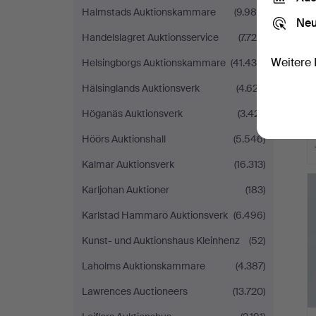
Halmstads Auktionskammare
(9.985)
Neu
Handelslagret Auktionsservice
(7.724)
Weitere 
Helsingborgs Auktionskammare
(41.435)
Hälsinglands Auktionsverk
(4.627)
Höganäs Auktionsverk
(3.421)
Höörs Auktionshall
(5.546)
Kalmar Auktionsverk
(16.313)
Karljohan Auktioner
(183)
Karlstad Hammarö Auktionsverk
(6.496)
Kunst- und Auktionshaus Kleinhenz
(52)
Laholms Auktionskammare
(4.387)
Lawrences Auctioneers
(13.720)