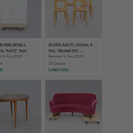
N MALMVALL.
ALVAR AALTO. Stühle, 4
k, "KA72", Karl
Stk., "Modell 66", …
…
t 6. Aug 2026
Beendet 6. Aug 2026
te
20 Gebote
SD
1.065 USD