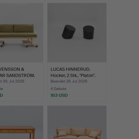
SVENSSON &
LUCAS HINNERUD.
AR SANDSTRÖM.
Hocker, 2 Stk., "Platon".
bett…
t 30. Jul 2026
Beendet 29. Jul 2026
te
4 Gebote
SD
163 USD