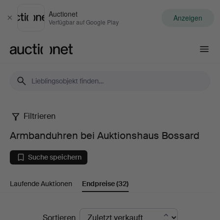
Auctionet
Anzeigen
Schließen
Verfügbar auf Google Play
Auctionet.com
Filtrieren
Armbanduhren
Armbanduhren bei Auktionshaus Bossard
bei
Suche speichern
Auktionshaus
Laufende Auktionen
Endpreise
(32)
Bossard
Endpreise
Sortieren