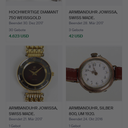
HOCHWERTIGE DIAMANT
ARMBANDUHR JOWISSA,
750 WEISSGOLD
SWISS MADE.
DAMENUHR.
Beendet 30. Dez 2017
Beendet 28. Mär 2017
30 Gebote
3 Gebote
4.623 USD
42 USD
ARMBANDUHR JOWISSA,
ARMBANDUHR, SILBER
SWISS MADE.
800, UM 1920.
Beendet 21. Mär 2017
Beendet 24. Okt 2016
1 Gebot
1 Gebot