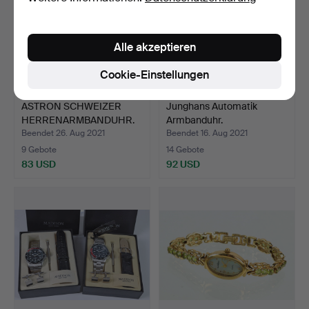
Alle akzeptieren
Cookie-Einstellungen
ASTRON SCHWEIZER
Junghans Automatik
HERRENARMBANDUHR.
Armbanduhr.
Beendet 26. Aug 2021
Beendet 16. Aug 2021
9 Gebote
14 Gebote
83 USD
92 USD