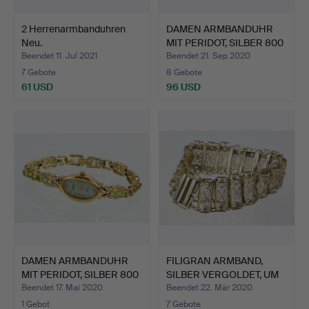
2 Herrenarmbanduhren
DAMEN ARMBANDUHR
Neu.
MIT PERIDOT, SILBER 800
V…
Beendet 11. Jul 2021
Beendet 21. Sep 2020
7 Gebote
8 Gebote
61 USD
96 USD
DAMEN ARMBANDUHR
FILIGRAN ARMBAND,
MIT PERIDOT, SILBER 800
SILBER VERGOLDET, UM
V…
190…
Beendet 17. Mai 2020
Beendet 22. Mär 2020
1 Gebot
7 Gebote