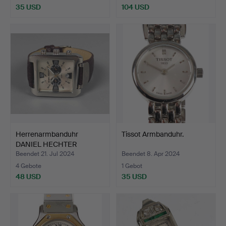
35 USD
104 USD
Herrenarmbanduhr
Tissot Armbanduhr.
DANIEL HECHTER
Quarzwerk.
Beendet 21. Jul 2024
Beendet 8. Apr 2024
4 Gebote
1 Gebot
48 USD
35 USD