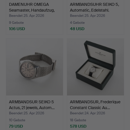
DAMENUHR OMEGA
ARMBANDSUHR SEIKO 5,
Seamaster, Handaufzug,
Automatic, Edelstahl.
1950…
Beendet 25. Apr 2026
Beendet 25. Apr 2026
9 Gebote
4 Gebote
106 USD
48 USD
ARMBANDSUR SEIKO 5
ARMBANDSUR, Frederique
Actus, 21 jewels, Autom…
Constant Classic Au…
Beendet 25. Apr 2026
Beendet 24. Apr 2026
10 Gebote
18 Gebote
79 USD
578 USD