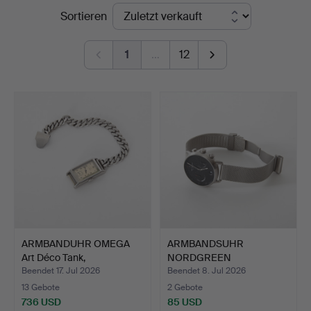
Endpreise
Sortieren
1
…
12
ARMBANDUHR OMEGA
ARMBANDSUHR
Art Déco Tank,
NORDGREEN
Handaufzug…
Copenhagen Pioneer, …
Beendet 17. Jul 2026
Beendet 8. Jul 2026
13 Gebote
2 Gebote
736 USD
85 USD