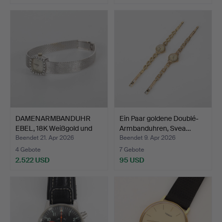
DAMENARMBANDUHR
Ein Paar goldene Doublé-
EBEL, 18K Weißgold und
Armbanduhren, Svea…
Dia…
Beendet 21. Apr 2026
Beendet 9. Apr 2026
4 Gebote
7 Gebote
2.522 USD
95 USD