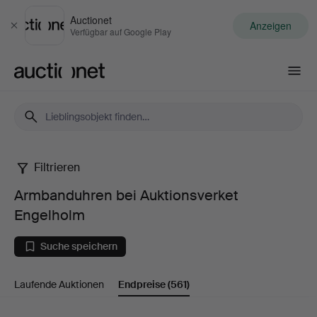
Auctionet
Anzeigen
Schließen
Verfügbar auf Google Play
Auctionet.com
Filtrieren
Armbanduhren
Armbanduhren bei Auktionsverket
bei
Engelholm
Auktionsverket
Suche speichern
Engelholm
Laufende Auktionen
Endpreise
(561)