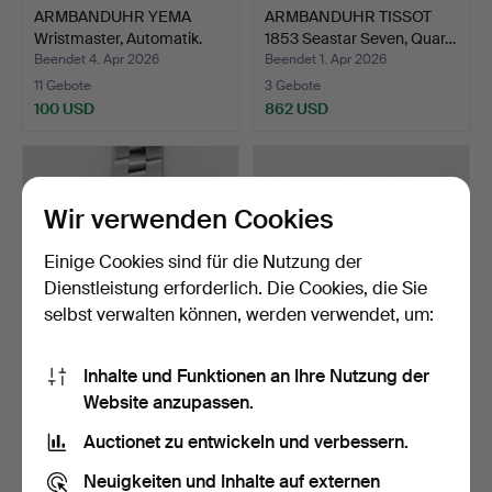
ARMBANDUHR YEMA
ARMBANDUHR TISSOT
Wristmaster, Automatik.
1853 Seastar Seven, Quar…
Beendet 4. Apr 2026
Beendet 1. Apr 2026
11 Gebote
3 Gebote
100 USD
862 USD
Wir verwenden Cookies
Einige Cookies sind für die Nutzung der
Dienstleistung erforderlich. Die Cookies, die Sie
selbst verwalten können, werden verwendet, um:
Inhalte und Funktionen an Ihre Nutzung der
BREITLING Superocean,
OMEGA Seamaster
Website anzupassen.
A17360, Automatische…
Armbanduhr, Gold auf
Stahl…
Beendet 26. Mär 2026
Beendet 26. Mär 2026
Auctionet zu entwickeln und verbessern.
18 Gebote
10 Gebote
737 USD
169 USD
Neuigkeiten und Inhalte auf externen