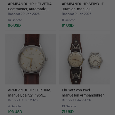
ARMBANDUHR HELVETIA
ARMBANDUHR SEIKO, 17
Beatmaster, Automatik,…
Juwelen, manuell.
Beendet 20. Jan 2026
Beendet 9. Jan 2026
14 Gebote
11 Gebote
90 USD
91 USD
ARMBANDUHR CERTINA,
Ein Satz von zwei
manuell, cal 321, 1959…
manuellen Armbanduhren
v…
Beendet 9. Jan 2026
Beendet 7. Jan 2026
4 Gebote
10 Gebote
106 USD
74 USD