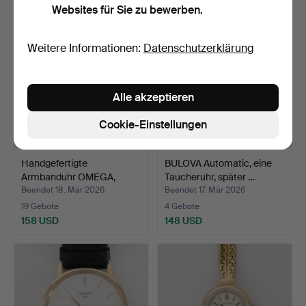
Websites für Sie zu bewerben.
Weitere Informationen:
Datenschutzerklärung
Alle akzeptieren
Cookie-Einstellungen
Handgefertigte
BULOVA Automatic, eine
Armbanduhr OMEGA,
Taucheruhr, später …
vergoldet…
Beendet 18. Mär 2026
Beendet 17. Mär 2026
19 Gebote
4 Gebote
158 USD
148 USD