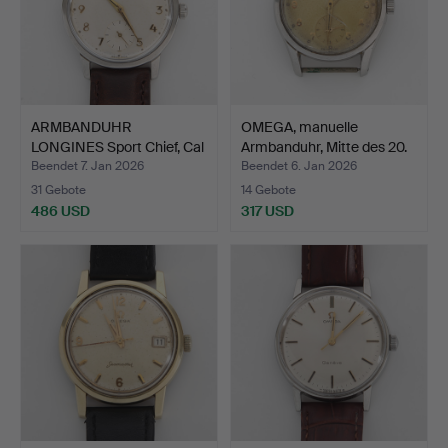
ARMBANDUHR
OMEGA, manuelle
LONGINES Sport Chief, Cal
Armbanduhr, Mitte des 20.
30L, …
…
Beendet 7. Jan 2026
Beendet 6. Jan 2026
31 Gebote
14 Gebote
486 USD
317 USD