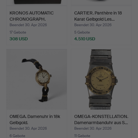
KRONOS AUTOMATIC
CARTIER. Panthère in 18
CHRONOGRAPH.
Karat Gelbgold Les…
Armbanduhr R…
Beendet 30. Apr 2026
Beendet 30. Apr 2026
17 Gebote
5 Gebote
308 USD
4.510 USD
OMEGA. Damenuhr in 18k
OMEGA-KONSTELLATION.
Gelbgold.
Damenarmbanduhr aus S…
Beendet 30. Apr 2026
Beendet 30. Apr 2026
6 Gebote
11 Gebote