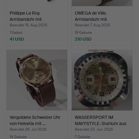
Philippe Le Roy.
OMEGA de Ville.
Armbanduhr mit
Armbanduhr mit
Quarzuhrwe…
Quarzuhrwer…
Beendet 15. Aug 2025
Beendet 7. Aug 2025
1 Gebot
19 Gebote
41 USD
210 USD
Vergoldete Schweizer Uhr
WASSERSPORT IM
von Helvetia mit …
NAVYSTYLE. Stahluhr aus
den…
Beendet 26. Jul 2025
Beendet 25. Jun 2025
14 Gebote
7 Gebote