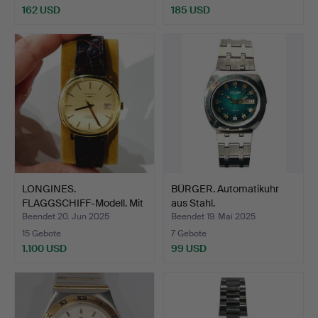
162 USD
185 USD
LONGINES.
BÜRGER. Automatikuhr
FLAGGSCHIFF-Modell. Mit
aus Stahl.
Gehäuse …
Beendet 20. Jun 2025
Beendet 19. Mai 2025
15 Gebote
7 Gebote
1.100 USD
99 USD