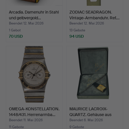
Arcadia. Damenuhr in Stahl
ZODIAC SEADRAGON.
und gelbvergold…
Vintage-Armbanduhr. Ref.…
Beendet 12. Mai 2026
Beendet 12. Mai 2026
1 Gebot
13 Gebote
70 USD
94 USD
OMEGA-KONSTELLATION.
MAURICE LACROIX-
1448/431. Herrenarmba…
QUARTZ. Gehäuse aus
Edelst…
Beendet 11. Mai 2026
Beendet 6. Mai 2026
11 Gebote
9 Gebote