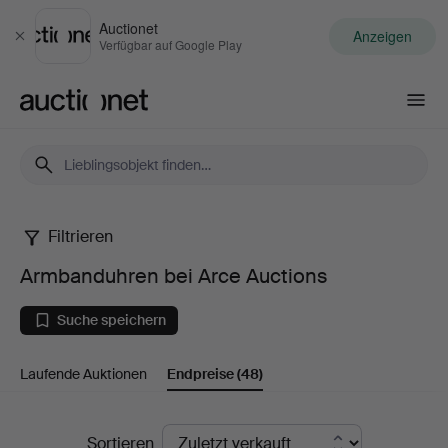
Auctionet
Anzeigen
Schließen
Verfügbar auf Google Play
Auctionet.com
Filtrieren
Armbanduhren
Armbanduhren bei Arce Auctions
bei
Suche speichern
Arce
Laufende Auktionen
Endpreise
(48)
Auctions
Endpreise
Sortieren