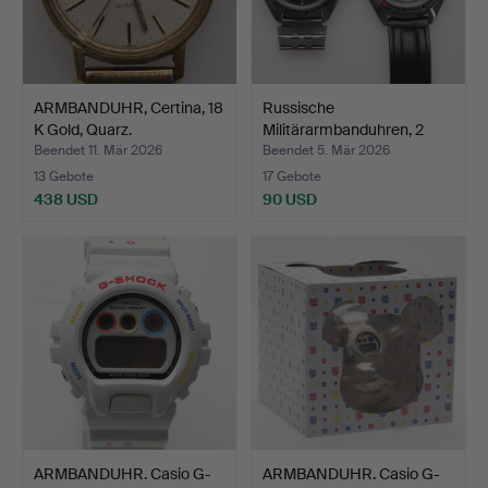
ARMBANDUHR, Certina, 18
Russische
K Gold, Quarz.
Militärarmbanduhren, 2
Stück, ma…
Beendet 11. Mär 2026
Beendet 5. Mär 2026
13 Gebote
17 Gebote
438 USD
90 USD
ARMBANDUHR. Casio G-
ARMBANDUHR. Casio G-