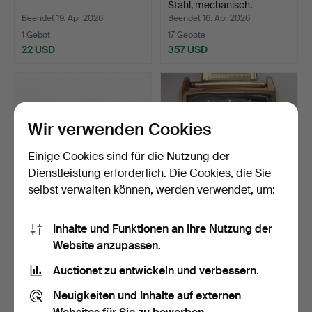
Stahl, mechanisch.
Beendet 19. Apr 2026
Beendet 16. Apr 2026
1 Gebot
17 Gebote
22 USD
357 USD
Wir verwenden Cookies
Einige Cookies sind für die Nutzung der
Dienstleistung erforderlich. Die Cookies, die Sie
selbst verwalten können, werden verwendet, um:
Armbanduhr, Omega
ARMBANDUHREN. Eine
Inhalte und Funktionen an Ihre Nutzung der
Seamaster 30.
CERTINA, Waterking, ver…
Website anzupassen.
Beendet 14. Apr 2026
Beendet 13. Apr 2026
32 Gebote
9 Gebote
Auctionet zu entwickeln und verbessern.
844 USD
64 USD
Neuigkeiten und Inhalte auf externen