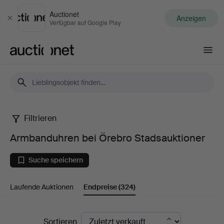
Auctionet
Anzeigen
Schließen
Verfügbar auf Google Play
Auctionet.com
Filtrieren
Armbanduhren
Armbanduhren bei Örebro Stadsauktioner
bei
Suche speichern
Örebro
Laufende Auktionen
Endpreise
(324)
Stadsauktioner
Endpreise
Sortieren