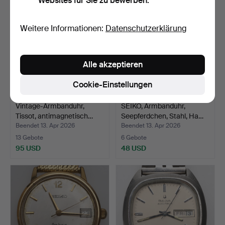
Websites für Sie zu bewerben.
Weitere Informationen:
Datenschutzerklärung
Alle akzeptieren
Cookie-Einstellungen
Vintage-Armbanduhr,
SEIKO, Armbanduhr,
Tissot, antimagnetisch…
Seepferdchen, Stahl, Ha…
Beendet 13. Apr 2026
Beendet 13. Apr 2026
13 Gebote
6 Gebote
95 USD
48 USD