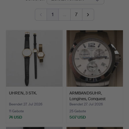
1
…
7
UHREN, 3 STK.
ARMBANDSUHR,
Longines, Conquest
Quartz-Chr…
Beendet 27. Jul 2026
Beendet 27. Jul 2026
11 Gebote
25 Gebote
74 USD
507 USD