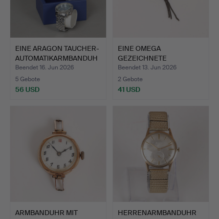
EINE ARAGON TAUCHER-
EINE OMEGA
AUTOMATIKARMBANDUH
GEZEICHNETE
R AU…
TISCHKUGELUHR.
Beendet 16. Jun 2026
Beendet 13. Jun 2026
5 Gebote
2 Gebote
56 USD
41 USD
ARMBANDUHR MIT
HERRENARMBANDUHR