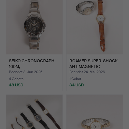
SEIKO CHRONOGRAPH
ROAMER SUPER-SHOCK
100M,
ANTIMAGNETIC
HERRENARMBANDUHR.
ARMBANDUHR…
Beendet 3. Jun 2026
Beendet 24. Mai 2026
4 Gebote
1 Gebot
48 USD
34 USD