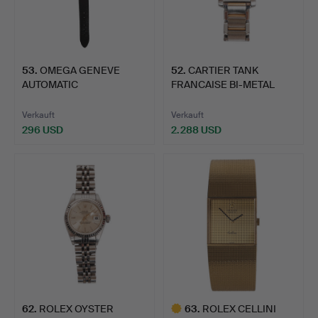
53
.
OMEGA GENEVE
52
.
CARTIER TANK
AUTOMATIC
FRANCAISE BI-METAL
HERRENARMBANDUHR,
AUTOMATIK-…
V…
Verkauft
Verkauft
296 USD
2.288 USD
62
.
ROLEX OYSTER
63
.
ROLEX CELLINI