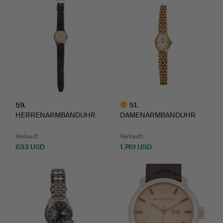
59
.
51
.
HERRENARMBANDUHR
DAMENARMBANDUHR
VON OMEGA, 9 KARAT
VON LONGINES, 18 KARAT
GOLD.
GOL…
Verkauft
Verkauft
633 USD
1.749 USD
Ausgewähltes
Objekt