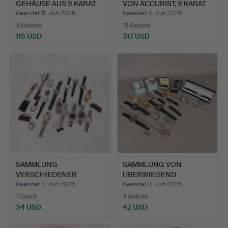
GEHÄUSE AUS 9 KARAT
VON ACCURIST, 9 KARAT
GOLD.
GOL…
Beendet 11. Jun 2026
Beendet 3. Jun 2026
4 Gebote
13 Gebote
115 USD
317 USD
SAMMLUNG
SAMMLUNG VON
VERSCHIEDENER
ÜBERWIEGEND
ARMBANDUHREN
ARMBANDUHREN (ANZ…
Beendet 3. Jun 2026
Beendet 3. Jun 2026
(ANZAH…
1 Gebot
3 Gebote
34 USD
42 USD