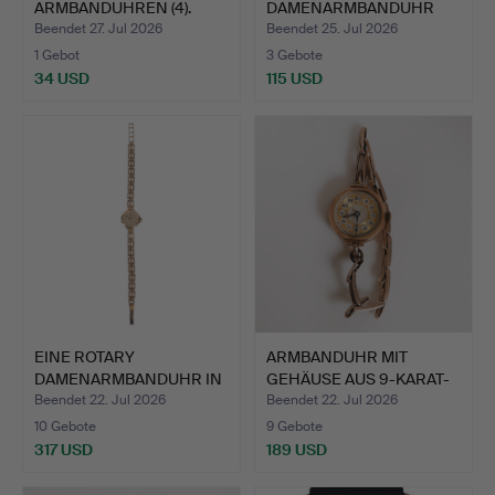
ARMBANDUHREN (4).
DAMENARMBANDUHR
AUS EDELSTAHL …
Beendet 27. Jul 2026
Beendet 25. Jul 2026
1 Gebot
3 Gebote
34 USD
115 USD
EINE ROTARY
ARMBANDUHR MIT
DAMENARMBANDUHR IN
GEHÄUSE AUS 9-KARAT-
9 KARAT GOL…
GOLD.
Beendet 22. Jul 2026
Beendet 22. Jul 2026
10 Gebote
9 Gebote
317 USD
189 USD