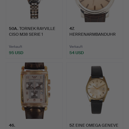
50A
.
TORNEK RAYVILLE
47
.
CISO M38 SERIE 1
HERRENARMBANDUHR
"BLACKBUR…
VON EMPORIO ARMANI.
Verkauft
Verkauft
95 USD
54 USD
46
.
57
.
EINE OMEGA GENEVE