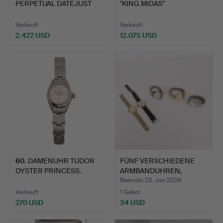
PERPETUAL DATEJUST
"KING MIDAS"
DAMENARMBA…
ARMBANDUHR IN 1…
Verkauft
Verkauft
2.422 USD
12.075 USD
Ausgewähltes
Objekt
60
.
DAMENUHR TUDOR
FÜNF VERSCHIEDENE
OYSTER PRINCESS.
ARMBANDUHREN,
BESTEHEND …
Beendet 23. Jun 2026
Verkauft
1 Gebot
270 USD
34 USD