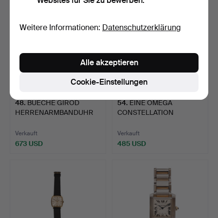
Websites für Sie zu bewerben.
Weitere Informationen:
Datenschutzerklärung
Alle akzeptieren
Cookie-Einstellungen
48
.
BUECHE GIROD
54
.
EINE OMEGA
HERRENARMBANDUHR
CONSTELLATION
IN 18 KARAT …
ARMBANDUHR AUS ED…
Verkauft
Verkauft
673 USD
485 USD