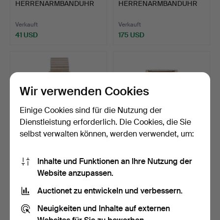
HERRENARMBANDUHR
HERRENARMBANDUHR
VON EMPORIO ARMANI.
MIT AUT…
Verkauft
Verkauft
41 USD
175 USD
Wir verwenden Cookies
Einige Cookies sind für die Nutzung der
Dienstleistung erforderlich. Die Cookies, die Sie
selbst verwalten können, werden verwendet, um:
55
.
OMEGA AUTOMATIC
50
.
LE PHARE
Inhalte und Funktionen an Ihre Nutzung der
SEAMASTER 120
CHRONOGRAPH
Website anzupassen.
HERRENARMBAN…
HERREN-
AUTOMATIKARMBA…
Verkauft
Verkauft
Auctionet zu entwickeln und verbessern.
1.548 USD
619 USD
Neuigkeiten und Inhalte auf externen