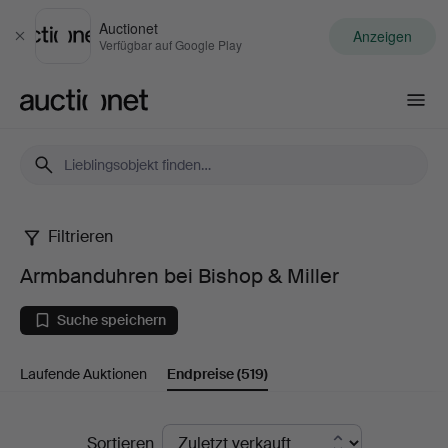
Auctionet
Anzeigen
Schließen
Verfügbar auf Google Play
Auctionet.com
Filtrieren
Armbanduhren
Armbanduhren bei Bishop & Miller
bei
Suche speichern
Bishop
Laufende Auktionen
Endpreise
(519)
&
Miller
Endpreise
Sortieren