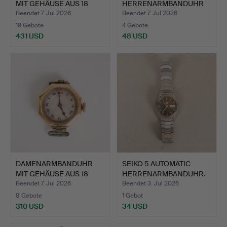
MIT GEHÄUSE AUS 18
HERRENARMBANDUHR
KARAT G…
MIT SIL…
Beendet 7. Jul 2026
Beendet 7. Jul 2026
19 Gebote
4 Gebote
431 USD
48 USD
DAMENARMBANDUHR
SEIKO 5 AUTOMATIC
MIT GEHÄUSE AUS 18
HERRENARMBANDUHR.
KARAT G…
Beendet 7. Jul 2026
Beendet 3. Jul 2026
8 Gebote
1 Gebot
310 USD
34 USD