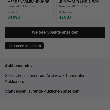
HERRENARMBANDUHRE
JUMPHOUR UHR, NECO
N ZUSAMMEN MIT…
DAMENUHR, …
Beendet 3. Mai 2026
Beendet 28. Apr 2026
1 Gebot
3 Gebote
34 USD
42 USD
Weitere Objekte anzeigen
Suche speichern
Auktionsarchiv
Sie suchen in unserem Archiv der beendeten
Auktionen.
Stattdessen laufende Auktionen anzeigen.