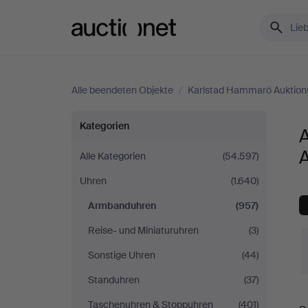
Auctionet.com
Alle beendeten Objekte
/
Karlstad Hammarö Auktion
Armbanduhren
Kategorien
bei
Alle Kategorien
(54.597)
Uhren
(1.640)
Karlstad
Armbanduhren
(957)
Hammarö
Reise- und Miniaturuhren
(3)
Auktionsverk
Sonstige Uhren
(44)
Standuhren
(37)
E
Taschenuhren & Stoppuhren
(401)