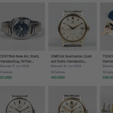
usgewähltes
bjekt
CERTINA New Art, Stahl,
OMEGA Seamaster, Gold
TISSO
Handaufzug, 1970er…
auf Stahl, Handaufzu…
Damen
Gehäu
Beendet 17. Jun 2026
Beendet 16. Jun 2026
Beende
4 Gebote
13 Gebote
16 Geb
32 USD
410 USD
518 U