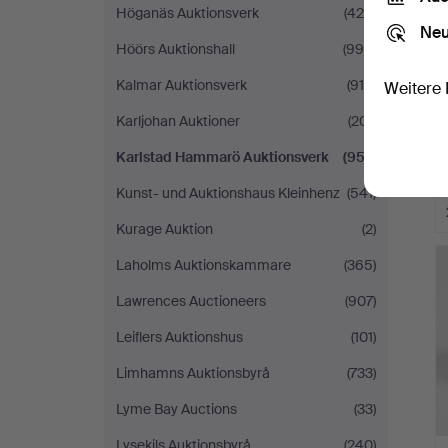
Höganäs Auktionsverk
(425)
Neu
Höörs Auktionshall
(995)
Kalmar Auktionsverk
(916)
Weitere 
Karljohan Auktioner
(201)
Karlstad Hammarö Auktionsverk
(957)
Kunst- und Auktionshaus Kleinhenz
(541)
Kurage Auktion
(2)
Laholms Auktionskammare
(365)
Lawrences Auctioneers
(907)
Leiflers Auktionshus
(101)
Limhamns Auktionsbyrå
(733)
Lyme Bay Auctions
(33)
Lysekils Auktionsbyrå
(240)