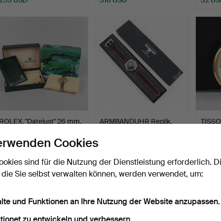
ROLEX, "Datejust" 26 mm,
ARMBANDUHR Replik,
TISSO
1982.
"Kampfschwimmer
Gehäu
erwenden Cookies
Kriegsm…
Gold…
Beendet 5. Jul 2026
Beendet 28. Jun 2026
Beende
15 Gebote
5 Gebote
10 Geb
ookies sind für die Nutzung der Dienstleistung erforderlich. D
4.108 USD
43 USD
479 U
 die Sie selbst verwalten können, werden verwendet, um:
alte und Funktionen an Ihre Nutzung der Website anzupassen.
tionet zu entwickeln und verbessern.