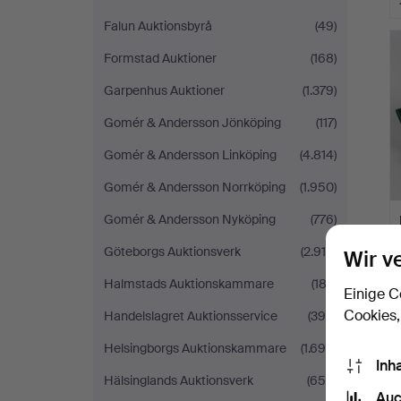
Falun Auktionsbyrå
(49)
Formstad Auktioner
(168)
Garpenhus Auktioner
(1.379)
Gomér & Andersson Jönköping
(117)
Gomér & Andersson Linköping
(4.814)
Gomér & Andersson Norrköping
(1.950)
Gomér & Andersson Nyköping
(776)
Göteborgs Auktionsverk
(2.910)
Wir v
Halmstads Auktionskammare
(183)
Einige C
Cookies,
Handelslagret Auktionsservice
(390)
Helsingborgs Auktionskammare
(1.698)
Inh
Hälsinglands Auktionsverk
(650)
Auc