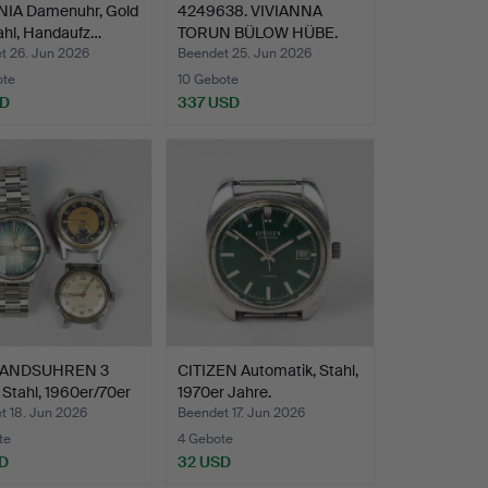
IA Damenuhr, Gold
4249638. VIVIANNA
ahl, Handaufz…
TORUN BÜLOW HÜBE.
Damenu…
t 26. Jun 2026
Beendet 25. Jun 2026
ote
10 Gebote
SD
337 USD
ANDSUHREN 3
CITIZEN Automatik, Stahl,
 Stahl, 1960er/70er
1970er Jahre.
t 18. Jun 2026
Beendet 17. Jun 2026
te
4 Gebote
D
32 USD