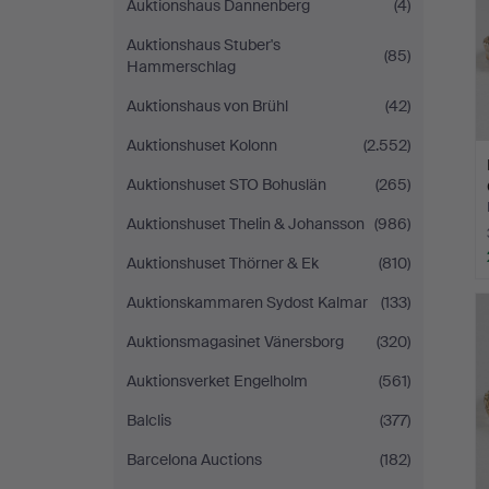
Auktionshaus Dannenberg
(4)
Auktionshaus Stuber's
(85)
Hammerschlag
Auktionshaus von Brühl
(42)
Auktionshuset Kolonn
(2.552)
Auktionshuset STO Bohuslän
(265)
Auktionshuset Thelin & Johansson
(986)
Auktionshuset Thörner & Ek
(810)
Auktionskammaren Sydost Kalmar
(133)
Auktionsmagasinet Vänersborg
(320)
Auktionsverket Engelholm
(561)
Balclis
(377)
Barcelona Auctions
(182)