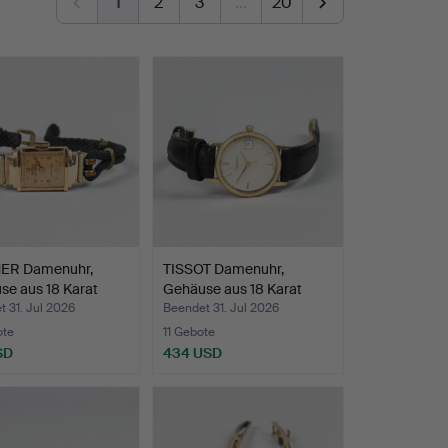
1
2
3
…
20
ER Damenuhr,
TISSOT Damenuhr,
se aus 18 Karat
Gehäuse aus 18 Karat
Gold…
 31. Jul 2026
Beendet 31. Jul 2026
ote
11 Gebote
SD
434 USD