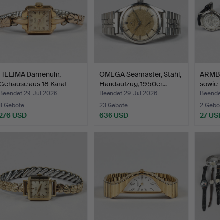
HELIMA Damenuhr,
OMEGA Seamaster, Stahl,
ARMB
Gehäuse aus 18 Karat
Handaufzug, 1950er…
sowie
Gold…
Beendet 29. Jul 2026
Beendet 29. Jul 2026
Beendet
3 Gebote
23 Gebote
2 Gebo
276 USD
636 USD
27 US