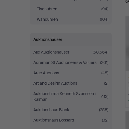
S
Tischuhren
(94)
Wanduhren
(104)
Auktionshäuser
Alle Auktionshäuser
(58.564)
Acreman St Auctioneers & Valuers
(201)
Arce Auctions
(48)
Art and Design Auctions
(2)
Auktionsfirma Kenneth Svensson i
(113)
Kalmar
Auktionshaus Blank
(258)
A
O
Auktionshaus Bossard
(32)