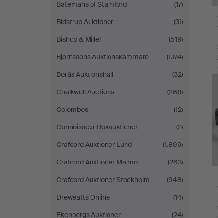
Batemans of Stamford
(17)
Bidstrup Auktioner
(31)
Bishop & Miller
(519)
Björnssons Auktionskammare
(1.174)
Borås Auktionshall
(32)
Chalkwell Auctions
(286)
Colombos
(12)
Connoisseur Bokauktioner
(2)
Crafoord Auktioner Lund
(1.899)
Crafoord Auktioner Malmö
(263)
Crafoord Auktioner Stockholm
(948)
Dreweatts Online
(14)
Ekenbergs Auktioner
(24)