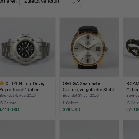
ortieren
CITIZEN Eco-Drive,
OMEGA Seamaster
ROAM
Super Tough "Robert
Cosmic, vergoldeter Stahl,
Gehäu
Swa…
…
Gold…
Beendet 4. Aug 2026
Beendet 31. Jul 2026
Beendet
15 Gebote
11 Gebote
13 Geb
1.419 USD
379 USD
274 U
usgewähltes
bjekt