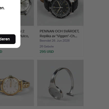
en.
ANDSUHREN 2
PENNAN OCH SVÄRDET,
 Citizen und Mulco,
Replika av "Viggen"-Ch…
tieren
t 26. Jun 2026
Beendet 26. Jun 2026
te
26 Gebote
SD
295 USD