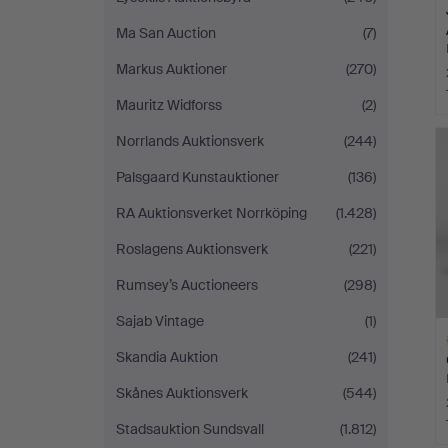
Ma San Auction
(7)
Markus Auktioner
(270)
Mauritz Widforss
(2)
Norrlands Auktionsverk
(244)
Palsgaard Kunstauktioner
(136)
RA Auktionsverket Norrköping
(1.428)
Roslagens Auktionsverk
(221)
Rumsey’s Auctioneers
(298)
Sajab Vintage
(1)
Skandia Auktion
(241)
Skånes Auktionsverk
(544)
Stadsauktion Sundsvall
(1.812)