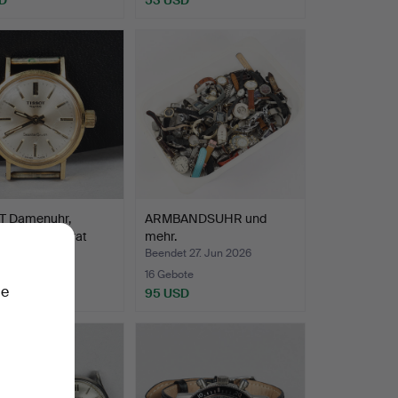
T Damenuhr,
ARMBANDSUHR und
se aus 18 Karat
mehr.
t 27. Jun 2026
Beendet 27. Jun 2026
ote
16 Gebote
ie
SD
95 USD