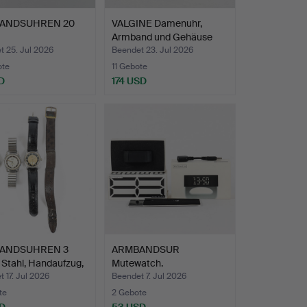
ANDSUHREN 20
VALGINE Damenuhr,
Armband und Gehäuse
aus …
t 25. Jul 2026
Beendet 23. Jul 2026
ote
11 Gebote
D
174 USD
ANDSUHREN 3
ARMBANDSUR
 Stahl, Handaufzug,
Mutewatch.
 17. Jul 2026
Beendet 7. Jul 2026
te
2 Gebote
D
53 USD