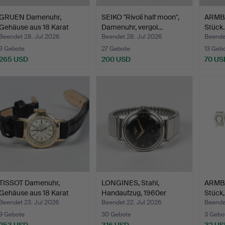
GRUEN Damenuhr,
SEIKO "Rivoli half moon",
ARMB
Gehäuse aus 18 Karat
Damenuhr, vergol…
Stück.
Gold,…
Beendet 28. Jul 2026
Beendet 28. Jul 2026
Beende
3 Gebote
27 Gebote
13 Geb
265 USD
200 USD
70 US
TISSOT Damenuhr,
LONGINES, Stahl,
ARMB
Gehäuse aus 18 Karat
Handaufzug, 1960er
Stück,
Gold…
Jahre.
…
Beendet 23. Jul 2026
Beendet 22. Jul 2026
Beendet
9 Gebote
30 Gebote
3 Gebo
253 USD
316 USD
32 US