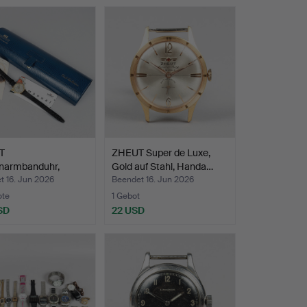
T
ZHEUT Super de Luxe,
armbanduhr,
Gold auf Stahl, Handa…
se aus 18 Kar…
t 16. Jun 2026
Beendet 16. Jun 2026
ote
1 Gebot
SD
22 USD