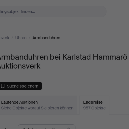
sverk
/
Uhren
/
Armbanduhren
Armbanduhren bei Karlstad Hammarö
Auktionsverk
Suche speichern
Laufende Auktionen
Endpreise
Siehe Objekte worauf Sie bieten können
957 Objekte
ndpreise