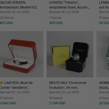
JACOB JENSEN.
LORENZ "Theatro",
LEMAN
Armbanduhr, Modell 512,
vergoldeter Stahl, Autom…
auf St
Quar…
Beendet 26. Jun 2026
Beendet 26. Jun 2026
Beende
22 Gebote
7 Gebote
15 Geb
163 USD
169 USD
95 U
CARTIER, Must de
BREITLING "Chronomat
ARMB
Cartier "Vendôme",
Evolution", 44 mm.
Stück,
Vermei…
…
Beendet 23. Jun 2026
Beendet 23. Jun 2026
Beende
27 Gebote
19 Gebote
4 Gebo
1.996 USD
2.574 USD
32 US