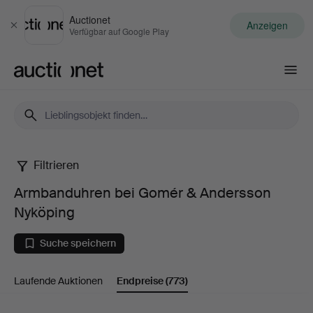
Auctionet
Anzeigen
Schließen
Verfügbar auf Google Play
Auctionet.com
Filtrieren
Armbanduhren
Armbanduhren bei Gomér & Andersson
bei
Nyköping
Gomér
Suche speichern
&
Laufende Auktionen
Endpreise
(773)
Andersson