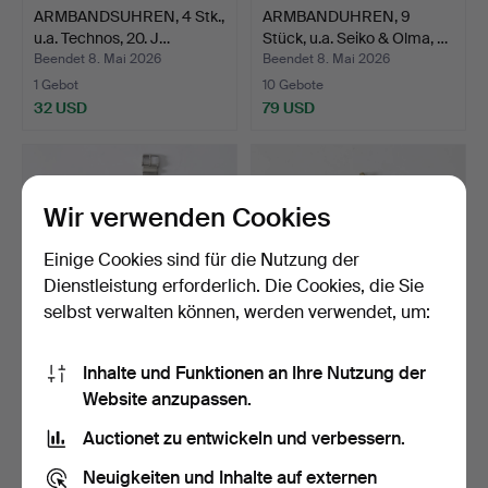
ARMBANDSUHREN, 4 Stk.,
ARMBANDUHREN, 9
u.a. Technos, 20. J…
Stück, u.a. Seiko & Olma, …
Beendet 8. Mai 2026
Beendet 8. Mai 2026
1 Gebot
10 Gebote
32 USD
79 USD
Wir verwenden Cookies
Einige Cookies sind für die Nutzung der
Dienstleistung erforderlich. Die Cookies, die Sie
selbst verwalten können, werden verwendet, um:
Inhalte und Funktionen an Ihre Nutzung der
ARMBANDSUHR, 2 Stk.,
ARMBANDUHR, 18K Gold
Website anzupassen.
Gold auf Stahl und St…
im Gehäuse, Certina, …
Beendet 8. Mai 2026
Beendet 8. Mai 2026
Auctionet zu entwickeln und verbessern.
3 Gebote
6 Gebote
48 USD
292 USD
Neuigkeiten und Inhalte auf externen