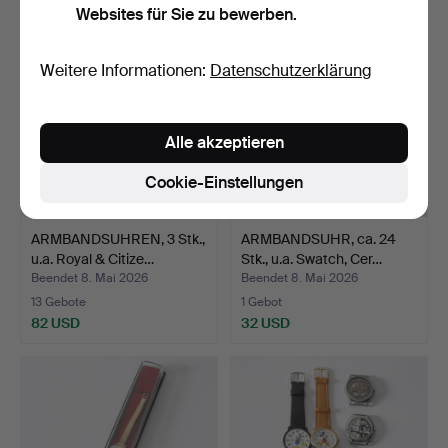
Websites für Sie zu bewerben.
Weitere Informationen:
Datenschutzerklärung
Alle akzeptieren
Cookie-Einstellungen
ARMBANDSUHREN, 3 Stk.,
ARMBANDSUHR, ca. 24
u.a. Royal & Citize…
Stk., u.a. Swatch, Cer…
Beendet 8. Mai 2026
Beendet 8. Mai 2026
13 Gebote
1 Gebot
82 USD
32 USD