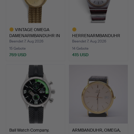
VINTAGE OMEGA
DAMENARMBANDUHR IN
HERRENARMBANDUHR
9 KARAT G…
OMEGA CONSTELLATION
Beendet 7. Aug 2026
Beendet 7. Aug 2026
MEGAS…
15 Gebote
14 Gebote
769 USD
415 USD
Ausgewähltes
Ausgewähltes
Objekt
Objekt
Ball Watch Company.
ARMBANDUHR, OMEGA,