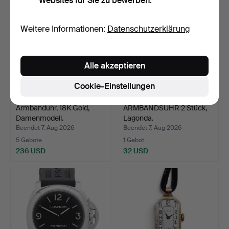
Websites für Sie zu bewerben.
Weitere Informationen:
Datenschutzerklärung
Alle akzeptieren
Cookie-Einstellungen
Armbanduhr, 18K Gold,
ARMBANDSUHR 2 Stück,
Damenmodell.
Lagonda.
Beendet 7. Aug 2026
Beendet 7. Aug 2026
5 Gebote
1 Gebot
236 USD
32 USD