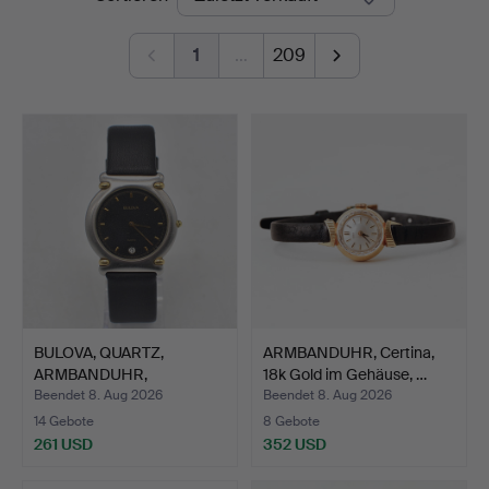
1
…
209
BULOVA, QUARTZ,
ARMBANDUHR, Certina,
ARMBANDUHR,
18k Gold im Gehäuse, …
GEBÜRSTETER ED…
Beendet 8. Aug 2026
Beendet 8. Aug 2026
14 Gebote
8 Gebote
261 USD
352 USD