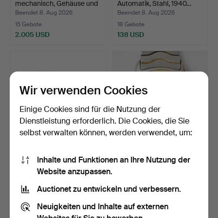
mechanisch, Gehäuse und
Automatik, Stahl, 1940…
A…
Beendet 8. Aug 2026
Beendet 8. Aug 2026
15 Gebote
18 Gebote
2.005 USD
138 USD
Wir verwenden Cookies
Einige Cookies sind für die Nutzung der
Dienstleistung erforderlich. Die Cookies, die Sie
selbst verwalten können, werden verwendet, um:
ARMBAND. Vintage, AD
EBEL, Sport Classic Mini,
Inhalte und Funktionen an Ihre Nutzung der
Design, Dänemark.
Armbanduhr, 24 m…
Website anzupassen.
Beendet 8. Aug 2026
Beendet 7. Aug 2026
1 Gebot
6 Gebote
Auctionet zu entwickeln und verbessern.
32 USD
263 USD
Neuigkeiten und Inhalte auf externen