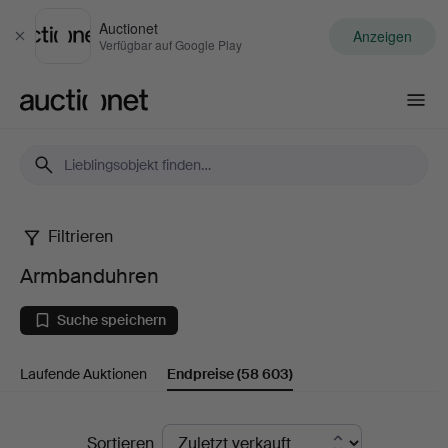
Auctionet
Anzeigen
Schließen
Verfügbar auf Google Play
Auctionet.com
Filtrieren
Armbanduhren
Armbanduhren
Suche speichern
Laufende Auktionen
Endpreise
(58 603)
Endpreise
Sortieren