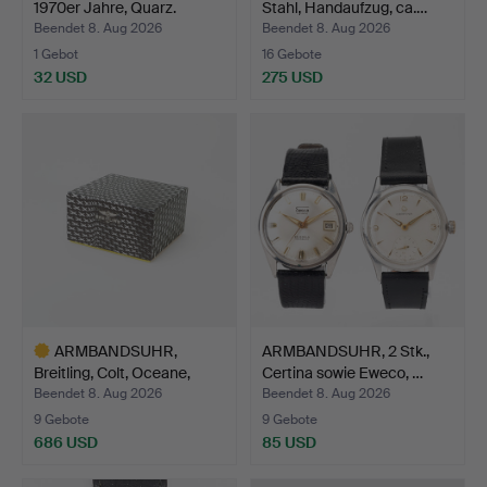
1970er Jahre, Quarz.
Stahl, Handaufzug, ca.…
Beendet 8. Aug 2026
Beendet 8. Aug 2026
1 Gebot
16 Gebote
32 USD
275 USD
ARMBANDSUHR,
ARMBANDSUHR, 2 Stk.,
Breitling, Colt, Oceane,
Certina sowie Eweco, …
Stah…
Beendet 8. Aug 2026
Beendet 8. Aug 2026
9 Gebote
9 Gebote
686 USD
85 USD
Ausgewähltes