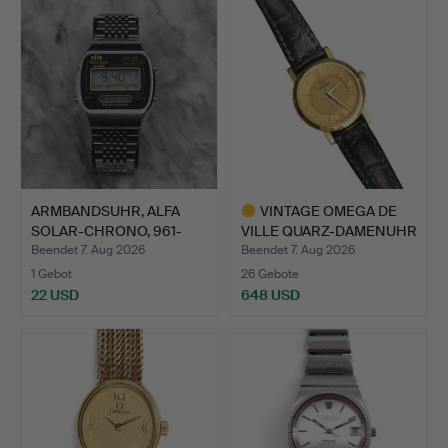
ARMBANDSUHR, ALFA
VINTAGE OMEGA DE
SOLAR-CHRONO, 961-
VILLE QUARZ-DAMENUHR
2030, …
IN 1…
Beendet 7. Aug 2026
Beendet 7. Aug 2026
1 Gebot
26 Gebote
22 USD
648 USD
Ausgewähltes
Objekt