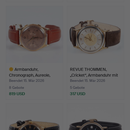
Armbanduhr,
REVUE THOMMEN,
Chronograph, Aureole,
„Cricket“, Armbanduhr mit
Chronogr…
A…
Beendet 15. Mär 2026
Beendet 15. Mär 2026
8 Gebote
5 Gebote
819 USD
317 USD
Ausgewähltes
Objekt