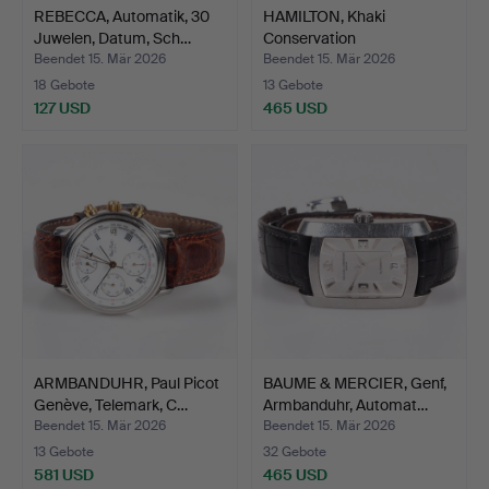
REBECCA, Automatik, 30
HAMILTON, Khaki
Juwelen, Datum, Sch…
Conservation
International…
Beendet 15. Mär 2026
Beendet 15. Mär 2026
18 Gebote
13 Gebote
127 USD
465 USD
ARMBANDUHR, Paul Picot
BAUME & MERCIER, Genf,
Genève, Telemark, C…
Armbanduhr, Automat…
Beendet 15. Mär 2026
Beendet 15. Mär 2026
13 Gebote
32 Gebote
581 USD
465 USD