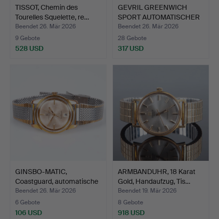
TISSOT, Chemin des
GEVRIL GREENWICH
Tourelles Squelette, re…
SPORT AUTOMATISCHER
CHRON…
Beendet 26. Mär 2026
Beendet 26. Mär 2026
9 Gebote
28 Gebote
528 USD
317 USD
GINSBO-MATIC,
ARMBANDUHR, 18 Karat
Coastguard, automatische
Gold, Handaufzug, Tis…
Arm…
Beendet 26. Mär 2026
Beendet 19. Mär 2026
6 Gebote
8 Gebote
106 USD
918 USD