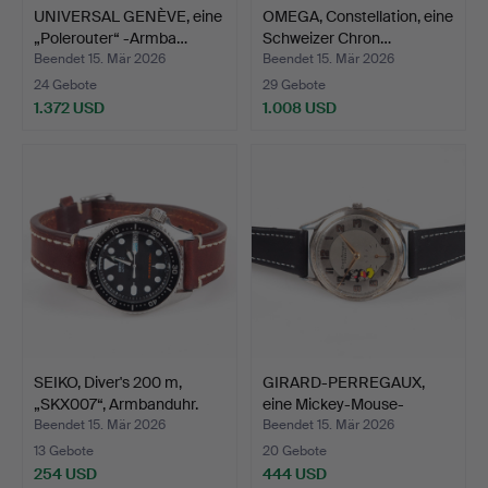
UNIVERSAL GENÈVE, eine
OMEGA, Constellation, eine
„Polerouter“ -Armba…
Schweizer Chron…
Beendet 15. Mär 2026
Beendet 15. Mär 2026
24 Gebote
29 Gebote
1.372 USD
1.008 USD
SEIKO, Diver's 200 m,
GIRARD-PERREGAUX,
„SKX007“, Armbanduhr.
eine Mickey-Mouse-
Armban…
Beendet 15. Mär 2026
Beendet 15. Mär 2026
13 Gebote
20 Gebote
254 USD
444 USD