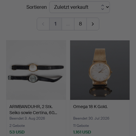
Endpreise
Sortieren
1
…
8
ARMBANDUHR, 2 Stk.
Omega 18 K Gold.
Seiko sowie Certina, 60…
Beendet 3. Aug 2026
Beendet 30. Jul 2026
2 Gebote
11 Gebote
53 USD
1.161 USD