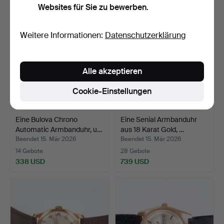
Websites für Sie zu bewerben.
Weitere Informationen:
Datenschutzerklärung
Alle akzeptieren
Cookie-Einstellungen
Eine Bulova Chrono
Eine Senial Armbanduhr
Automatic Armbanduhr, u…
aus 18 Karat Gold, …
Beendet 15. Mär 2026
Beendet 15. Mär 2026
14 Gebote
28 Gebote
338 USD
739 USD