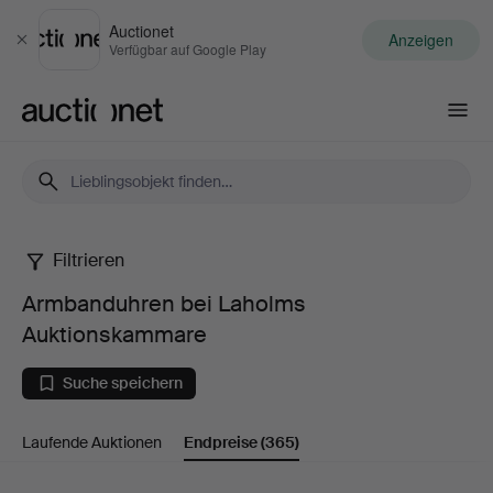
Auctionet
Anzeigen
Schließen
Verfügbar auf Google Play
Auctionet.com
Filtrieren
Armbanduhren
Armbanduhren bei Laholms
bei
Auktionskammare
Laholms
Suche speichern
Auktionskammare
Laufende Auktionen
Endpreise
(365)