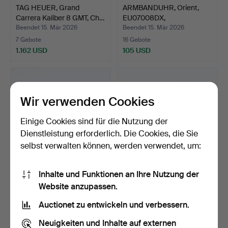
TAG HEUER, Grand
ARMBANDUHR, Orient,
Carrera Kaliber 8 GMT, Ch…
EU07008DX,
Automatisch…
Beendet 15. Mär 2026
Beendet 15. Mär 2026
7 Gebote
16 Gebote
1.162 USD
105 USD
Wir verwenden Cookies
Einige Cookies sind für die Nutzung der
Dienstleistung erforderlich. Die Cookies, die Sie
selbst verwalten können, werden verwendet, um:
Inhalte und Funktionen an Ihre Nutzung der
EINE ARMBANDUHR,
ARMBANDUHR, Corum,
Website anzupassen.
Revue Thommen,
Kleidermodell.
Landmark, …
Beendet 15. Mär 2026
Beendet 15. Mär 2026
Auctionet zu entwickeln und verbessern.
20 Gebote
15 Gebote
445 USD
328 USD
Neuigkeiten und Inhalte auf externen