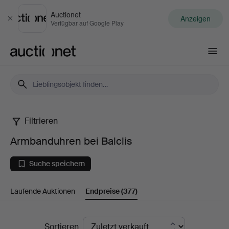
Auctionet
Anzeigen
Schließen
Verfügbar auf Google Play
Auctionet.com
Filtrieren
Armbanduhren
Armbanduhren bei Balclis
bei
Suche speichern
Balclis
Laufende Auktionen
Endpreise
(377)
Endpreise
Sortieren