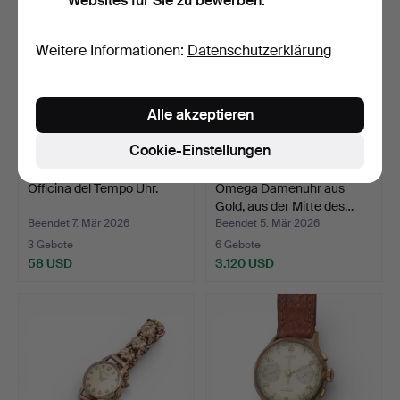
Websites für Sie zu bewerben.
Weitere Informationen:
Datenschutzerklärung
Alle akzeptieren
Cookie-Einstellungen
Officina del Tempo Uhr.
Omega Damenuhr aus
Gold, aus der Mitte des…
Beendet 7. Mär 2026
Beendet 5. Mär 2026
3 Gebote
6 Gebote
58 USD
3.120 USD