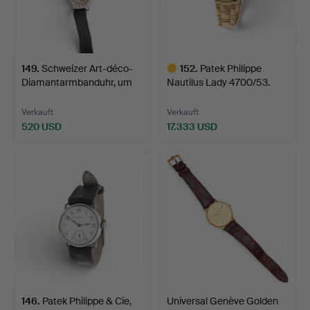
149
.
Schweizer Art-déco-
152
.
Patek Philippe
Diamantarmbanduhr, um
Nautilus Lady 4700/53.
1…
Verkauft
Verkauft
520 USD
17.333 USD
Ausgewähltes
Objekt
146
.
Patek Philippe & Cie,
Universal Genève Golden