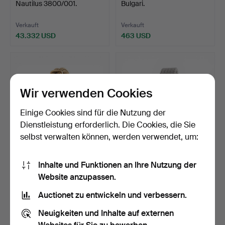
Nautilus 3800/001.
Bulgari.
Verkauft
Verkauft
43.332 USD
463 USD
Ausgewähltes
Objekt
Wir verwenden Cookies
Einige Cookies sind für die Nutzung der
Dienstleistung erforderlich. Die Cookies, die Sie
selbst verwalten können, werden verwendet, um:
119
.
Uhr - Omega-Juwel für
120
.
Longines-Uhr - Juwel
Inhalte und Funktionen an Ihre Nutzung der
Damen, aus der Mitte…
aus Gold und Diamante…
Website anzupassen.
Verkauft
Verkauft
Auctionet zu entwickeln und verbessern.
2.774 USD
3.120 USD
Neuigkeiten und Inhalte auf externen