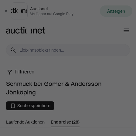
Auctionet
Anzeigen
Schließen
Verfügbar auf Google Play
Auctionet.com
Filtrieren
Schmuck
Schmuck bei Gomér & Andersson
bei
Jönköping
Gomér
Suche speichern
&
Laufende Auktionen
Endpreise
(28)
Andersson