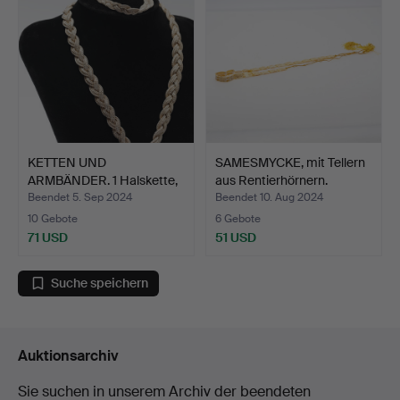
KETTEN UND
SAMESMYCKE, mit Tellern
ARMBÄNDER. 1 Halskette,
aus Rentierhörnern.
Silber,…
Beendet 5. Sep 2024
Beendet 10. Aug 2024
10 Gebote
6 Gebote
71 USD
51 USD
Suche speichern
Auktionsarchiv
Sie suchen in unserem Archiv der beendeten