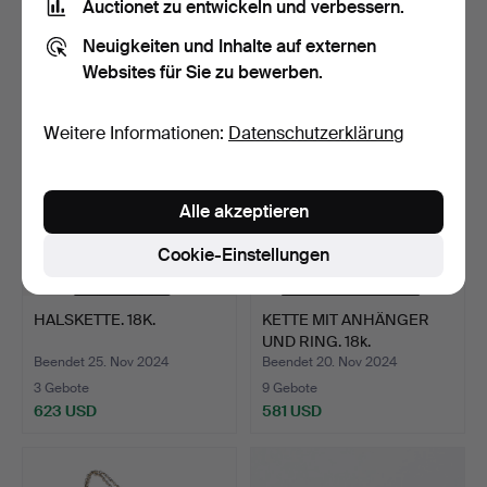
Auctionet zu entwickeln und verbessern.
8 Gebote
1 Gebot
Neuigkeiten und Inhalte auf externen
159 USD
32 USD
Websites für Sie zu bewerben.
Weitere Informationen:
Datenschutzerklärung
Alle akzeptieren
Cookie-Einstellungen
HALSKETTE. 18K.
KETTE MIT ANHÄNGER
UND RING. 18k.
Beendet 25. Nov 2024
Beendet 20. Nov 2024
3 Gebote
9 Gebote
623 USD
581 USD