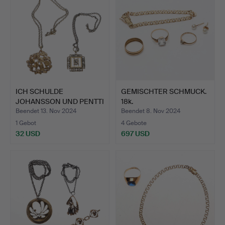
ICH SCHULDE
GEMISCHTER SCHMUCK.
JOHANSSON UND PENTTI
18k.
SARPANEVA…
Beendet 13. Nov 2024
Beendet 8. Nov 2024
1 Gebot
4 Gebote
32 USD
697 USD