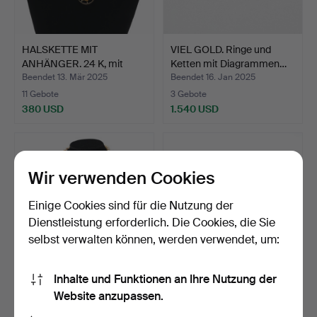
HALSKETTE MIT
VIEL GOLD. Ringe und
ANHÄNGER. 24 K, mit
Ketten mit Diagrammen…
weißem S…
Beendet 13. Mär 2025
Beendet 16. Jan 2025
11 Gebote
3 Gebote
380 USD
1.540 USD
Wir verwenden Cookies
Einige Cookies sind für die Nutzung der
Dienstleistung erforderlich. Die Cookies, die Sie
selbst verwalten können, werden verwendet, um:
Inhalte und Funktionen an Ihre Nutzung der
HALSKETTE. Perlen mit
SCHMUCK. Es ist Silber.
Website anzupassen.
Goldschnalle, 18 K.
Beendet 6. Dez 2024
Beendet 29. Nov 2024