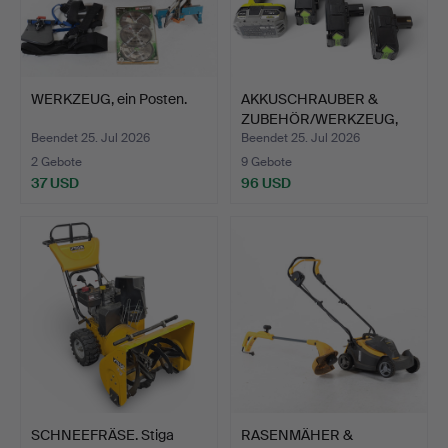
WERKZEUG, ein Posten.
AKKUSCHRAUBER &
ZUBEHÖR/WERKZEUG,
u.a. Ryo…
Beendet 25. Jul 2026
Beendet 25. Jul 2026
2 Gebote
9 Gebote
37 USD
96 USD
SCHNEEFRÄSE. Stiga
RASENMÄHER &