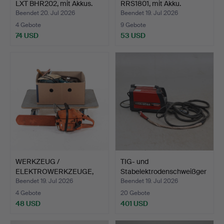
LXT BHR202, mit Akkus.
RRS1801, mit Akku.
Beendet 20. Jul 2026
Beendet 19. Jul 2026
4 Gebote
9 Gebote
74 USD
53 USD
WERKZEUG /
TIG- und
ELEKTROWERKZEUGE,
Stabelektrodenschweißger
ein Posten u.…
ät Lincol…
Beendet 19. Jul 2026
Beendet 19. Jul 2026
4 Gebote
20 Gebote
48 USD
401 USD