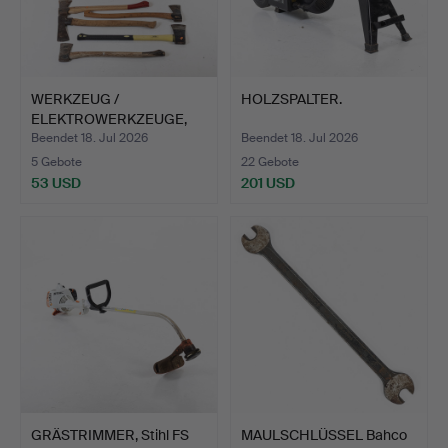
WERKZEUG /
HOLZSPALTER.
ELEKTROWERKZEUGE,
ein Posten.
Beendet 18. Jul 2026
Beendet 18. Jul 2026
5 Gebote
22 Gebote
53 USD
201 USD
GRÄSTRIMMER, Stihl FS
MAULSCHLÜSSEL Bahco