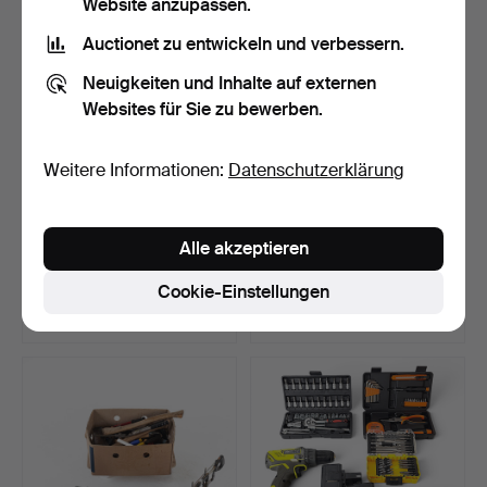
Website anzupassen.
Auctionet zu entwickeln und verbessern.
Neuigkeiten und Inhalte auf externen
Websites für Sie zu bewerben.
Weitere Informationen:
Datenschutzerklärung
HECKENSCHERE,
WERKZEUG /
Alle akzeptieren
benzinbetrieben, Stanley.
ELEKTROWERKZEUGE,
ein Posten.
Beendet 27. Jul 2026
Beendet 26. Jul 2026
Cookie-Einstellungen
2 Gebote
11 Gebote
43 USD
90 USD