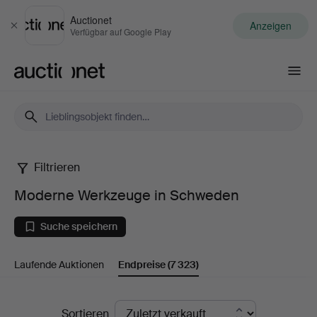
Auctionet
Anzeigen
Schließen
Verfügbar auf Google Play
Auctionet.com
Filtrieren
Moderne
Moderne Werkzeuge in Schweden
Werkzeuge
Suche speichern
in
Laufende Auktionen
Endpreise
(7 323)
Schweden
Endpreise
Sortieren