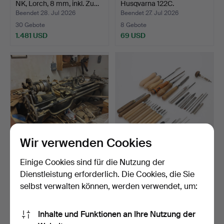
NK, Lorch, 8 mm, inkl. Zu…
Husqvarna 122C.
Beendet 28. Jul 2026
Beendet 27. Jul 2026
30 Gebote
8 Gebote
1.481 USD
69 USD
Wir verwenden Cookies
DREHBANK, älteres Modell,
WERKZEUG, für
Einige Cookies sind für die Nutzung der
Munktells M.W. A…
feinmechanische
Dienstleistung erforderlich. Die Cookies, die Sie
Metallbearbe…
Beendet 27. Jul 2026
Beendet 27. Jul 2026
selbst verwalten können, werden verwendet, um:
10 Gebote
9 Gebote
122 USD
85 USD
Inhalte und Funktionen an Ihre Nutzung der