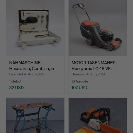
NÄHMASCHINE,
MOTORRASENMÄHER,
Husqvarna, Combina, im
Husqvarna LC 48 VE.
Koffer.
Beendet 4. Aug 2026
Beendet 4. Aug 2026
1 Gebot
18 Gebote
32 USD
107 USD