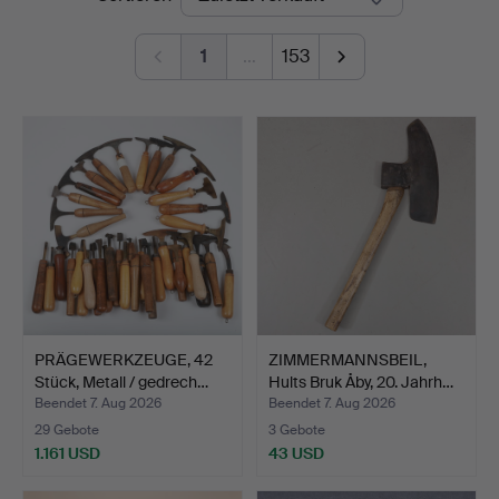
1
…
153
PRÄGEWERKZEUGE, 42
ZIMMERMANNSBEIL,
Stück, Metall / gedrech…
Hults Bruk Åby, 20. Jahrh…
Beendet 7. Aug 2026
Beendet 7. Aug 2026
29 Gebote
3 Gebote
1.161 USD
43 USD