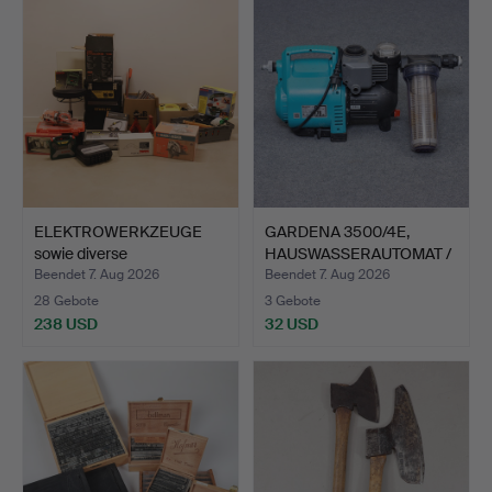
ELEKTROWERKZEUGE
GARDENA 3500/4E,
sowie diverse
HAUSWASSERAUTOMAT /
Handwerkzeu…
WASSE…
Beendet 7. Aug 2026
Beendet 7. Aug 2026
28 Gebote
3 Gebote
238 USD
32 USD