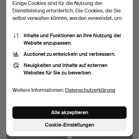
Einige Cookies sind für die Nutzung der
26 Gebote
2 Gebote
Dienstleistung erforderlich. Die Cookies, die Sie
211 USD
37 USD
selbst verwalten können, werden verwendet, um:
Inhalte und Funktionen an Ihre Nutzung der
Website anzupassen.
Auctionet zu entwickeln und verbessern.
Neuigkeiten und Inhalte auf externen
Websites für Sie zu bewerben.
Weitere Informationen:
Datenschutzerklärung
BATCH Ein Menge ETC, BLA
Ein Menge
TEST INDICATOR.
EINSCHLIESSLICH
BOHRER, NIETZERZ…
Beendet 26. Apr 2023
Beendet 26. Apr 2023
3 Gebote
7 Gebote
Alle akzeptieren
43 USD
116 USD
Cookie-Einstellungen