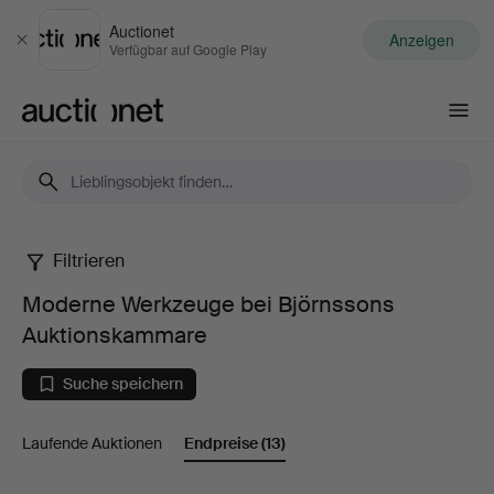
Auctionet
Anzeigen
Schließen
Verfügbar auf Google Play
Auctionet.com
Filtrieren
Moderne
Moderne Werkzeuge bei Björnssons
Werkzeuge
Auktionskammare
bei
Suche speichern
Björnssons
Laufende Auktionen
Endpreise
(13)
Auktionskammare