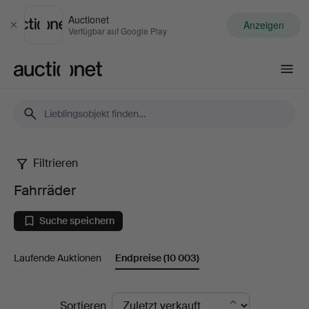
Auctionet
Anzeigen
Schließen
Verfügbar auf Google Play
Auctionet.com
Filtrieren
Fahrräder
Fahrräder
Suche speichern
Laufende Auktionen
Endpreise
(10 003)
Endpreise
Sortieren