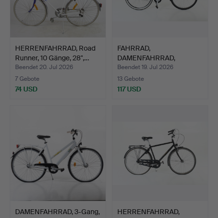
HERRENFAHRRAD, Road
FAHRRAD,
Runner, 10 Gänge, 28",…
DAMENFAHRRAD,
SJÖSALA, 28", 2025-…
Beendet 20. Jul 2026
Beendet 19. Jul 2026
7 Gebote
13 Gebote
74 USD
117 USD
DAMENFAHRRAD, 3-Gang,
HERRENFAHRRAD,