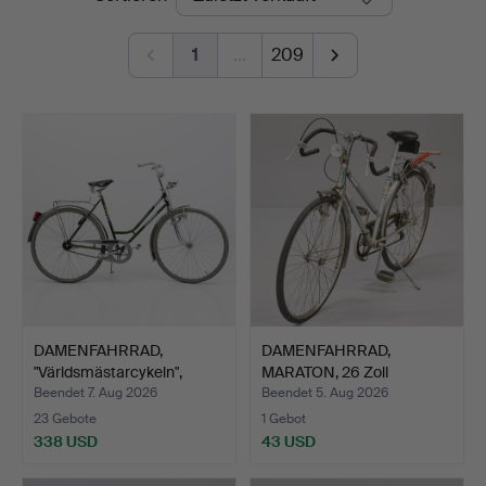
1
…
209
DAMENFAHRRAD,
DAMENFAHRRAD,
"Världsmästarcykeln",
MARATON, 26 Zoll
Cresce…
70er/80er J…
Beendet 7. Aug 2026
Beendet 5. Aug 2026
23 Gebote
1 Gebot
338 USD
43 USD