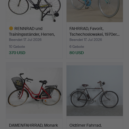
RENNRAD und
FAHRRAD, Favorit,
Trainingsständer, Herren,
Tschechoslowakei, 1970er…
Boar…
Beendet 17. Jul 2026
Beendet 17. Jul 2026
10 Gebote
6 Gebote
370 USD
80 USD
Ausgewähltes
Objekt
DAMENFAHRRAD, Monark
Oldtimer Fahrrad.