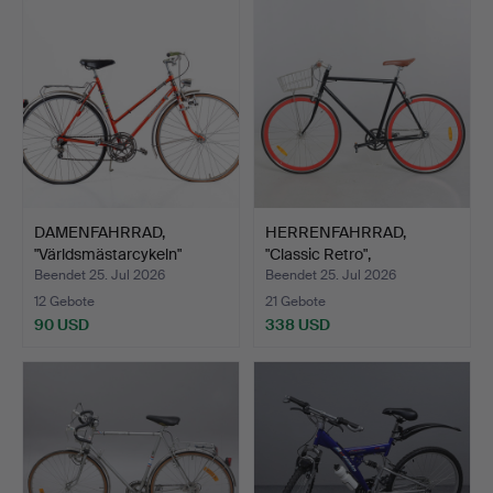
DAMENFAHRRAD,
HERRENFAHRRAD,
"Världsmästarcykeln"
"Classic Retro",
Crescen…
Stålhästen…
Beendet 25. Jul 2026
Beendet 25. Jul 2026
12 Gebote
21 Gebote
90 USD
338 USD