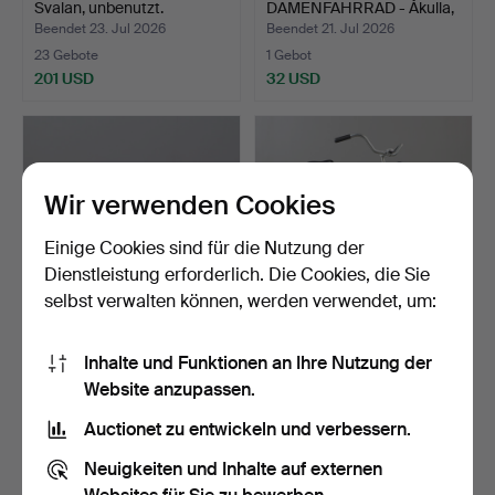
Svalan, unbenutzt.
DAMENFAHRRAD - Åkulla,
26 Zoll, 2…
Beendet 23. Jul 2026
Beendet 21. Jul 2026
23 Gebote
1 Gebot
201 USD
32 USD
Wir verwenden Cookies
Einige Cookies sind für die Nutzung der
Dienstleistung erforderlich. Die Cookies, die Sie
selbst verwalten können, werden verwendet, um:
FAHRRAD, Royal, 28 Zoll.
FAHRRAD, Kronan.
Inhalte und Funktionen an Ihre Nutzung der
Website anzupassen.
Beendet 21. Jul 2026
Beendet 21. Jul 2026
11 Gebote
17 Gebote
Auctionet zu entwickeln und verbessern.
85 USD
117 USD
Neuigkeiten und Inhalte auf externen