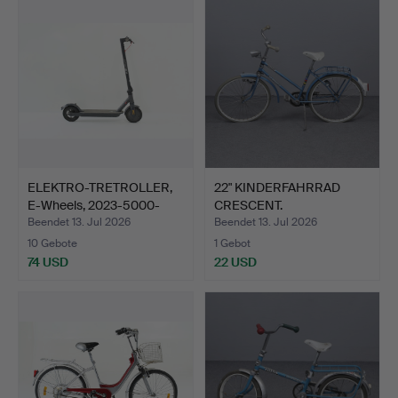
ELEKTRO-TRETROLLER,
22" KINDERFAHRRAD
E-Wheels, 2023-5000-
CRESCENT.
BG…
Beendet 13. Jul 2026
Beendet 13. Jul 2026
10 Gebote
1 Gebot
74 USD
22 USD