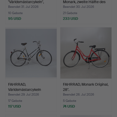
"Världsmästarcykeln",
Monark, zweite Hälfte des
Crescent, D…
2…
Beendet 31. Jul 2026
Beendet 30. Jul 2026
10 Gebote
21 Gebote
95 USD
233 USD
FAHRRAD,
FAHRRAD, Monark Original,
Världsmästarcykeln
28".
Crescent.
Beendet 29. Jul 2026
Beendet 26. Jul 2026
17 Gebote
5 Gebote
117 USD
74 USD