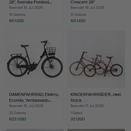
28", Svenska Postkod…
Crescent 28"
Polismyndighet…
Beendet 19. Jul 2026
Beendet 19. Jul 2026
10 Gebote
15 Gebote
80 USD
101 USD
DAMENFAHRRAD, Elektro,
KINDERFAHRRÄDER, zwei
Ecoride, "Ambassado…
Stück.
Beendet 18. Jul 2026
Beendet 17. Jul 2026
25 Gebote
1 Gebot
623 USD
32 USD