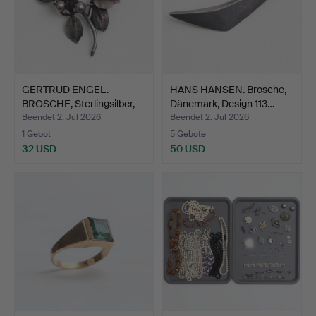
GERTRUD ENGEL.
HANS HANSEN. Brosche,
BROSCHE, Sterlingsilber,
Dänemark, Design 113…
Mi…
Beendet 2. Jul 2026
Beendet 2. Jul 2026
1 Gebot
5 Gebote
32 USD
50 USD