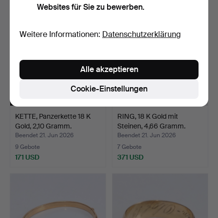
Websites für Sie zu bewerben.
Weitere Informationen:
Datenschutzerklärung
Alle akzeptieren
Cookie-Einstellungen
KETTE, Panzerkette 18 K
RING, 18 K Gold mit
Gold, 2,10 Gramm.
Steinen, 4,66 Gramm.
Beendet 21. Jun 2026
Beendet 21. Jun 2026
9 Gebote
7 Gebote
171 USD
371 USD