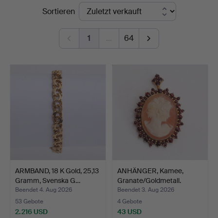
Endpreise
Sortieren
Thelin
&
1
…
64
Johansson
ARMBAND, 18 K Gold, 25,13
ANHÄNGER, Kamee,
Gramm, Svenska G…
Granate/Goldmetall.
Beendet 4. Aug 2026
Beendet 3. Aug 2026
53 Gebote
4 Gebote
2.216 USD
43 USD