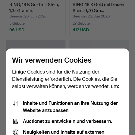
RING, 18 K Gold mit Stein,
RING, 18 K Gold mit blauem
1,37 Gramm.
Stein, 6,70 Gra…
Beendet 26. Jun 2026
Beendet 26. Jun 2026
5 Gebote
27 Gebote
96 USD
412 USD
Wir verwenden Cookies
Einige Cookies sind für die Nutzung der
Dienstleistung erforderlich. Die Cookies, die Sie
selbst verwalten können, werden verwendet, um:
Inhalte und Funktionen an Ihre Nutzung der
RING, 18 K Gold mit blauem
OHRRINGE, ein Paar 18 K
Website anzupassen.
Stein, Alton, 4…
Gold, 3,07 Gramm.
Beendet 26. Jun 2026
Beendet 25. Jun 2026
Auctionet zu entwickeln und verbessern.
13 Gebote
13 Gebote
294 USD
210 USD
Neuigkeiten und Inhalte auf externen