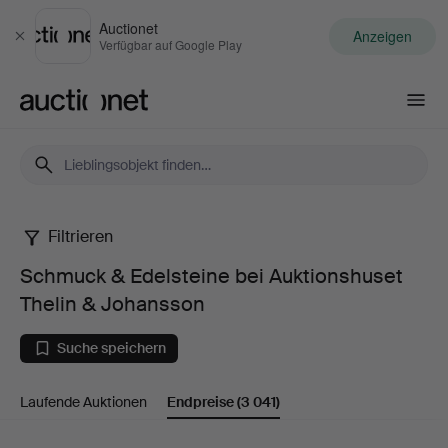
Auctionet
Anzeigen
Schließen
Verfügbar auf Google Play
Auctionet.com
Filtrieren
Schmuck
Schmuck & Edelsteine bei Auktionshuset
&
Thelin & Johansson
Edelsteine
Suche speichern
bei
Laufende Auktionen
Endpreise
(3 041)
Auktionshuset