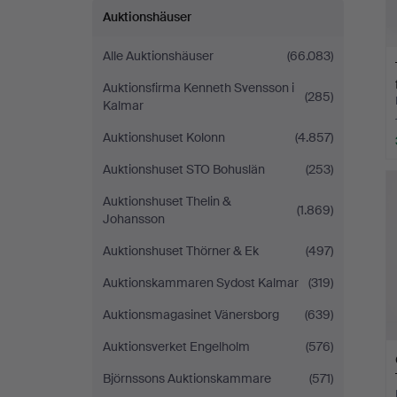
Auktionshäuser
Alle Auktionshäuser
(66.083)
Auktionsfirma Kenneth Svensson i
(285)
Kalmar
Auktionshuset Kolonn
(4.857)
Auktionshuset STO Bohuslän
(253)
Auktionshuset Thelin &
(1.869)
Johansson
Auktionshuset Thörner & Ek
(497)
Auktionskammaren Sydost Kalmar
(319)
Auktionsmagasinet Vänersborg
(639)
Auktionsverket Engelholm
(576)
Björnssons Auktionskammare
(571)