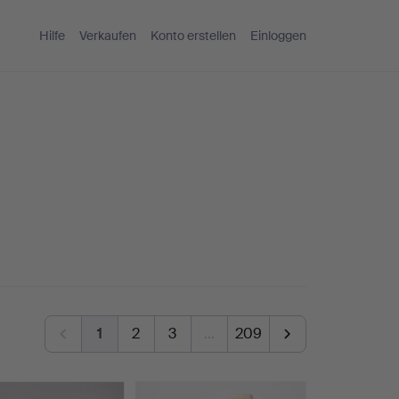
Hilfe
Verkaufen
Konto erstellen
Einloggen
1
2
3
…
209