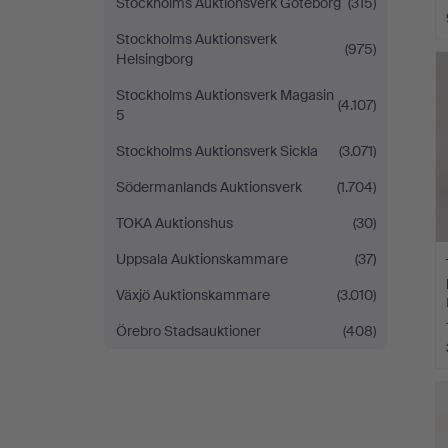
Stockholms Auktionsverk Göteborg
(315)
Stockholms Auktionsverk
(975)
Helsingborg
Stockholms Auktionsverk Magasin
(4.107)
5
Stockholms Auktionsverk Sickla
(3.071)
Södermanlands Auktionsverk
(1.704)
TOKA Auktionshus
(30)
Uppsala Auktionskammare
(37)
Växjö Auktionskammare
(3.010)
Örebro Stadsauktioner
(408)