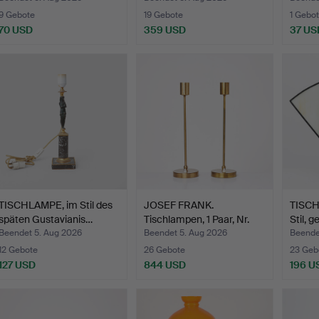
9 Gebote
19 Gebote
1 Gebot
70 USD
359 USD
37 US
TISCHLAMPE, im Stil des
JOSEF FRANK.
TISCH
späten Gustavianis…
Tischlampen, 1 Paar, Nr.
Stil, 
2332…
Beendet 5. Aug 2026
Beendet 5. Aug 2026
Beende
12 Gebote
26 Gebote
23 Geb
127 USD
844 USD
196 U