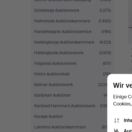
Göteborgs Auktionsverk
(1.275)
Halmstads Auktionskammare
(1.465)
Handelslagret Auktionsservice
(786)
Helsingborgs Auktionskammare
(4.123)
Hälsinglands Auktionsverk
(1.003)
Höganäs Auktionsverk
(617)
Höörs Auktionshall
(741)
Wir v
Kalmar Auktionsverk
(2.036)
Karljohan Auktioner
(46)
Einige C
Cookies,
Karlstad Hammarö Auktionsverk
(1.169)
Kurage Auktion
(1)
Inh
Laholms Auktionskammare
(874)
Auc