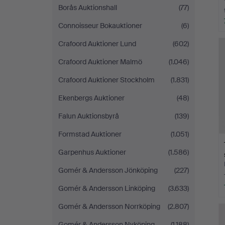
Borås Auktionshall
(77)
Connoisseur Bokauktioner
(6)
Crafoord Auktioner Lund
(602)
Crafoord Auktioner Malmö
(1.046)
Crafoord Auktioner Stockholm
(1.831)
Ekenbergs Auktioner
(48)
Falun Auktionsbyrå
(139)
Formstad Auktioner
(1.051)
Garpenhus Auktioner
(1.586)
Gomér & Andersson Jönköping
(227)
Gomér & Andersson Linköping
(3.633)
Gomér & Andersson Norrköping
(2.807)
Gomér & Andersson Nyköping
(1.188)