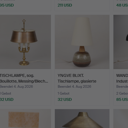
95 USD
211 USD
48 U
TISCHLAMPE, sog.
YNGVE BLIXT.
WANDL
Bouillotte, Messing/Blech…
Tischlampe, glasierte
Indust
Kerami…
Beendet 4. Aug 2026
Beendet 4. Aug 2026
Beende
1 Gebot
1 Gebot
2 Gebo
32 USD
32 USD
85 U