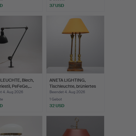
SD
37 USD
EUCHTE, Blech,
ANETA LIGHTING,
riestil, PeFeGe,…
Tischleuchte, brüniertes
M…
t 4. Aug 2026
Beendet 4. Aug 2026
te
1 Gebot
SD
32 USD