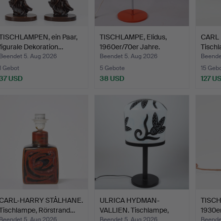
TISCHLAMPEN, ein Paar,
TISCHLAMPE, Elidus,
CARL
figurale Dekoration…
1960er/70er Jahre.
Tischl
Orref
Beendet 5. Aug 2026
Beendet 5. Aug 2026
Beende
1 Gebot
5 Gebote
15 Geb
37 USD
38 USD
127 U
CARL-HARRY STÅLHANE.
ULRICA HYDMAN-
TISCH
Tischlampe, Rörstrand…
VALLIEN. Tischlampe,
1930er
"Caramb…
Beendet 5. Aug 2026
Beendet 5. Aug 2026
Beende