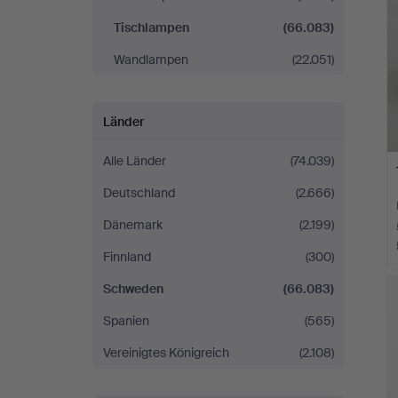
Tischlampen
(66.083)
Wandlampen
(22.051)
Länder
Alle Länder
(74.039)
Deutschland
(2.666)
Dänemark
(2.199)
Finnland
(300)
Schweden
(66.083)
Spanien
(565)
Vereinigtes Königreich
(2.108)