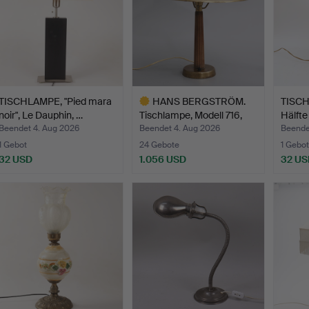
TISCHLAMPE, "Pied mara
HANS BERGSTRÖM.
TISCH
noir", Le Dauphin, …
Tischlampe, Modell 716,
Hälfte
fü…
Beendet 4. Aug 2026
Beendet 4. Aug 2026
Beende
1 Gebot
24 Gebote
1 Gebot
32 USD
1.056 USD
32 US
Ausgewähltes
Objekt