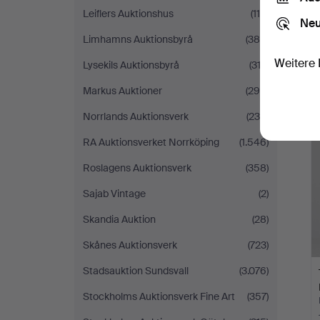
Leiflers Auktionshus
(114)
Neu
Limhamns Auktionsbyrå
(385)
Weitere 
Lysekils Auktionsbyrå
(313)
Markus Auktioner
(298)
Norrlands Auktionsverk
(239)
RA Auktionsverket Norrköping
(1.546)
Roslagens Auktionsverk
(358)
Sajab Vintage
(2)
Skandia Auktion
(28)
Skånes Auktionsverk
(723)
Stadsauktion Sundsvall
(3.076)
Stockholms Auktionsverk Fine Art
(357)