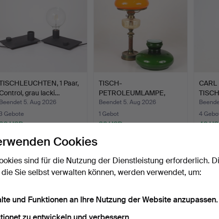
TISCHLEUCHTEN, 1 Paar,
TISCH-
CARL
Control, grau lacki…
PETROLEUMLAMPE,
TISCH
Metall mit Glasschir…
Orrefo
Beendet 5. Aug 2026
Beendet 5. Aug 2026
Beende
3 Gebote
1 Gebot
4 Gebo
38 USD
32 USD
48 U
erwenden Cookies
ookies sind für die Nutzung der Dienstleistung erforderlich. D
 die Sie selbst verwalten können, werden verwendet, um:
alte und Funktionen an Ihre Nutzung der Website anzupassen.
tionet zu entwickeln und verbessern.