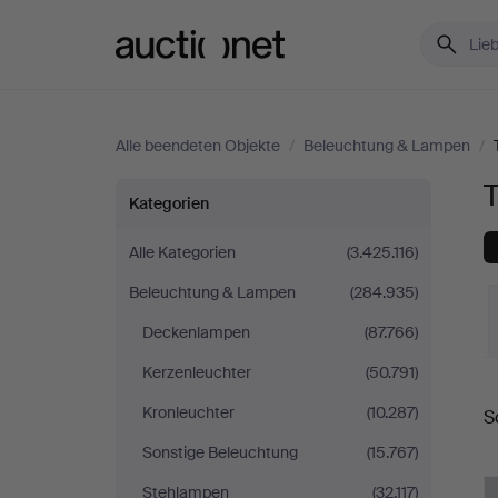
Auctionet.com
Alle beendeten Objekte
/
Beleuchtung & Lampen
/
Tischlampen
Kategorien
in
Alle Kategorien
(3.425.116)
Beleuchtung & Lampen
(284.935)
Schweden
Deckenlampen
(87.766)
Kerzenleuchter
(50.791)
E
Kronleuchter
(10.287)
S
Sonstige Beleuchtung
(15.767)
Stehlampen
(32.117)