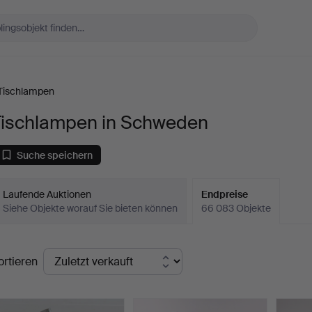
Tischlampen
Tischlampen in Schweden
Suche speichern
Laufende Auktionen
Endpreise
Siehe Objekte worauf Sie bieten können
66 083 Objekte
ndpreise
ortieren