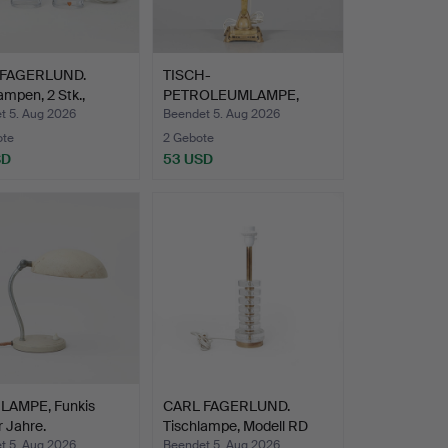
 FAGERLUND.
TISCH-
ampen, 2 Stk.,
PETROLEUMLAMPE,
…
elektrifiziert, erst…
t 5. Aug 2026
Beendet 5. Aug 2026
ote
2 Gebote
SD
53 USD
LAMPE, Funkis
CARL FAGERLUND.
 Jahre.
Tischlampe, Modell RD
1983…
t 5. Aug 2026
Beendet 5. Aug 2026