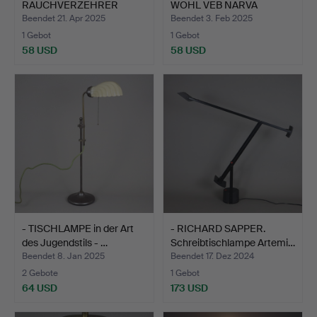
RAUCHVERZEHRER
WOHL VEB NARVA
„Schlangenbeschwöre…
LEUCH…
Beendet 21. Apr 2025
Beendet 3. Feb 2025
1 Gebot
1 Gebot
58 USD
58 USD
- TISCHLAMPE in der Art
- RICHARD SAPPER.
des Jugendstils - …
Schreibtischlampe Artemi…
Beendet 8. Jan 2025
Beendet 17. Dez 2024
2 Gebote
1 Gebot
64 USD
173 USD