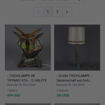
1
2
- TISCHLAMPE IM
- Große TISCHLAMPE -
TIFFANY-STIL - 2. HÄLFTE
Säulenschaft aus türk…
2…
Beendet 18. Dez 2025
Beendet 18. Okt 2025
1 Gebot
3 Gebote
104 USD
219 USD