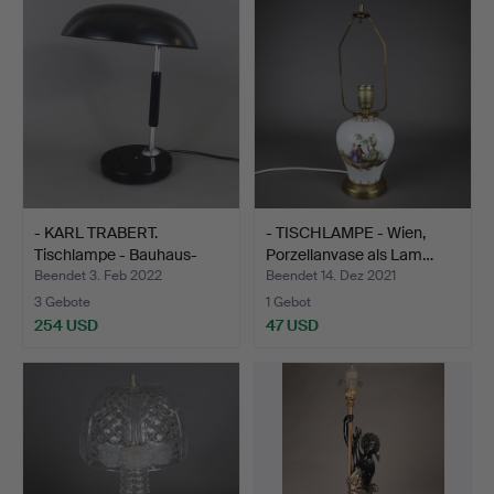
- KARL TRABERT.
- TISCHLAMPE - Wien,
Tischlampe - Bauhaus-
Porzellanvase als Lam…
Desig…
Beendet 3. Feb 2022
Beendet 14. Dez 2021
3 Gebote
1 Gebot
254 USD
47 USD