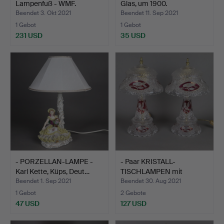
Lampenfuß - WMF.
Glas, um 1900.
Beendet 3. Okt 2021
Beendet 11. Sep 2021
1 Gebot
1 Gebot
231 USD
35 USD
- PORZELLAN-LAMPE -
- Paar KRISTALL-
Karl Kette, Küps, Deut…
TISCHLAMPEN mit
Vogeldekor…
Beendet 1. Sep 2021
Beendet 30. Aug 2021
1 Gebot
2 Gebote
47 USD
127 USD