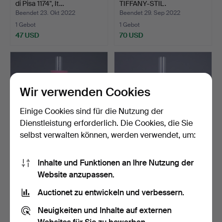
di Pisa 1174", It…
TIFFANY-STIL.
Beendet 23. Okt 2022
Beendet 29. Sep 2022
1 Gebot
1 Gebot
47 USD
70 USD
Wir verwenden Cookies
Einige Cookies sind für die Nutzung der
Dienstleistung erforderlich. Die Cookies, die Sie
selbst verwalten können, werden verwendet, um:
- Elektrifizierte
- PETROLEUMLAMPE -
Inhalte und Funktionen an Ihre Nutzung der
PETROLEUMLAMPE,
Hinks & Son, Birmingham.
Website anzupassen.
Messingk…
Beendet 16. Aug 2022
Beendet 5. Jul 2022
1 Gebot
1 Gebot
Auctionet zu entwickeln und verbessern.
162 USD
139 USD
Neuigkeiten und Inhalte auf externen