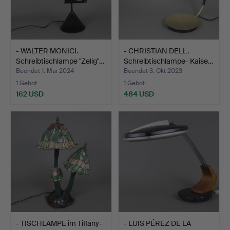
- WALTER MONICI.
- CHRISTIAN DELL.
Schreibtischlampe "Zelig"…
Schreibtischlampe- Kaise…
Beendet 1. Mai 2024
Beendet 3. Okt 2023
1 Gebot
1 Gebot
162 USD
484 USD
- TISCHLAMPE im Tiffany-
- LUIS PÉREZ DE LA