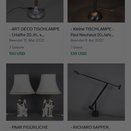
- ART-DÉCO TISCHLAMPE
- Kleine TISCHLAMPE -
- 1.Hälfte 20.Jh., v…
Paul Neuhaus 20.Jahr…
Beendet 10. Mai 2022
Beendet 9. Apr 2022
3 Gebote
1 Gebot
150 USD
139 USD
- PAAR FIGÜRLICHE
- RICHARD SAPPER.