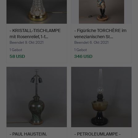
- KRISTALL-TISCHLAMPE
- Figürliche TORCHÈRE im
mit Rosenrelief, 1-f…
venezianischen St…
Beendet 9. Okt 2021
Beendet 6. Okt 2021
1 Gebot
1 Gebot
58 USD
346 USD
- PAUL HAUSTEIN.
- PETROLEUMLAMPE -