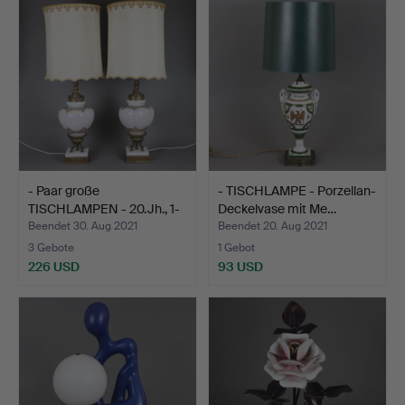
- Paar große
- TISCHLAMPE - Porzellan-
TISCHLAMPEN - 20.Jh., 1-
Deckelvase mit Me…
flamm…
Beendet 30. Aug 2021
Beendet 20. Aug 2021
3 Gebote
1 Gebot
226 USD
93 USD