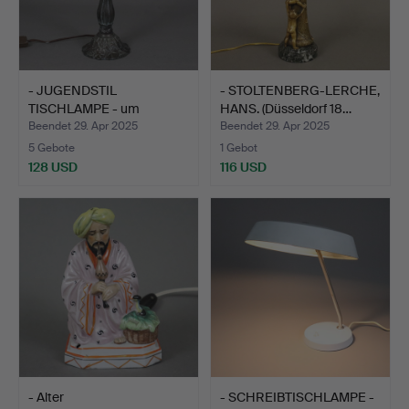
- JUGENDSTIL
- STOLTENBERG-LERCHE,
TISCHLAMPE - um
HANS. (Düsseldorf 18…
1900/10, flor…
Beendet 29. Apr 2025
Beendet 29. Apr 2025
5 Gebote
1 Gebot
128 USD
116 USD
- Alter
- SCHREIBTISCHLAMPE -