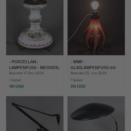
- PORZELLAN-
- WMF-
LAMPENFUSS - MEISSEN,
GLASLAMPENFUSS mit
Knaufzei…
Schirm - um 1930,…
Beendet 17. Dez 2024
Beendet 22. Jun 2024
1 Gebot
1 Gebot
116 USD
116 USD