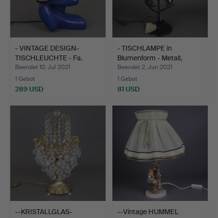
- VINTAGE DESIGN-
- TISCHLAMPE in
TISCHLEUCHTE - Fa.
Blumenform - Metall,
Lichta…
"Leh"…
Beendet 10. Jul 2021
Beendet 2. Jun 2021
1 Gebot
1 Gebot
289 USD
81 USD
--KRISTALLGLAS-
--Vintage HUMMEL