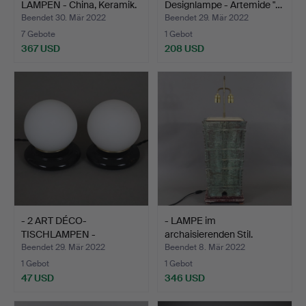
LAMPEN - China, Keramik.
Designlampe - Artemide "…
Beendet 30. Mär 2022
Beendet 29. Mär 2022
7 Gebote
1 Gebot
367 USD
208 USD
- 2 ART DÉCO-
- LAMPE im
TISCHLAMPEN -
archaisierenden Stil.
Opalglas/Holzst…
Beendet 29. Mär 2022
Beendet 8. Mär 2022
1 Gebot
1 Gebot
47 USD
346 USD