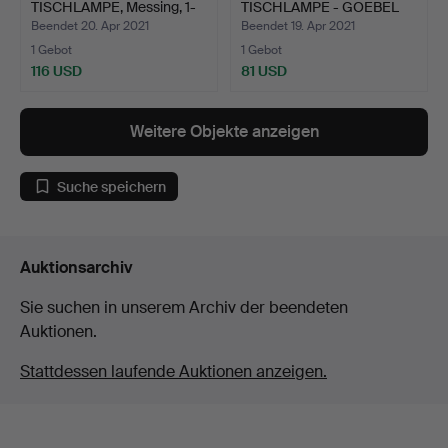
TISCHLAMPE, Messing, 1-
TISCHLAMPE - GOEBEL
flam…
"Früh…
Beendet 20. Apr 2021
Beendet 19. Apr 2021
1 Gebot
1 Gebot
116 USD
81 USD
Weitere Objekte anzeigen
Suche speichern
Auktionsarchiv
Sie suchen in unserem Archiv der beendeten
Auktionen.
Stattdessen laufende Auktionen anzeigen.