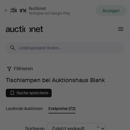
Auctionet
Anzeigen
Schließen
Verfügbar auf Google Play
Auctionet.com
Filtrieren
Tischlampen
Tischlampen bei Auktionshaus Blank
bei
Suche speichern
Auktionshaus
Laufende Auktionen
Endpreise
(72)
Blank
Endpreise
Sortieren