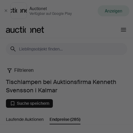
Auctionet
Anzeigen
Schließen
Verfügbar auf Google Play
Auctionet.com
Filtrieren
Tischlampen
Tischlampen bei Auktionsfirma Kenneth
bei
Svensson i Kalmar
Auktionsfirma
Suche speichern
Kenneth
Laufende Auktionen
Endpreise
(285)
Svensson