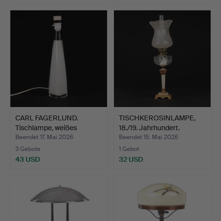
CARL FAGERLUND.
TISCHKEROSINLAMPE,
Tischlampe, weißes
18./19. Jahrhundert.
Überfan…
Beendet 17. Mai 2026
Beendet 15. Mai 2026
3 Gebote
1 Gebot
43 USD
32 USD