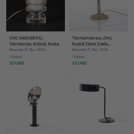
OVE SANDBERG.
Tischlampe aus Zinn,
Tischlampe, Kristall, Kosta,
Rudolf Zibell, Eskils…
…
Beendet 21. Nov 2025
Beendet 21. Nov 2025
1 Gebot
1 Gebot
32 USD
32 USD