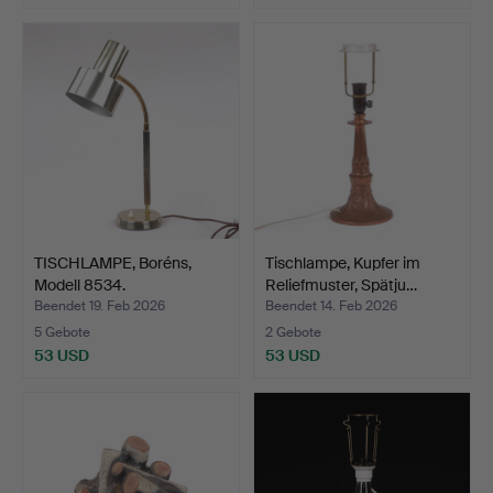
TISCHLAMPE, Boréns,
Tischlampe, Kupfer im
Modell 8534.
Reliefmuster, Spätju…
Beendet 19. Feb 2026
Beendet 14. Feb 2026
5 Gebote
2 Gebote
53 USD
53 USD