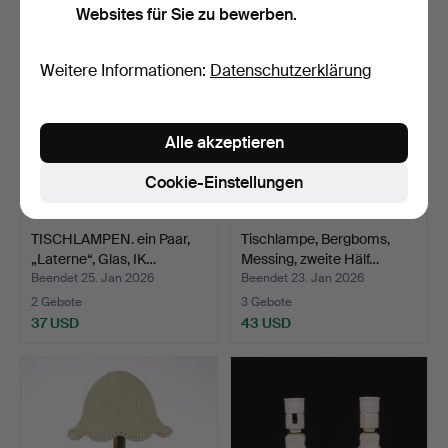
Websites für Sie zu bewerben.
Weitere Informationen:
Datenschutzerklärung
Alle akzeptieren
Cookie-Einstellungen
TISCHLAMPEN. ein Paar,
Tischlampe, Bergboms,
„Laterne“, Glas, IK…
Messing, zweite Hälf…
Beendet 25. Jan 2026
Beendet 23. Jan 2026
2 Gebote
3 Gebote
37 USD
43 USD