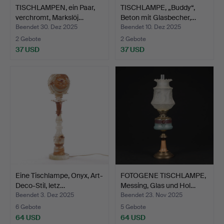
TISCHLAMPEN, ein Paar,
TISCHLAMPE, „Buddy“,
verchromt, Markslöj…
Beton mit Glasbecher,…
Beendet 30. Dez 2025
Beendet 10. Dez 2025
2 Gebote
2 Gebote
37 USD
37 USD
Eine Tischlampe, Onyx, Art-
FOTOGENE TISCHLAMPE,
Deco-Stil, letz…
Messing, Glas und Hol…
Beendet 3. Dez 2025
Beendet 23. Nov 2025
6 Gebote
5 Gebote
64 USD
64 USD