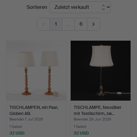
Endpreise
Sortieren
i
Kalmar
1
…
6
TISCHLAMPEN, ein Paar,
TISCHLAMPE, Neusilber
Globen AB.
mit Textilschirm, zw…
Beendet 7. Jul 2026
Beendet 29. Jun 2026
1 Gebot
1 Gebot
32 USD
32 USD