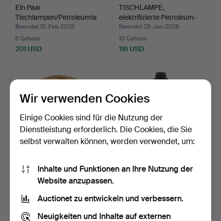
Ein Paar
TISCHLAMPE,
Tischlampen/Petroleumla
elektrifizierte Petroleum-
mpen aus M…
Tisc…
Beendet 10. Feb 2026
Beendet 29. Jan 2026
6 Gebote
10 Gebote
201 USD
116 USD
Wir verwenden Cookies
Einige Cookies sind für die Nutzung der
Dienstleistung erforderlich. Die Cookies, die Sie
selbst verwalten können, werden verwendet, um:
Inhalte und Funktionen an Ihre Nutzung der
TISCHLAMPE, Fuß mit
BONNIE REHNKVIST.
Website anzupassen.
Portraitdekor von Hjal…
Tischlampe, Keramik, sig…
Beendet 27. Jan 2026
Beendet 27. Jan 2026
Auctionet zu entwickeln und verbessern.
9 Gebote
2 Gebote
74 USD
37 USD
Neuigkeiten und Inhalte auf externen