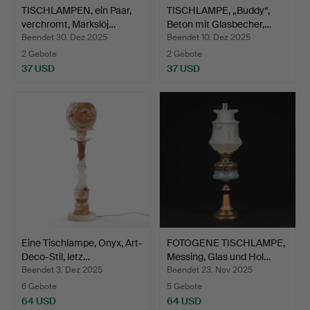
TISCHLAMPEN, ein Paar,
TISCHLAMPE, „Buddy“,
verchromt, Markslöj…
Beton mit Glasbecher,…
Beendet 30. Dez 2025
Beendet 10. Dez 2025
2 Gebote
2 Gebote
37 USD
37 USD
Eine Tischlampe, Onyx, Art-
FOTOGENE TISCHLAMPE,
Deco-Stil, letz…
Messing, Glas und Hol…
Beendet 3. Dez 2025
Beendet 23. Nov 2025
6 Gebote
5 Gebote
64 USD
64 USD