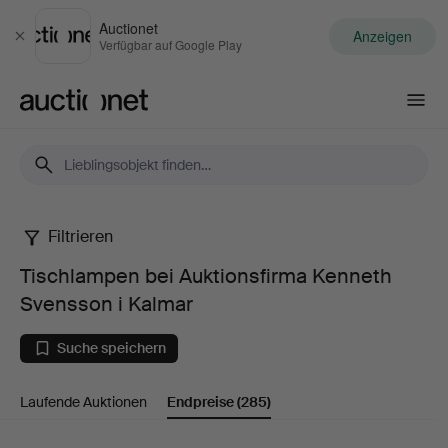
Auctionet
Anzeigen
Schließen
Verfügbar auf Google Play
Auctionet.com
Filtrieren
Tischlampen
Tischlampen bei Auktionsfirma Kenneth
bei
Svensson i Kalmar
Auktionsfirma
Suche speichern
Kenneth
Laufende Auktionen
Endpreise
(285)
Svensson