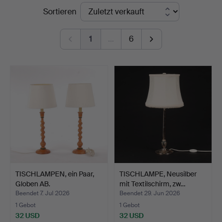
Endpreise
Sortieren
i
Kalmar
1
…
6
TISCHLAMPEN, ein Paar,
TISCHLAMPE, Neusilber
Globen AB.
mit Textilschirm, zw…
Beendet 7. Jul 2026
Beendet 29. Jun 2026
1 Gebot
1 Gebot
32 USD
32 USD