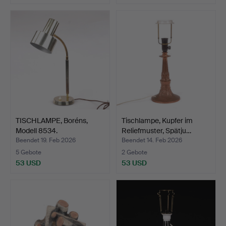
TISCHLAMPE, Boréns,
Tischlampe, Kupfer im
Modell 8534.
Reliefmuster, Spätju…
Beendet 19. Feb 2026
Beendet 14. Feb 2026
5 Gebote
2 Gebote
53 USD
53 USD