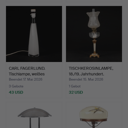
CARL FAGERLUND.
TISCHKEROSINLAMPE,
Tischlampe, weißes
18./19. Jahrhundert.
Überfan…
Beendet 17. Mai 2026
Beendet 15. Mai 2026
3 Gebote
1 Gebot
43 USD
32 USD