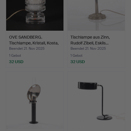
OVE SANDBERG.
Tischlampe aus Zinn,
Tischlampe, Kristall, Kosta,
Rudolf Zibell, Eskils…
…
Beendet 21. Nov 2025
Beendet 21. Nov 2025
1 Gebot
1 Gebot
32 USD
32 USD