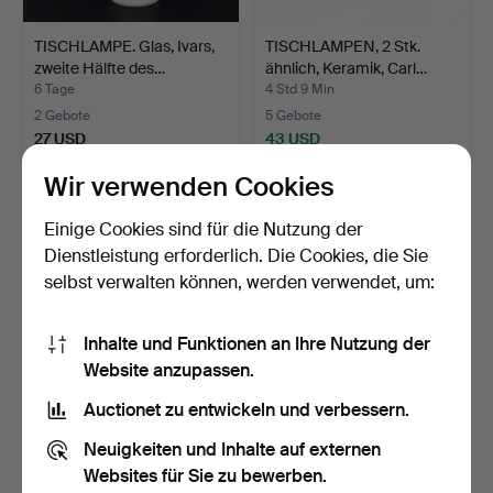
TISCHLAMPE. Glas, Ivars,
TISCHLAMPEN, 2 Stk.
zweite Hälfte des…
ähnlich, Keramik, Carl…
6 Tage
4 Std 9 Min
2 Gebote
5 Gebote
27 USD
43 USD
Wir verwenden Cookies
Einige Cookies sind für die Nutzung der
Dienstleistung erforderlich. Die Cookies, die Sie
selbst verwalten können, werden verwendet, um:
Inhalte und Funktionen an Ihre Nutzung der
Website anzupassen.
Auctionet zu entwickeln und verbessern.
TISCHLAMPEN, ein Paar,
SCHREIBTISCHLAMPE,
Porzellan mit Metal…
Metall, etikettiert Par…
Neuigkeiten und Inhalte auf externen
6 Tage
8 Tage
Websites für Sie zu bewerben.
Schätzwert
Schätzwert