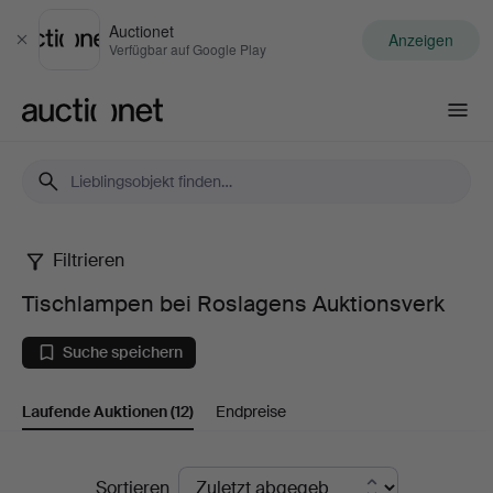
Auctionet
Anzeigen
Schließen
Verfügbar auf Google Play
Auctionet.com
Filtrieren
Tischlampen
Tischlampen bei Roslagens Auktionsverk
bei
Suche speichern
Roslagens
Laufende Auktionen
(12)
Endpreise
Auktionsverk
Laufende
Sortieren