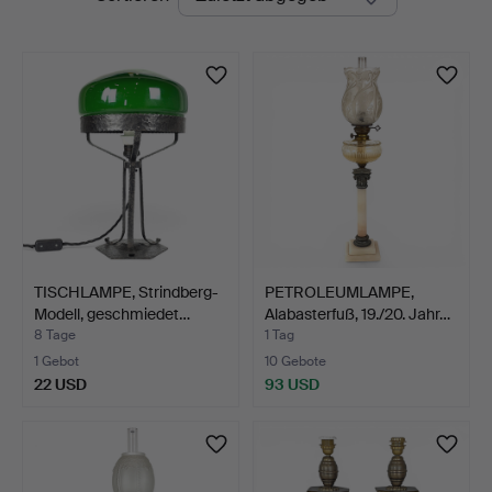
Auktionen
TISCHLAMPE, Strindberg-
PETROLEUMLAMPE,
Modell, geschmiedet…
Alabasterfuß, 19./20. Jahr…
8 Tage
1 Tag
1 Gebot
10 Gebote
22 USD
93 USD