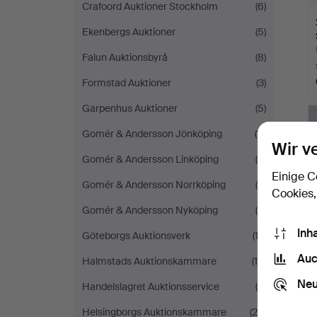
Crafoord Auktioner Stockholm
(6)
Ekenbergs Auktioner
(5)
Falun Auktionsbyrå
(8)
Formstad Auktioner
(3)
Garpenhus Auktioner
(5)
Gomér & Andersson Jönköping
(11)
Wir v
Gomér & Andersson Linköping
(4)
Einige C
Gomér & Andersson Norrköping
(5)
Cookies,
Gomér & Andersson Nyköping
(4)
Inh
Göteborgs Auktionsverk
(12)
Auc
Halmstads Auktionskammare
(14)
Neu
Handelslagret Auktionsservice
(8)
Helsingborgs Auktionskammare
(28)