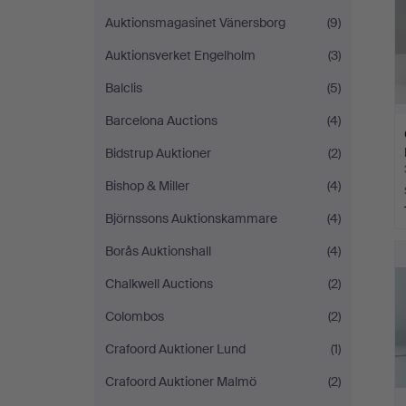
Auktionsmagasinet Vänersborg
(9)
Auktionsverket Engelholm
(3)
Balclis
(5)
Barcelona Auctions
(4)
Bidstrup Auktioner
(2)
Bishop & Miller
(4)
Björnssons Auktionskammare
(4)
Borås Auktionshall
(4)
Chalkwell Auctions
(2)
Colombos
(2)
Crafoord Auktioner Lund
(1)
Crafoord Auktioner Malmö
(2)