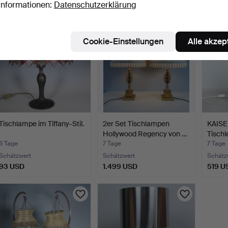
Informationen:
Datenschutzerklärung
Cookie-Einstellungen
Alle akzep
Tischlampe im Tiffany-Stil.
2er Set Tischlampen
KAISE
Hollywood Regency von …
Tischl
6 Tage
7 Tage
7 Tage
Schätzwert
Schätzwert
Schätz
93 USD
1.499 USD
519 U