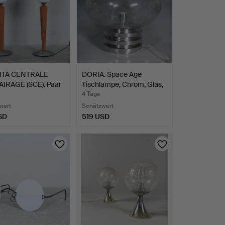
NTA CENTRALE
DORIA. Space Age
AIRAGE (SCE). Paar
Tischlampe, Chrom, Glas,
…
4 Tage
wert
Schätzwert
SD
519 USD