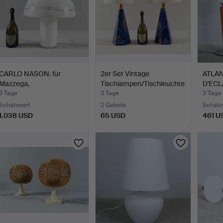
CARLO NASON. für
2er Set Vintage
ATLA
Mazzega,
Tischlampen/Tischleuchte
D'ECL
Tischlampe/Pilzl…
n …
T…
3 Tage
3 Tage
3 Tage
Schätzwert
2 Gebote
Schätz
1.038 USD
65 USD
461 U