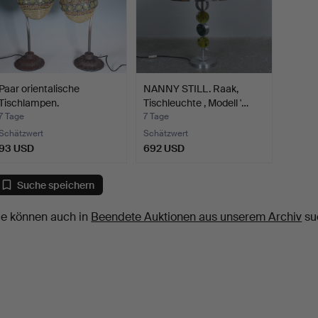
Paar orientalische
NANNY STILL. Raak,
Tischlampen.
Tischleuchte , Modell '…
7 Tage
7 Tage
Schätzwert
Schätzwert
93 USD
692 USD
Suche speichern
ie können auch in
Beendete Auktionen aus unserem Archiv
su