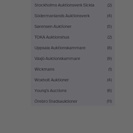
Stockholms Auktionsverk Sickla
(2)
Södermanlands Auktionsverk
(4)
Sørensen Auktioner
(5)
TOKA Auktionshus
(2)
Uppsala Auktionskammare
(8)
Växjö Auktionskammare
(9)
Wickmans
(1)
Woxholt Auktioner
(4)
Young's Auctions
(6)
Örebro Stadsauktioner
(11)