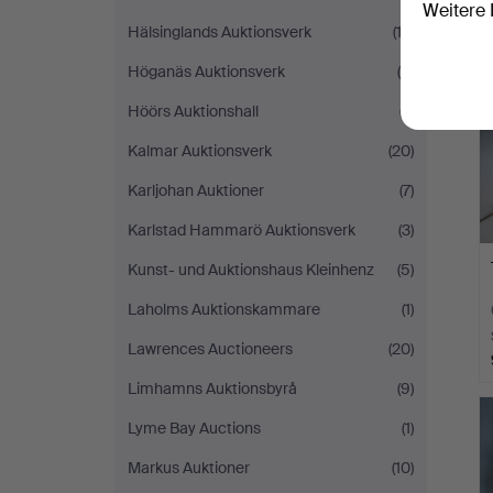
Weitere 
Hälsinglands Auktionsverk
(12)
Höganäs Auktionsverk
(5)
Höörs Auktionshall
(7)
Kalmar Auktionsverk
(20)
Karljohan Auktioner
(7)
Karlstad Hammarö Auktionsverk
(3)
Kunst- und Auktionshaus Kleinhenz
(5)
Laholms Auktionskammare
(1)
Lawrences Auctioneers
(20)
Limhamns Auktionsbyrå
(9)
Lyme Bay Auctions
(1)
Markus Auktioner
(10)