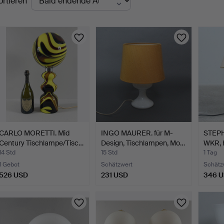
ortieren
uktionen
CARLO MORETTI. Mid
INGO MAURER. für M-
STEPH
Century Tischlampe/Tisc…
Design, Tischlampen, Mo…
WKR, 
14 Std
15 Std
1 Tag
1 Gebot
Schätzwert
Schätz
526 USD
231 USD
346 