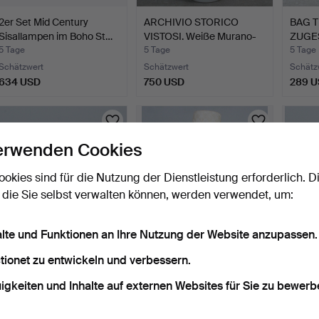
2er Set Mid Century
ARCHIVIO STORICO
BAG T
Sisallampen im Boho St…
VISTOSI. Weiße Murano-
ZUGE
Gla…
Tisch
5 Tage
5 Tage
5 Tage
Schätzwert
Schätzwert
Schätz
634 USD
750 USD
289 
erwenden Cookies
ookies sind für die Nutzung der Dienstleistung erforderlich. D
 die Sie selbst verwalten können, werden verwendet, um:
alte und Funktionen an Ihre Nutzung der Website anzupassen.
Tischleuchte, Porzellan,
Große Keramik
BANK
tionet zu entwickeln und verbessern.
China.
Stehlampe/Bodenlampe
Tischl
igkeiten und Inhalte auf externen Websites für Sie zu bewerb
der 197…
6 Tage
6 Tage
6 Tage
Schätzwert
Schätzwert
Schätz
93 USD
93 USD
93 U