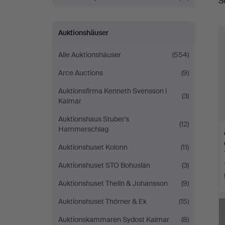
S
A
Auktionshäuser
Alle Auktionshäuser
(554)
Arce Auctions
(9)
Auktionsfirma Kenneth Svensson i
(3)
Kalmar
Auktionshaus Stuber's
(12)
Hammerschlag
Auktionshuset Kolonn
(11)
Auktionshuset STO Bohuslän
(3)
Auktionshuset Thelin & Johansson
(9)
Auktionshuset Thörner & Ek
(15)
Auktionskammaren Sydost Kalmar
(8)