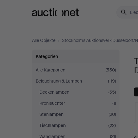
Auctionet.com
Alle Objekte
/
Stockholms Auktionsverk Düsseldorf/
Tischlampen
Kategorien
bei
Alle Kategorien
(550)
Beleuchtung & Lampen
(119)
Stockholms
Deckenlampen
(55)
Auktionsverk
Kronleuchter
(1)
Düsseldorf/Neuss
Stehlampen
(20)
Tischlampen
(22)
L
Wandlampen
(21)