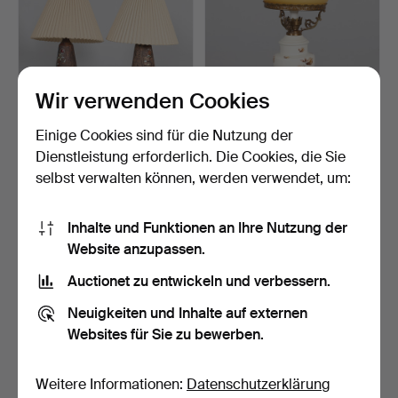
Wir verwenden Cookies
Einige Cookies sind für die Nutzung der
TISCHLAMPEN, 2 ähnlich,
TISCHLAMPE,
Keramik teilweise …
Petroleumlampen-Modell,
Dienstleistung erforderlich. Die Cookies, die Sie
elektr…
1 Tag
1 Tag
selbst verwalten können, werden verwendet, um:
Schätzwert
Schätzwert
74 USD
53 USD
Inhalte und Funktionen an Ihre Nutzung der
Website anzupassen.
Auctionet zu entwickeln und verbessern.
Neuigkeiten und Inhalte auf externen
Websites für Sie zu bewerben.
Weitere Informationen:
Datenschutzerklärung