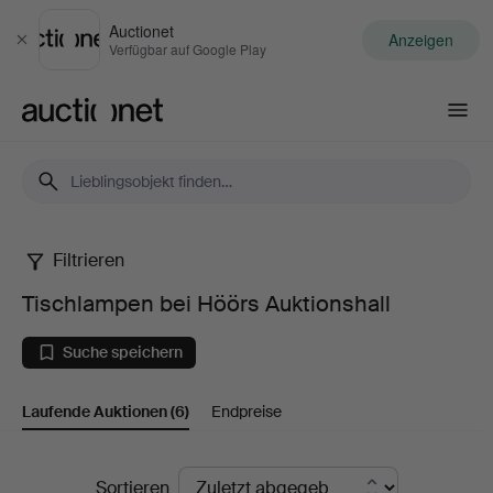
Auctionet
Anzeigen
Schließen
Verfügbar auf Google Play
Auctionet.com
Filtrieren
Tischlampen
Tischlampen bei Höörs Auktionshall
bei
Suche speichern
Höörs
Laufende Auktionen
(6)
Endpreise
Auktionshall
Laufende
Sortieren