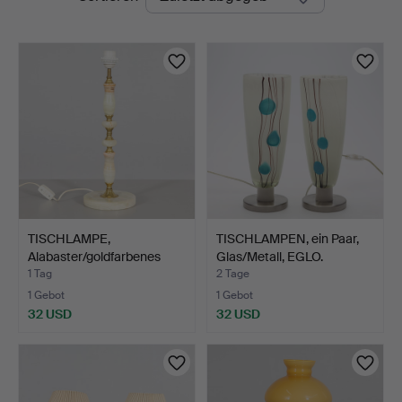
Auktionen
TISCHLAMPE,
TISCHLAMPEN, ein Paar,
Alabaster/goldfarbenes
Glas/Metall, EGLO.
Metall.
1 Tag
2 Tage
1 Gebot
1 Gebot
32 USD
32 USD