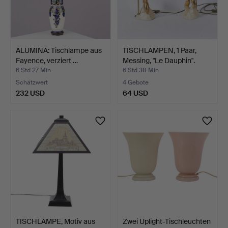
ALUMINA: Tischlampe aus
TISCHLAMPEN, 1 Paar,
Fayence, verziert …
Messing, "Le Dauphin".
6 Std 27 Min
6 Std 38 Min
Schätzwert
4 Gebote
232 USD
64 USD
TISCHLAMPE, Motiv aus
Zwei Uplight-Tischleuchten