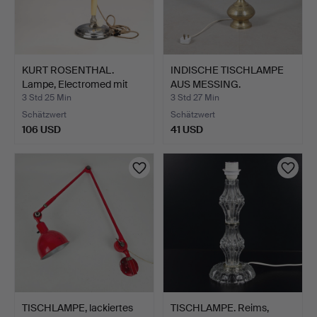
KURT ROSENTHAL.
INDISCHE TISCHLAMPE
Lampe, Electromed mit
AUS MESSING.
Infr…
3 Std 25 Min
3 Std 27 Min
Schätzwert
Schätzwert
106 USD
41 USD
TISCHLAMPE, lackiertes
TISCHLAMPE. Reims,