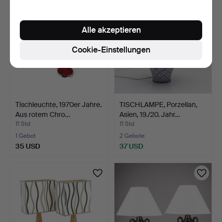
Alle akzeptieren
Cookie-Einstellungen
Tischleuchte, 1970er Jahre.
TISCHLAMPE, Porzellan,
Aus rotem Chro…
Asien, 19./20. Jahr…
11 Std
11 Std
1 Gebot
2 Gebote
35 USD
37 USD