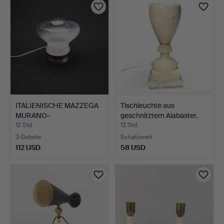
ITALIENISCHE MAZZEGA
Tischleuchte aus
MURANO-
geschnitztem Alabaster.
GLASTISCHLAMPE…
12 Std
12 Std
3 Gebote
Schätzwert
112 USD
58 USD