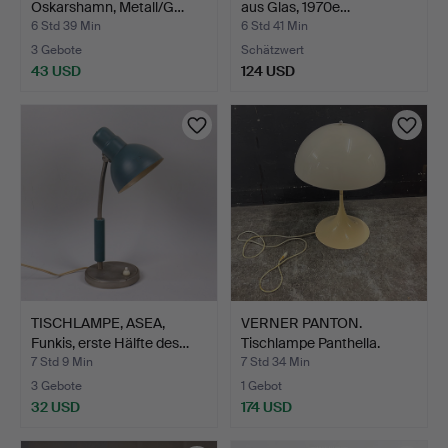
Oskarshamn, Metall/G…
aus Glas, 1970e…
6 Std 39 Min
6 Std 41 Min
3 Gebote
Schätzwert
43 USD
124 USD
TISCHLAMPE, ASEA,
VERNER PANTON.
Funkis, erste Hälfte des…
Tischlampe Panthella.
7 Std 9 Min
7 Std 34 Min
3 Gebote
1 Gebot
32 USD
174 USD