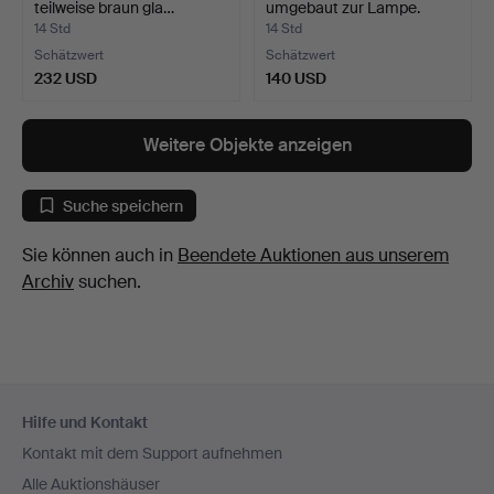
teilweise braun gla…
umgebaut zur Lampe.
China. …
14 Std
14 Std
Schätzwert
Schätzwert
232 USD
140 USD
Weitere Objekte anzeigen
Suche speichern
Sie können auch in
Beendete Auktionen aus unserem
Archiv
suchen.
Fußzeilen-
Hilfe und Kontakt
Navigation
Kontakt mit dem Support aufnehmen
Alle Auktionshäuser