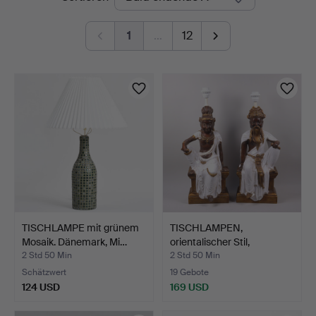
Auktionen
1
…
12
TISCHLAMPE mit grünem
TISCHLAMPEN,
Mosaik. Dänemark, Mi…
orientalischer Stil,
sitzende…
2 Std 50 Min
2 Std 50 Min
Schätzwert
19 Gebote
124 USD
169 USD