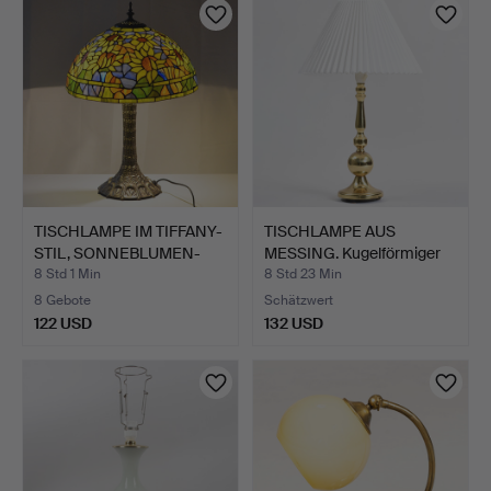
TISCHLAMPE IM TIFFANY-
TISCHLAMPE AUS
STIL, SONNEBLUMEN-
MESSING. Kugelförmiger
MO…
Scha…
8 Std 1 Min
8 Std 23 Min
8 Gebote
Schätzwert
122 USD
132 USD