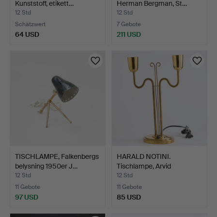
Kunststoff, etikett…
Herman Bergman, St…
12 Std
12 Std
Schätzwert
7 Gebote
64 USD
211 USD
TISCHLAMPE, Falkenbergs
HARALD NOTINI.
belysning 1950er J…
Tischlampe, Arvid
Böhlmarks…
12 Std
12 Std
11 Gebote
11 Gebote
97 USD
85 USD