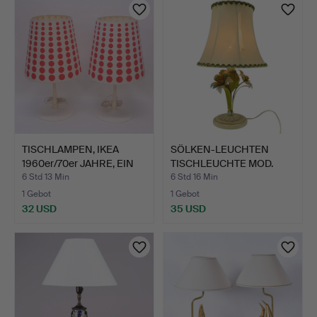
TISCHLAMPEN, IKEA
SÖLKEN-LEUCHTEN
1960er/70er JAHRE, EIN
TISCHLEUCHTE MOD.
P…
2441/01 …
6 Std 13 Min
6 Std 16 Min
1 Gebot
1 Gebot
32 USD
35 USD