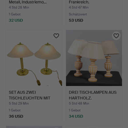
Metall, Industriemo…
Frankreich.
4 Std 28 Min
4 Std 47 Min
1 Gebot
Schätzwert
32 USD
53 USD
SET AUS ZWEI
DREI TISCHLAMPEN AUS
TISCHLEUCHTEN MIT
HARTHOLZ.
MESSINGFARB…
5 Std 29 Min
5 Std 48 Min
1 Gebot
1 Gebot
36 USD
34 USD