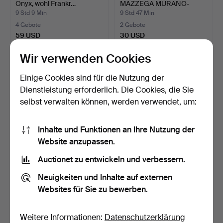
Onyx, wohl Frankr…
MAZZEGA MURANO-
GLASTISCHLEUCH…
9 Std 9 Min
9 Std 47 Min
4 Gebote
2 Gebote
59 USD
30 USD
Ausgewähltes
Wir verwenden Cookies
Objekt
Einige Cookies sind für die Nutzung der
Dienstleistung erforderlich. Die Cookies, die Sie
selbst verwalten können, werden verwendet, um:
Inhalte und Funktionen an Ihre Nutzung der
Website anzupassen.
Auctionet zu entwickeln und verbessern.
Klassische Tischlampe,
VERNER PANTON.
grüner Onyx, wohl F…
Tischleuchten, ”Flowerpot
Neuigkeiten und Inhalte auf externen
V…
10 Std
10 Std
Websites für Sie zu bewerben.
2 Gebote
15 Gebote
36 USD
254 USD
Weitere Informationen:
Datenschutzerklärung