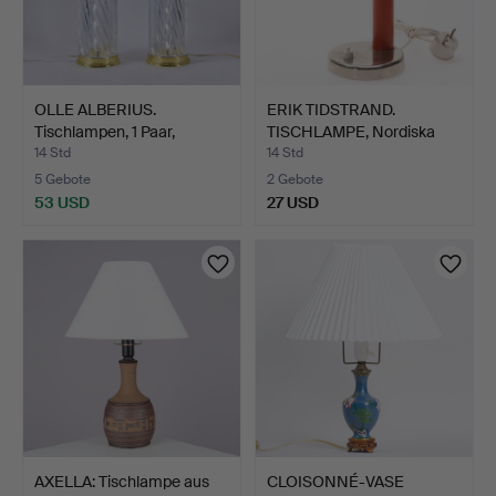
OLLE ALBERIUS.
ERIK TIDSTRAND.
Tischlampen, 1 Paar,
TISCHLAMPE, Nordiska
Messin…
Kompa…
14 Std
14 Std
5 Gebote
2 Gebote
53 USD
27 USD
AXELLA: Tischlampe aus
CLOISONNÉ-VASE