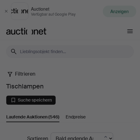
Auctionet
Anzeigen
Schließen
Verfügbar auf Google Play
Auctionet.com
Filtrieren
Tischlampen
Tischlampen
Suche speichern
Laufende Auktionen
(546)
Endpreise
Laufende
Sortieren