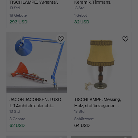
TISCHLAMPE. "Argenta",
Keramik, Tilgmans.
Gusta…
13 Std
13 Std
18 Gebote
1 Gebot
293 USD
32 USD
JACOB JACOBSEN. LUXO
TISCHLAMPE, Messing,
L-1 Architektenleucht…
Holz, stoffbezogener …
13 Std
13 Std
3 Gebote
Schätzwert
62 USD
64 USD