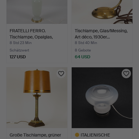
FRATELLI FERRO.
Tischlampe, Glas/Messing,
Tischlampe, Opalglas,
Art déco, 1930er…
Mura…
8 Std 23 Min
8 Std 40 Min
Schätzwert
8 Gebote
127 USD
64 USD
Große Tischlampe, grüner
ITALIENISCHE