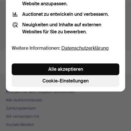
Website anzupassen.
Auktionsarchiv
Auctionet zu entwickeln und verbessern.
Sie suchen in unserem Archiv der beendeten
Neuigkeiten und Inhalte auf externen
Auktionen.
Websites für Sie zu bewerben.
Stattdessen laufende Auktionen anzeigen.
Weitere Informationen:
Datenschutzerklärung
Alle akzeptieren
Fußzeilen-
Cookie-Einstellungen
Hilfe und Kontakt
Navigation
Kontakt mit dem Support aufnehmen
Alle Auktionshäuser
Zahlungsweisen
Wir versenden mit
Soziale Medien