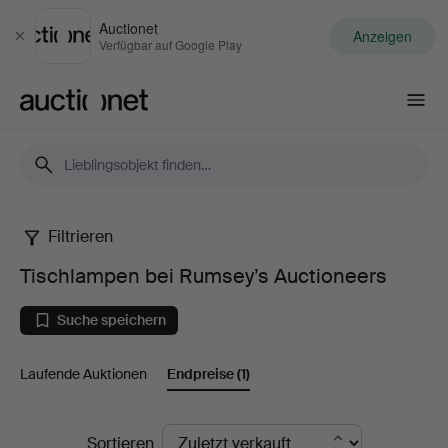
Auctionet
Anzeigen
Schließen
Verfügbar auf Google Play
Auctionet.com
Filtrieren
Tischlampen
Tischlampen bei Rumsey’s Auctioneers
bei
Suche speichern
Rumsey’s
Laufende Auktionen
Endpreise
(1)
Auctioneers
Endpreise
Sortieren