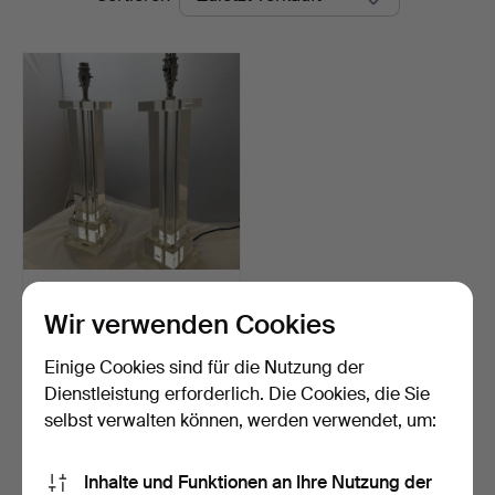
PAAR TURM-
TISCHLAMPEN AUS
Wir verwenden Cookies
GESCHLIFFENEM GL…
Beendet 11. Feb 2024
11 Gebote
Einige Cookies sind für die Nutzung der
109 USD
Dienstleistung erforderlich. Die Cookies, die Sie
selbst verwalten können, werden verwendet, um:
Suche speichern
Inhalte und Funktionen an Ihre Nutzung der