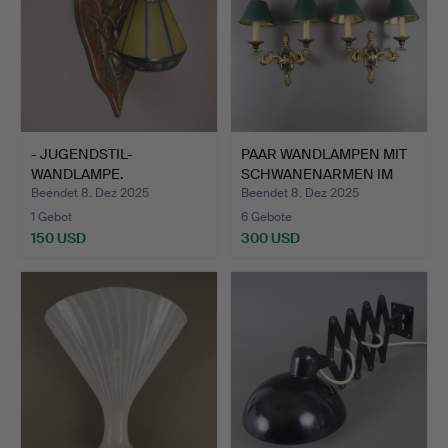
- JUGENDSTIL-
PAAR WANDLAMPEN MIT
WANDLAMPE.
SCHWANENARMEN IM
EMPIR…
Beendet 8. Dez 2025
Beendet 8. Dez 2025
1 Gebot
6 Gebote
150 USD
300 USD