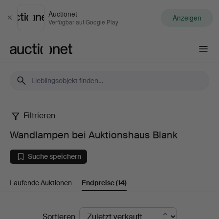
Auctionet
Anzeigen
Schließen
Verfügbar auf Google Play
Auctionet.com
Filtrieren
Wandlampen
Wandlampen bei Auktionshaus Blank
bei
Suche speichern
Auktionshaus
Laufende Auktionen
Endpreise
(14)
Blank
Endpreise
Sortieren