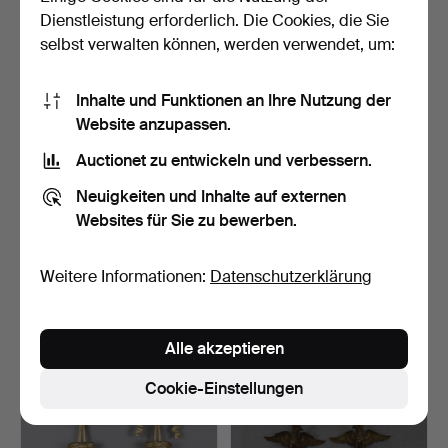
185 USD
35 USD
Dienstleistung erforderlich. Die Cookies, die Sie
selbst verwalten können, werden verwendet, um:
Inhalte und Funktionen an Ihre Nutzung der
Website anzupassen.
Auctionet zu entwickeln und verbessern.
Neuigkeiten und Inhalte auf externen
Websites für Sie zu bewerben.
- MEDA/RIZZATTO. Design-
- PAAR
Weitere Informationen:
Datenschutzerklärung
Wandlampe - D12 Be…
WANDGIRANDOLEN -
Frankreich, Ende 1…
Beendet 19. Jun 2022
Beendet 26. Mär 2022
1 Gebot
1 Gebot
Alle akzeptieren
93 USD
289 USD
Cookie-Einstellungen