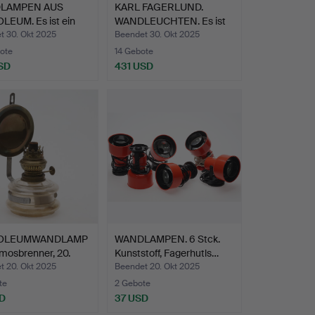
LAMPEN AUS
KARL FAGERLUND.
LEUM. Es ist ein
WANDLEUCHTEN. Es ist
ein P…
t 30. Okt 2025
Beendet 30. Okt 2025
ote
14 Gebote
SD
431 USD
OLEUMWANDLAMP
WANDLAMPEN. 6 Stck.
mosbrenner, 20.
Kunststoff, Fagerhutls…
t 20. Okt 2025
Beendet 20. Okt 2025
te
2 Gebote
D
37 USD