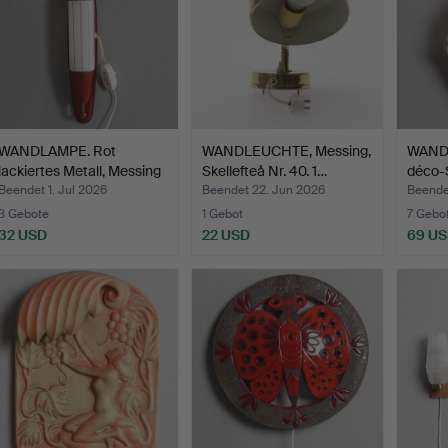
WANDLAMPE. Rot
WANDLEUCHTE, Messing,
WANDL
lackiertes Metall, Messing
Skellefteå Nr. 40. 1…
déco-S
…
armat
Beendet 1. Jul 2026
Beendet 22. Jun 2026
Beende
3 Gebote
1 Gebot
7 Gebo
32 USD
22 USD
69 U