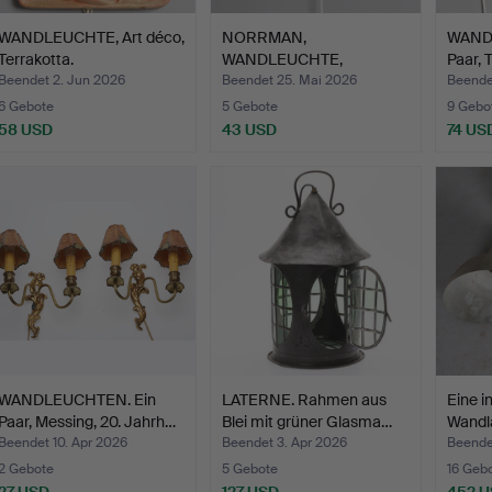
WANDLEUCHTE, Art déco,
NORRMAN,
WAND
Terrakotta.
WANDLEUCHTE,
Paar, 
glasiertes Steingut,…
Beendet 2. Jun 2026
Beendet 25. Mai 2026
Beende
6 Gebote
5 Gebote
9 Gebo
58 USD
43 USD
74 US
WANDLEUCHTEN. Ein
LATERNE. Rahmen aus
Eine in
Paar, Messing, 20. Jahrh…
Blei mit grüner Glasma…
Wandl
…
Beendet 10. Apr 2026
Beendet 3. Apr 2026
Beende
2 Gebote
5 Gebote
16 Geb
27 USD
127 USD
452 