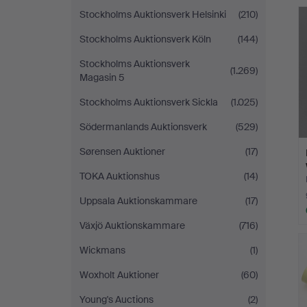
Stockholms Auktionsverk Helsinki
(210)
Stockholms Auktionsverk Köln
(144)
Stockholms Auktionsverk
(1.269)
Magasin 5
Stockholms Auktionsverk Sickla
(1.025)
Södermanlands Auktionsverk
(529)
Sørensen Auktioner
(17)
TOKA Auktionshus
(14)
Uppsala Auktionskammare
(17)
Växjö Auktionskammare
(716)
Wickmans
(1)
Woxholt Auktioner
(60)
Young's Auctions
(2)