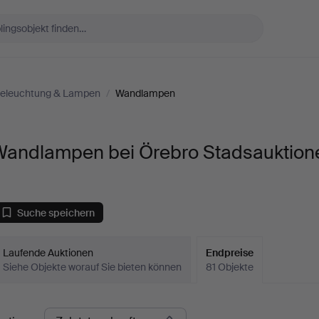
eleuchtung & Lampen
/
Wandlampen
Wandlampen bei Örebro Stadsauktion
Suche speichern
Laufende Auktionen
Endpreise
Siehe Objekte worauf Sie bieten können
81 Objekte
ndpreise