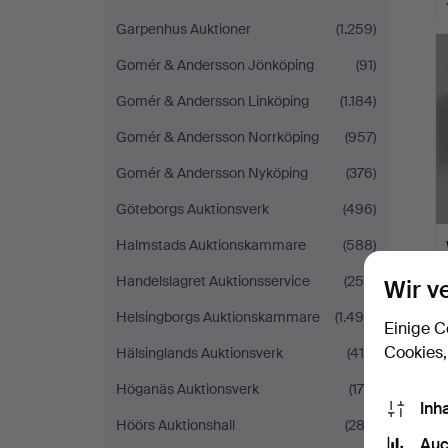
Garpenhus Auktioner
(1.259)
Gomér & Andersson Jönköping
(91)
Gomér & Andersson Linköping
(1.184)
Gomér & Andersson Norrköping
(957)
Gomér & Andersson Nyköping
(376)
Göteborgs Auktionsverk
(496)
Halmstads Auktionskammare
(588)
Handelslagret Auktionsservice
(250)
Wir v
Helsingborgs Auktionskammare
(1.490)
Einige C
Cookies,
Hälsinglands Auktionsverk
(419)
Höganäs Auktionsverk
(175)
Inh
Höörs Auktionshall
(282)
Auc