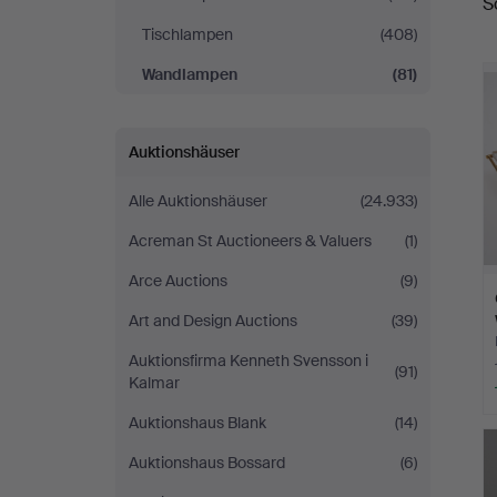
S
Tischlampen
(408)
Wandlampen
(81)
Auktionshäuser
Alle Auktionshäuser
(24.933)
Acreman St Auctioneers & Valuers
(1)
Arce Auctions
(9)
Art and Design Auctions
(39)
Auktionsfirma Kenneth Svensson i
(91)
Kalmar
Auktionshaus Blank
(14)
Auktionshaus Bossard
(6)