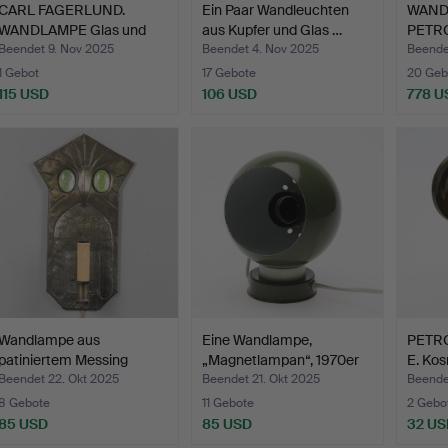
CARL FAGERLUND.
Ein Paar Wandleuchten
WAND
WANDLAMPE Glas und
aus Kupfer und Glas …
PETRO
Messing…
Paar.…
Beendet 9. Nov 2025
Beendet 4. Nov 2025
Beende
1 Gebot
17 Gebote
20 Geb
115 USD
106 USD
778 U
Wandlampe aus
Eine Wandlampe,
PETR
patiniertem Messing
„Magnetlampan“, 1970er
E. Kos
„Eule“, …
Jah…
Jah…
Beendet 22. Okt 2025
Beendet 21. Okt 2025
Beende
8 Gebote
11 Gebote
2 Gebo
85 USD
85 USD
32 US