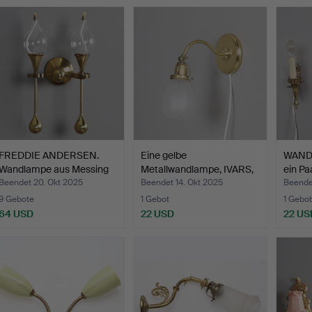
FREDDIE ANDERSEN.
Eine gelbe
WANDL
Wandlampe aus Messing
Metallwandlampe, IVARS,
ein Pa
mi…
zweite …
Beendet 20. Okt 2025
Beendet 14. Okt 2025
Beende
9 Gebote
1 Gebot
1 Gebot
64 USD
22 USD
22 US