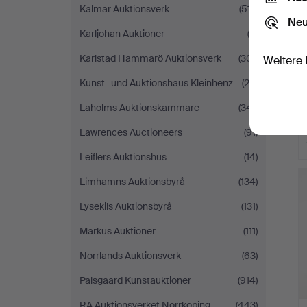
Kalmar Auktionsverk
(517)
Neu
Karljohan Auktioner
(9)
Karlstad Hammarö Auktionsverk
(301)
Weitere 
Kunst- und Auktionshaus Kleinhenz
(28)
Laholms Auktionskammare
(341)
Lawrences Auctioneers
(91)
Leiflers Auktionshus
(14)
Limhamns Auktionsbyrå
(134)
Lysekils Auktionsbyrå
(131)
Markus Auktioner
(111)
Norrlands Auktionsverk
(63)
Palsgaard Kunstauktioner
(914)
RA Auktionsverket Norrköping
(443)