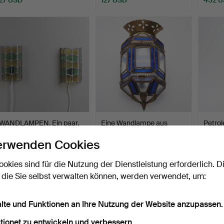
WANDLAMPEN. Ein paar.
Eine Wandlampe aus
Petro
Glasmalerei, 20. Jah…
Metall, Glas, Nordafrik…
Wandh
erwenden Cookies
Beendet 8. Mär 2026
Beendet 25. Feb 2026
Beende
10 Gebote
1 Gebot
1 Gebot
ookies sind für die Nutzung der Dienstleistung erforderlich. D
85 USD
22 USD
22 US
 die Sie selbst verwalten können, werden verwendet, um:
alte und Funktionen an Ihre Nutzung der Website anzupassen.
tionet zu entwickeln und verbessern.