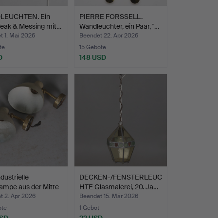
LEUCHTEN. Ein
PIERRE FORSSELL.
Teak & Messing mit…
Wandleuchter, ein Paar, "…
t 1. Mai 2026
Beendet 22. Apr 2026
te
15 Gebote
D
148 USD
dustrielle
DECKEN-/FENSTERLEUC
ampe aus der Mitte
HTE Glasmalerei, 20. Ja…
t 2. Apr 2026
Beendet 15. Mär 2026
ote
1 Gebot
USD
22 USD