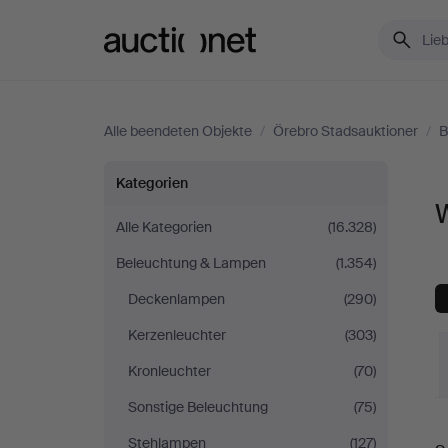
Auctionet.com
Alle beendeten Objekte
/
Örebro Stadsauktioner
/
B
Wandlampen
Kategorien
bei
Alle Kategorien
(16.328)
Beleuchtung & Lampen
(1.354)
Örebro
Deckenlampen
(290)
Stadsauktioner
Kerzenleuchter
(303)
Kronleuchter
(70)
Sonstige Beleuchtung
(75)
E
Stehlampen
(127)