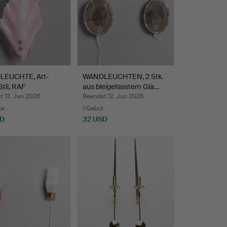
EUCHTE, Art-
WANDLEUCHTEN, 2 Stk.
til, RAF
aus bleigefasstem Gla…
urfab…
t 13. Jun 2026
Beendet 12. Jun 2026
te
1 Gebot
SD
32 USD