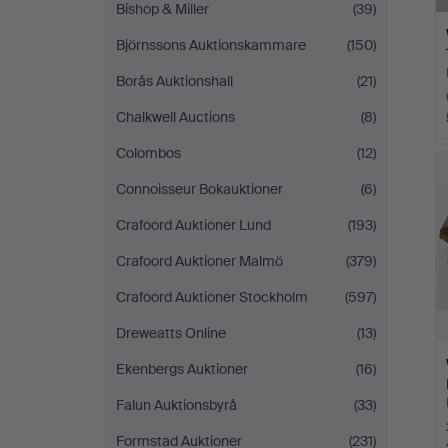
Bishop & Miller
(39)
Björnssons Auktionskammare
(150)
Borås Auktionshall
(21)
Chalkwell Auctions
(8)
Colombos
(12)
Connoisseur Bokauktioner
(6)
Crafoord Auktioner Lund
(193)
Crafoord Auktioner Malmö
(379)
Crafoord Auktioner Stockholm
(597)
Dreweatts Online
(13)
Ekenbergs Auktioner
(16)
Falun Auktionsbyrå
(33)
Formstad Auktioner
(231)