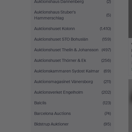
Auktionshaus Dannenberg
(2)
Auktionshaus Stuber's
(5)
Hammerschlag
Auktionshuset Kolonn
(1.410)
Auktionshuset STO Bohuslän
(159)
Auktionshuset Thelin & Johansson
(497)
Auktionshuset Thörner & Ek
(256)
Auktionskammaren Sydost Kalmar
(69)
Auktionsmagasinet Vänersborg
(211)
Auktionsverket Engelholm
(202)
Balclis
(123)
Barcelona Auctions
(74)
Bidstrup Auktioner
(95)