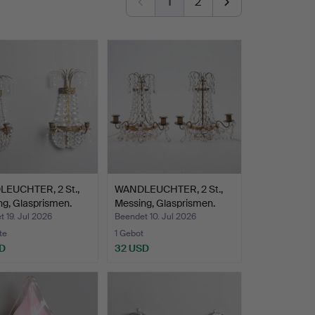
1
2
EUCHTER, 2 St.,
WANDLEUCHTER, 2 St.,
g, Glasprismen.
Messing, Glasprismen.
 19. Jul 2026
Beendet 10. Jul 2026
te
1 Gebot
D
32 USD