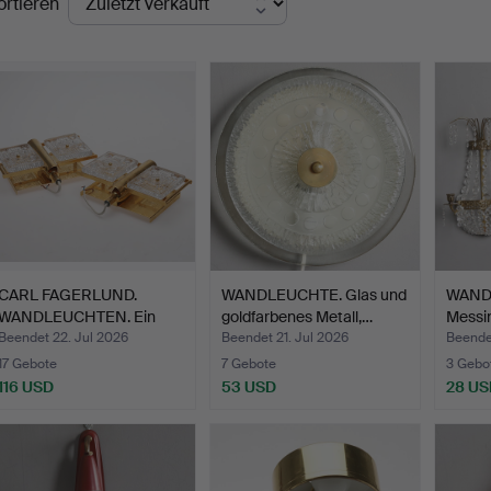
ortieren
CARL FAGERLUND.
WANDLEUCHTE. Glas und
WANDL
WANDLEUCHTEN. Ein
goldfarbenes Metall,…
Messin
Paar. Me…
Beendet 22. Jul 2026
Beendet 21. Jul 2026
Beendet
17 Gebote
7 Gebote
3 Gebo
116 USD
53 USD
28 US