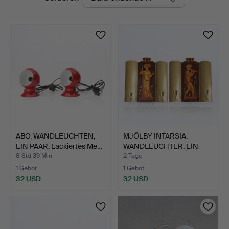
Auktionen
ABO, WANDLEUCHTEN,
MJÖLBY INTARSIA,
EIN PAAR. Lackiertes Me…
WANDLEUCHTER, EIN
PAAR. M…
8 Std 39 Min
2 Tage
1 Gebot
1 Gebot
32 USD
32 USD