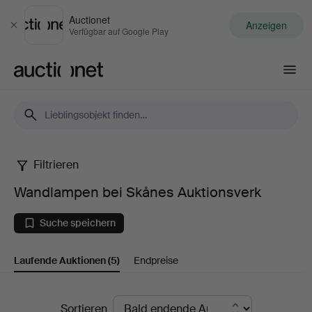
Auctionet
Anzeigen
Schließen
Verfügbar auf Google Play
Auctionet.com
Filtrieren
Wandlampen
Wandlampen bei Skånes Auktionsverk
bei
Suche speichern
Skånes
Laufende Auktionen
(5)
Endpreise
Auktionsverk
Laufende
Sortieren