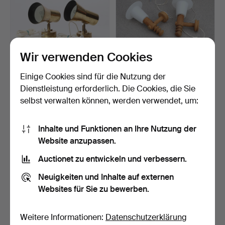
Wir verwenden Cookies
Einige Cookies sind für die Nutzung der
HANS-AGNE JAKOBSSON.
UNO KRISTIANSSON,
WANDLEUCHTEN, EIN
WANDLEUCHTEN, EIN
Dienstleistung erforderlich. Die Cookies, die Sie
PAA…
PAAR. …
2 Tage
7 Tage
selbst verwalten können, werden verwendet, um:
4 Gebote
9 Gebote
53 USD
254 USD
Inhalte und Funktionen an Ihre Nutzung der
Website anzupassen.
Auctionet zu entwickeln und verbessern.
Neuigkeiten und Inhalte auf externen
Websites für Sie zu bewerben.
Weitere Informationen:
Datenschutzerklärung