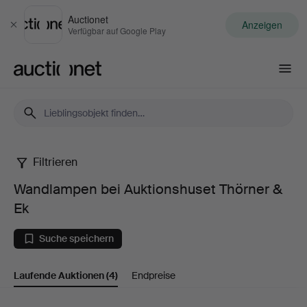
Auctionet
Anzeigen
Schließen
Verfügbar auf Google Play
Auctionet.com
Filtrieren
Wandlampen
Wandlampen bei Auktionshuset Thörner &
bei
Ek
Auktionshuset
Suche speichern
Thörner
Laufende Auktionen
(4)
Endpreise
&