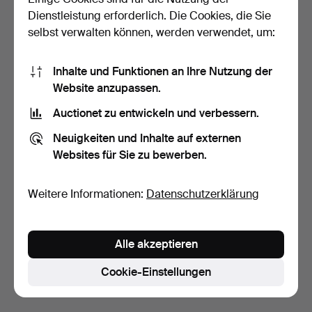
Dienstleistung erforderlich. Die Cookies, die Sie
selbst verwalten können, werden verwendet, um:
Inhalte und Funktionen an Ihre Nutzung der
Website anzupassen.
Auctionet zu entwickeln und verbessern.
WANDLEUCHTEN, ein
WANDPETROLEUMLAMPE
Neuigkeiten und Inhalte auf externen
Paar, Messing, wahrschei…
, Glas und Metall, erste…
Websites für Sie zu bewerben.
7 Tage
7 Tage
Schätzwert
Schätzwert
53 USD
53 USD
Weitere Informationen:
Datenschutzerklärung
Suche speichern
Alle akzeptieren
Sie können auch in
Beendete Auktionen aus unserem
Archiv
suchen.
Cookie-Einstellungen