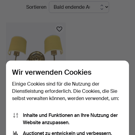
Laufende
Sortieren
Auktionen
Wir verwenden Cookies
Einige Cookies sind für die Nutzung der
JOSEF FRANK.
Dienstleistung erforderlich. Die Cookies, die Sie
WANDLEUCHTE, Modell
selbst verwalten können, werden verwendet, um:
2565, Fir…
7 Tage
8 Gebote
317 USD
Inhalte und Funktionen an Ihre Nutzung der
Website anzupassen.
Ausgewähltes
Objekt
Suche speichern
Auctionet zu entwickeln und verbessern.