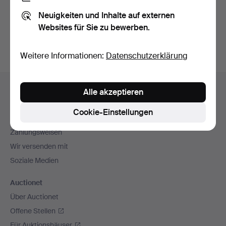
Sie können auch in
Beendete Auktionen aus unserem
Neuigkeiten und Inhalte auf externen
Archiv
suchen.
Websites für Sie zu bewerben.
Weitere Informationen:
Datenschutzerklärung
Fußzeilen-
Hilfe und Kontakt
Alle akzeptieren
Navigation
Kontakt mit dem Support aufnehmen
Cookie-Einstellungen
Alle Auktionshäuser
Zahlungsweisen
Wir versenden mit
Soziale Medien
Auctionet
Über Auctionet
Offene Stellen
Für Auktionshäuser