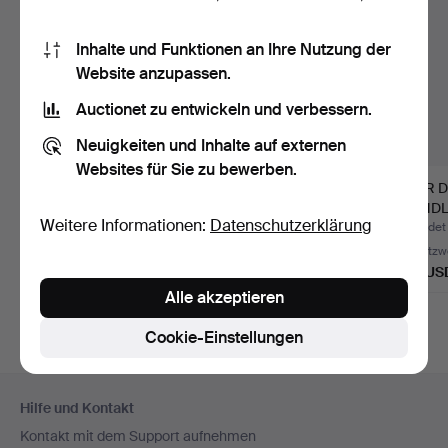
Inhalte und Funktionen an Ihre Nutzung der
Website anzupassen.
Auctionet zu entwickeln und verbessern.
Neuigkeiten und Inhalte auf externen
Websites für Sie zu bewerben.
MARCA SL. PAAR MID
Paar Wandleuchten aus
PAAR 
CENTURY MODERN
Granada, Metall und …
WANDL
Weitere Informationen:
Datenschutzerklärung
WANDLEUC…
MESSI
Beendet 7. Jul 2026
Beendet 7. Jul 2026
Beendet
Schätzwert
5 Gebote
Schätzw
162 USD
95 USD
139 US
Alle akzeptieren
Cookie-Einstellungen
Fußzeilen-
Hilfe und Kontakt
Navigation
Kontakt mit dem Support aufnehmen