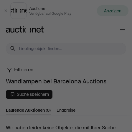
Auctionet
Anzeigen
Schließen
Verfügbar auf Google Play
Auctionet.com
Filtrieren
Wandlampen
Wandlampen bei Barcelona Auctions
bei
Suche speichern
Barcelona
Laufende Auktionen
(0)
Endpreise
Auctions
Laufende
Wir haben leider keine Objekte, die mit Ihrer Suche