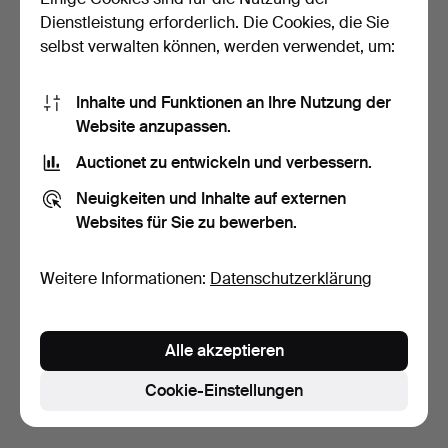
Dienstleistung erforderlich. Die Cookies, die Sie
selbst verwalten können, werden verwendet, um:
Inhalte und Funktionen an Ihre Nutzung der
Website anzupassen.
Auctionet zu entwickeln und verbessern.
IKEA, zwei Wandlampen in
Art-Line, Viertelkugel
Neuigkeiten und Inhalte auf externen
blau 'LOD', 1980-…
Wandleuchte, messin…
Websites für Sie zu bewerben.
4 Tage
4 Tage
Schätzwert
Schätzwert
116 USD
116 USD
Weitere Informationen:
Datenschutzerklärung
Suche speichern
Alle akzeptieren
Sie können auch in
Beendete Auktionen aus unserem
Archiv
suchen.
Cookie-Einstellungen