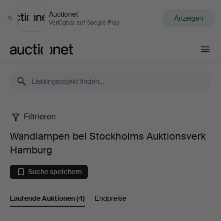
Auctionet
Anzeigen
Schließen
Verfügbar auf Google Play
Auctionet.com
Filtrieren
Wandlampen
Wandlampen bei Stockholms Auktionsverk
bei
Hamburg
Stockholms
Suche speichern
Auktionsverk
Laufende Auktionen
(4)
Endpreise
Hamburg