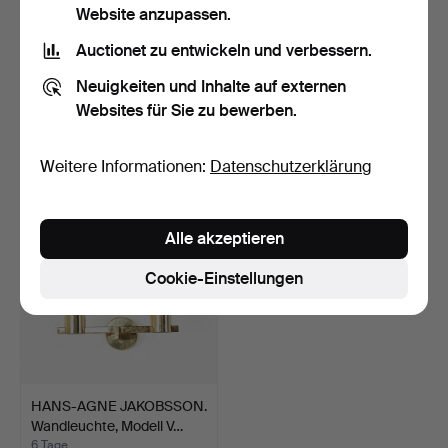
Website anzupassen.
Auctionet zu entwickeln und verbessern.
HANS-AGNE JAKOBSSON.
JASON MILLER.
Neuigkeiten und Inhalte auf externen
Wandleuchte, Modell V…
Wandleuchte, "Fiddlehead
Websites für Sie zu bewerben.
sco…
5 Tage
5 Tage
Schätzwert
1 Gebot
159 USD
32 USD
Weitere Informationen:
Datenschutzerklärung
Alle akzeptieren
Cookie-Einstellungen
HANS-AGNE JAKOBSSON.
Wandleuchte, Modell V…
6 Tage