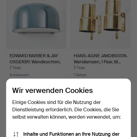
EDWARD BARBER & JAY
HANS-AGNE JAKOBSSON.
OSGERBY. Wandleuchten,
Wandlampen, 1 Paar, M…
…
2 Tage
5 Tage
Schätzwert
1 Gebot
211 USD
32 USD
Wir verwenden Cookies
Einige Cookies sind für die Nutzung der
Dienstleistung erforderlich. Die Cookies, die Sie
selbst verwalten können, werden verwendet, um:
Inhalte und Funktionen an Ihre Nutzung der