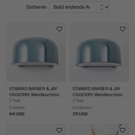
Laufende
Sortieren
5
Auktionen
EDWARD BARBER & JAY
EDWARD BARBER & JAY
OSGERBY. Wandleuchten,
OSGERBY. Wandleuchten,
…
…
2 Tage
2 Tage
2 Gebote
Schätzwert
64 USD
211 USD