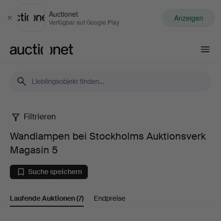
Auctionet
Anzeigen
Schließen
Verfügbar auf Google Play
Auctionet.com
Filtrieren
Wandlampen
Wandlampen bei Stockholms Auktionsverk
bei
Magasin 5
Stockholms
Suche speichern
Auktionsverk
Laufende Auktionen
(7)
Endpreise
Magasin